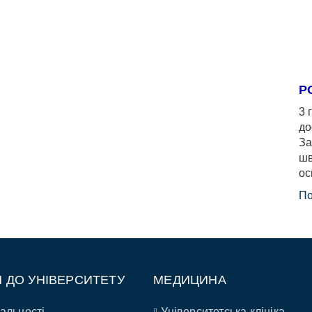
Р
3 
до
За
шв
ос
По
П ДО УНІВЕРСИТЕТУ
МЕДИЦИНА
альності
Університетська клініка