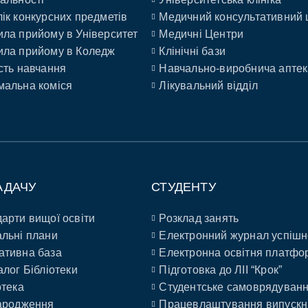
ік конкурсних предметів
Медичний консультативний 
ла прийому в Університет
Медичні Центри
ла прийому в Коледж
Клінічні бази
сть навчання
Навчально-виробнича аптек
альна коміся
Лікувальний відділ
АДАЧУ
СТУДЕНТУ
арти вищої освіти
Розклад занять
льні плани
Електронний журнал успішн
ативна база
Електронна освітня платфо
алог Бібліотеки
Підготовка до ЛІІ “Крок”
отека
Студентське самоврядуван
ародження
Працевлаштування випускн