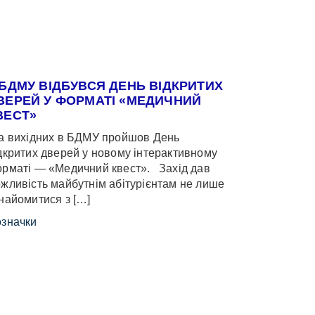
 БДМУ ВІДБУВСЯ ДЕНЬ ВІДКРИТИХ
ВЕРЕЙ У ФОРМАТІ «МЕДИЧНИЙ
ВЕСТ»
 вихідних в БДМУ пройшов День
дкритих дверей у новому інтерактивному
рматі — «Медичний квест». Захід дав
жливість майбутнім абітурієнтам не лише
найомитися з […]
значки