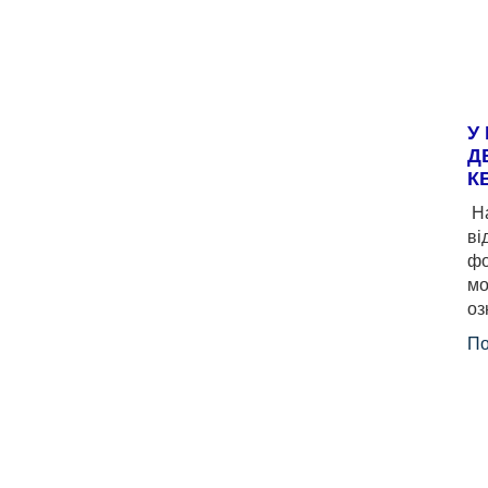
У
Д
К
На
ві
фо
мо
оз
По