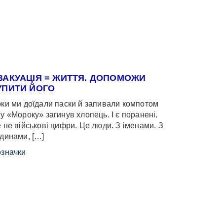
ВАКУАЦІЯ = ЖИТТЯ. ДОПОМОЖИ
УПИТИ ЙОГО
ки ми доїдали паски й запивали компотом
у «Мороку» загинув хлопець. І є поранені.
 не військові цифри. Це люди. З іменами. З
динами, […]
значки