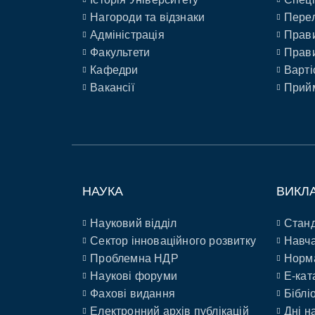
Нагороди та відзнаки
Перел
Адміністрація
Прави
Факультети
Прави
Кафедри
Варті
Вакансії
Прийм
НАУКА
ВИКЛ
Науковий відділ
Станд
Сектор інноваційного розвитку
Навча
Проблемна НДР
Норм
Наукові форуми
E-кат
Фахові видання
Біблі
Електронний архів публікацій
Дні н