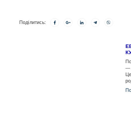
Поділитись:
Е
К
По
— 
Це
ро
По