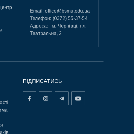
центр
Email:
office@bsmu.edu.ua
Телефон:
(0372) 55-37-54
Адреса: : м. Чернівці, пл.
а
Театральна, 2
ПІДПИСАТИСЬ
ості
рма
ня
иків