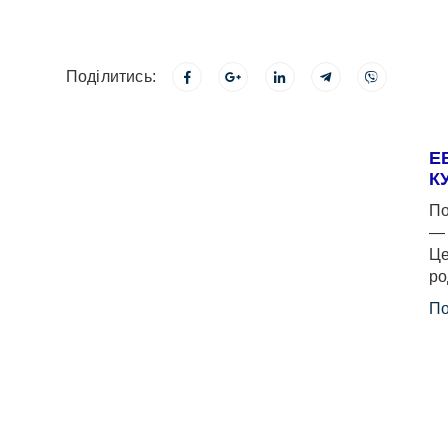
Поділитись:
Е
К
По
— 
Це
ро
По