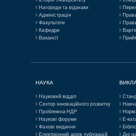
Нагороди та відзнаки
Перел
Адміністрація
Прави
Факультети
Прави
Кафедри
Варті
Вакансії
Прийм
НАУКА
ВИКЛ
Науковий відділ
Станд
Сектор інноваційного розвитку
Навча
Проблемна НДР
Норм
Наукові форуми
E-кат
Фахові видання
Біблі
Електронний архів публікацій
Дні н