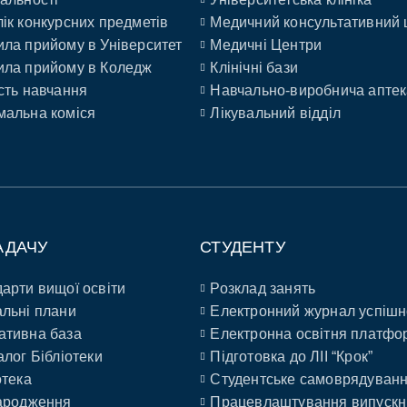
ік конкурсних предметів
Медичний консультативний 
ла прийому в Університет
Медичні Центри
ла прийому в Коледж
Клінічні бази
сть навчання
Навчально-виробнича аптек
альна коміся
Лікувальний відділ
АДАЧУ
СТУДЕНТУ
арти вищої освіти
Розклад занять
льні плани
Електронний журнал успішн
ативна база
Електронна освітня платфо
алог Бібліотеки
Підготовка до ЛІІ “Крок”
отека
Студентське самоврядуван
ародження
Працевлаштування випускн