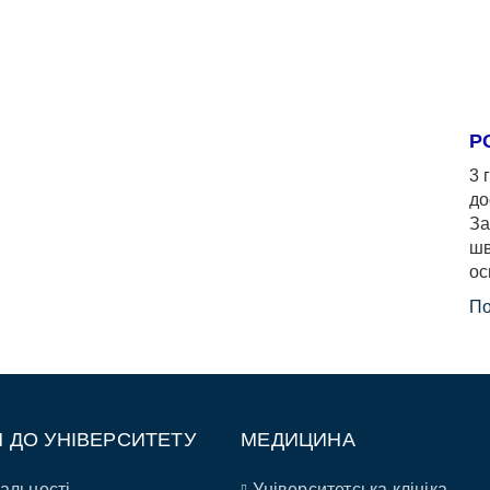
Р
3 
до
За
шв
ос
По
П ДО УНІВЕРСИТЕТУ
МЕДИЦИНА
альності
Університетська клініка