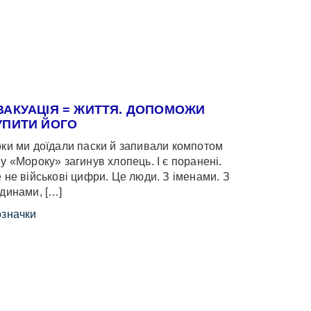
ВАКУАЦІЯ = ЖИТТЯ. ДОПОМОЖИ
УПИТИ ЙОГО
ки ми доїдали паски й запивали компотом
у «Мороку» загинув хлопець. І є поранені.
 не військові цифри. Це люди. З іменами. З
динами, […]
значки