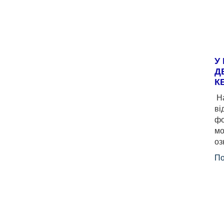
У
Д
К
На
ві
фо
мо
оз
По