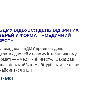
 БДМУ ВІДБУВСЯ ДЕНЬ ВІДКРИТИХ
ВЕРЕЙ У ФОРМАТІ «МЕДИЧНИЙ
ВЕСТ»
 вихідних в БДМУ пройшов День
дкритих дверей у новому інтерактивному
рматі — «Медичний квест». Захід дав
жливість майбутнім абітурієнтам не лише
найомитися з […]
значки