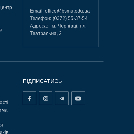
центр
Email:
office@bsmu.edu.ua
Телефон:
(0372) 55-37-54
Адреса: : м. Чернівці, пл.
а
Театральна, 2
ПІДПИСАТИСЬ
ості
рма
ня
иків