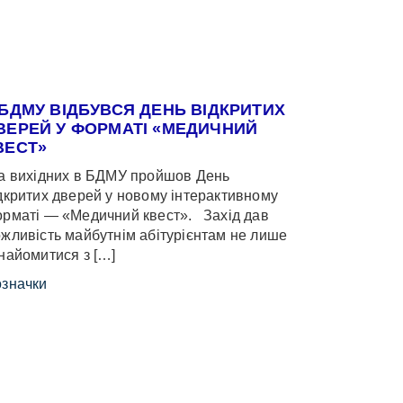
 БДМУ ВІДБУВСЯ ДЕНЬ ВІДКРИТИХ
ВЕРЕЙ У ФОРМАТІ «МЕДИЧНИЙ
ВЕСТ»
 вихідних в БДМУ пройшов День
дкритих дверей у новому інтерактивному
рматі — «Медичний квест». Захід дав
жливість майбутнім абітурієнтам не лише
найомитися з […]
значки