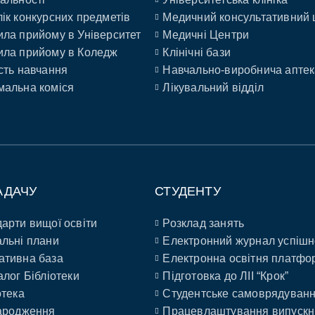
ік конкурсних предметів
Медичний консультативний 
ла прийому в Університет
Медичні Центри
ла прийому в Коледж
Клінічні бази
сть навчання
Навчально-виробнича аптек
альна коміся
Лікувальний відділ
АДАЧУ
СТУДЕНТУ
арти вищої освіти
Розклад занять
льні плани
Електронний журнал успішн
ативна база
Електронна освітня платфо
алог Бібліотеки
Підготовка до ЛІІ “Крок”
отека
Студентське самоврядуван
ародження
Працевлаштування випускн