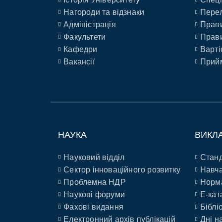
Нагороди та відзнаки
Перел
Адміністрація
Прави
Факультети
Прави
Кафедри
Варті
Вакансії
Прийм
НАУКА
ВИКЛ
Науковий відділ
Станд
Сектор інноваційного розвитку
Навча
Проблемна НДР
Норм
Наукові форуми
E-кат
Фахові видання
Біблі
Електронний архів публікацій
Дні н