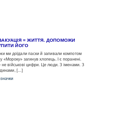
ВАКУАЦІЯ = ЖИТТЯ. ДОПОМОЖИ
УПИТИ ЙОГО
ки ми доїдали паски й запивали компотом
у «Мороку» загинув хлопець. І є поранені.
 не військові цифри. Це люди. З іменами. З
динами, […]
значки