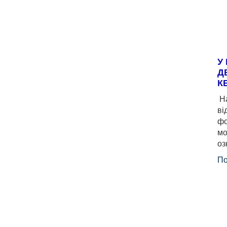
У
Д
К
На
ві
фо
мо
оз
По