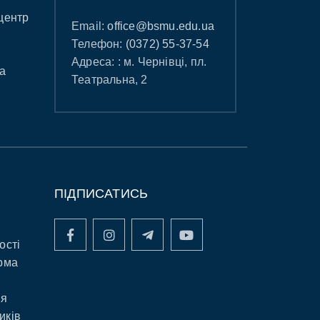
центр
Email:
office@bsmu.edu.ua
Телефон:
(0372) 55-37-54
Адреса: : м. Чернівці, пл.
а
Театральна, 2
ПІДПИСАТИСЬ
ості
рма
ня
иків