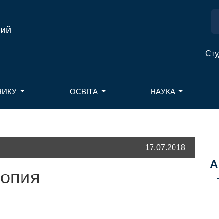
ний
Сту
НИКУ
ОСВІТА
НАУКА
17.07.2018
А
копия