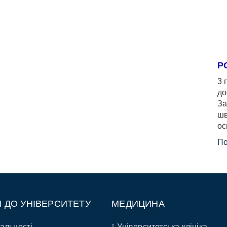
Р
3 
до
За
шв
ос
По
П ДО УНІВЕРСИТЕТУ
МЕДИЦИНА
альності
Університетська клініка