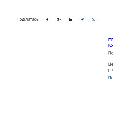
Поділитись:
Е
К
По
— 
Це
ро
По