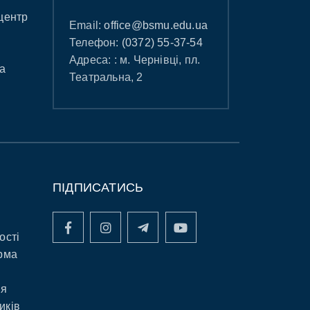
центр
Email:
office@bsmu.edu.ua
Телефон:
(0372) 55-37-54
Адреса: : м. Чернівці, пл.
а
Театральна, 2
ПІДПИСАТИСЬ
ості
рма
ня
иків