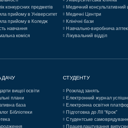
ік конкурсних предметів
Медичний консультативний 
ла прийому в Університет
Медичні Центри
ла прийому в Коледж
Клінічні бази
сть навчання
Навчально-виробнича аптек
альна коміся
Лікувальний відділ
АДАЧУ
СТУДЕНТУ
арти вищої освіти
Розклад занять
льні плани
Електронний журнал успішн
ативна база
Електронна освітня платфо
алог Бібліотеки
Підготовка до ЛІІ “Крок”
отека
Студентське самоврядуван
ародження
Працевлаштування випускн