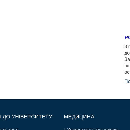
Р
3 
до
За
шв
ос
По
П ДО УНІВЕРСИТЕТУ
МЕДИЦИНА
альності
Університетська клініка