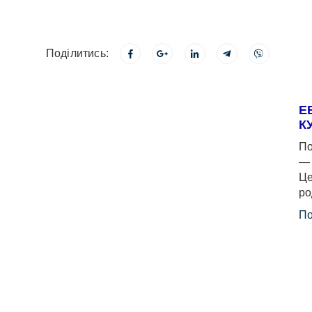
Поділитись:
Е
К
По
— 
Це
ро
По