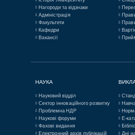
Нагороди та відзнаки
Перел
Адміністрація
Прави
Факультети
Прави
Кафедри
Варті
Вакансії
Прийм
НАУКА
ВИКЛ
Науковий відділ
Станд
Сектор інноваційного розвитку
Навча
Проблемна НДР
Норм
Наукові форуми
E-кат
Фахові видання
Біблі
Електронний архів публікацій
Дні н