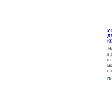
У
Д
К
На
ві
фо
мо
оз
По