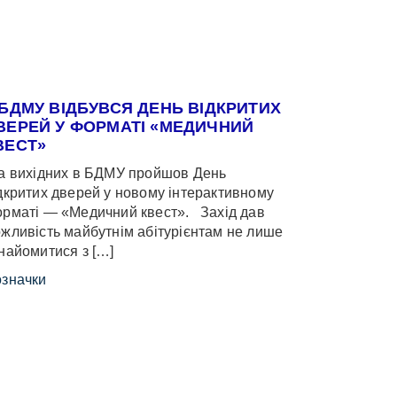
 БДМУ ВІДБУВСЯ ДЕНЬ ВІДКРИТИХ
ВЕРЕЙ У ФОРМАТІ «МЕДИЧНИЙ
ВЕСТ»
 вихідних в БДМУ пройшов День
дкритих дверей у новому інтерактивному
рматі — «Медичний квест». Захід дав
жливість майбутнім абітурієнтам не лише
найомитися з […]
значки