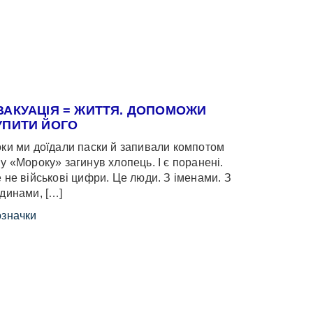
ВАКУАЦІЯ = ЖИТТЯ. ДОПОМОЖИ
УПИТИ ЙОГО
ки ми доїдали паски й запивали компотом
у «Мороку» загинув хлопець. І є поранені.
 не військові цифри. Це люди. З іменами. З
динами, […]
значки