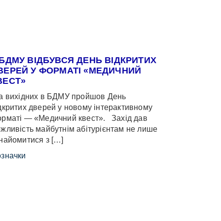
 БДМУ ВІДБУВСЯ ДЕНЬ ВІДКРИТИХ
ВЕРЕЙ У ФОРМАТІ «МЕДИЧНИЙ
ВЕСТ»
 вихідних в БДМУ пройшов День
дкритих дверей у новому інтерактивному
рматі — «Медичний квест». Захід дав
жливість майбутнім абітурієнтам не лише
найомитися з […]
значки