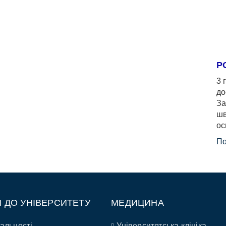
Р
3 
до
За
шв
ос
По
П ДО УНІВЕРСИТЕТУ
МЕДИЦИНА
альності
Університетська клініка