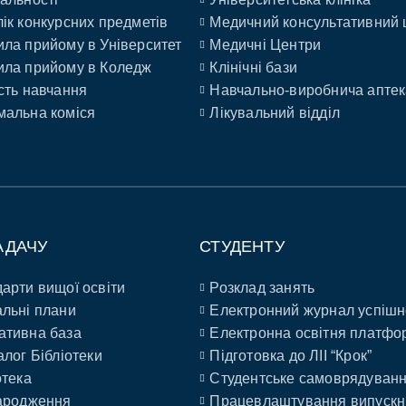
ік конкурсних предметів
Медичний консультативний 
ла прийому в Університет
Медичні Центри
ла прийому в Коледж
Клінічні бази
сть навчання
Навчально-виробнича аптек
альна коміся
Лікувальний відділ
АДАЧУ
СТУДЕНТУ
арти вищої освіти
Розклад занять
льні плани
Електронний журнал успішн
ативна база
Електронна освітня платфо
алог Бібліотеки
Підготовка до ЛІІ “Крок”
отека
Студентське самоврядуван
ародження
Працевлаштування випускн