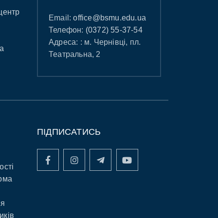
центр
Email:
office@bsmu.edu.ua
Телефон:
(0372) 55-37-54
Адреса: : м. Чернівці, пл.
а
Театральна, 2
ПІДПИСАТИСЬ
ості
рма
ня
иків