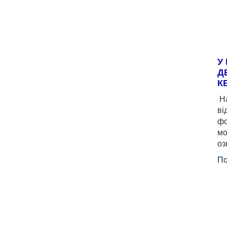
У
Д
К
На
ві
фо
мо
оз
По