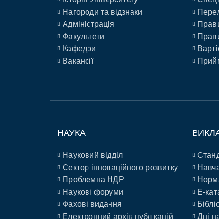
Нагороди та відзнаки
Перел
Адміністрація
Прави
Факультети
Прави
Кафедри
Варті
Вакансії
Прийм
НАУКА
ВИКЛ
Науковий відділ
Станд
Сектор інноваційного розвитку
Навча
Проблемна НДР
Норм
Наукові форуми
E-кат
Фахові видання
Біблі
Електронний архів публікацій
Дні н