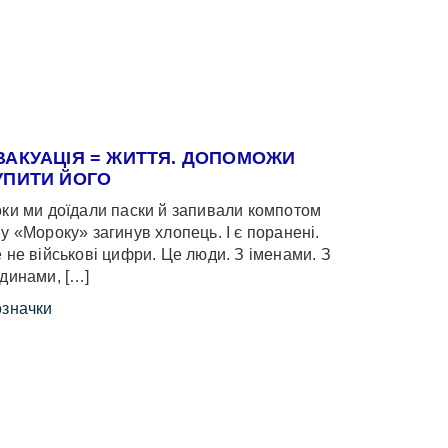
ВАКУАЦІЯ = ЖИТТЯ. ДОПОМОЖИ
УПИТИ ЙОГО
ки ми доїдали паски й запивали компотом
у «Мороку» загинув хлопець. І є поранені.
 не військові цифри. Це люди. З іменами. З
динами, […]
значки