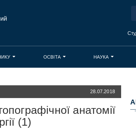
ний
Сту
НИКУ
ОСВІТА
НАУКА
28.07.2018
А
топографічної анатомії
гії (1)