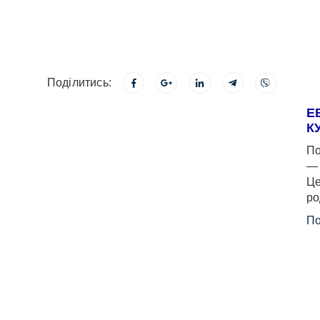
Поділитись:
Е
К
По
— 
Це
ро
По