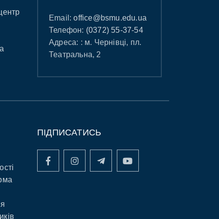
центр
Email:
office@bsmu.edu.ua
Телефон:
(0372) 55-37-54
Адреса: : м. Чернівці, пл.
а
Театральна, 2
ПІДПИСАТИСЬ
ості
рма
ня
иків