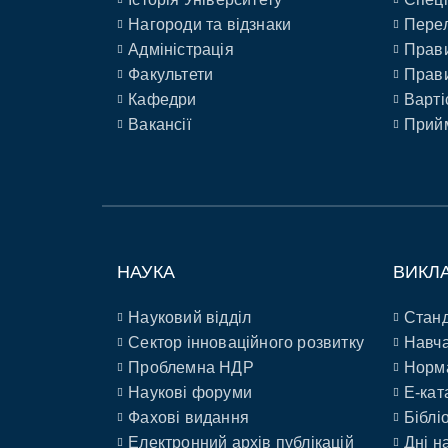
Нагороди та відзнаки
Перел
Адміністрація
Прави
Факультети
Прави
Кафедри
Варті
Вакансії
Прийм
НАУКА
ВИКЛ
Науковий відділ
Станд
Сектор інноваційного розвитку
Навча
Проблемна НДР
Норм
Наукові форуми
E-кат
Фахові видання
Біблі
Електронний архів публікацій
Дні н