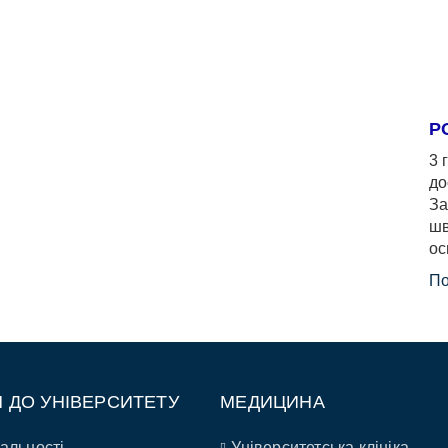
Р
3 
до
За
шв
ос
По
П ДО УНІВЕРСИТЕТУ
МЕДИЦИНА
альності
Університетська клініка