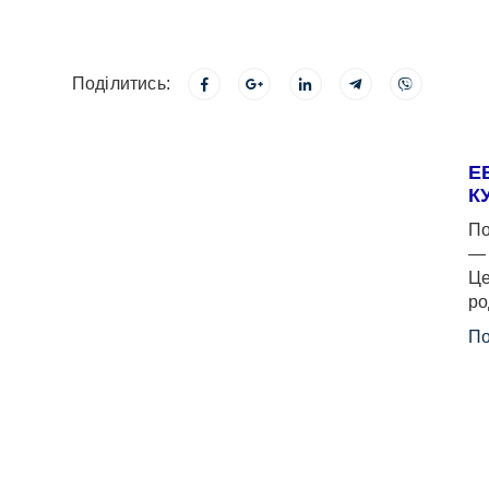
Поділитись:
Е
К
По
— 
Це
ро
По