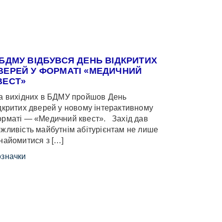
 БДМУ ВІДБУВСЯ ДЕНЬ ВІДКРИТИХ
ВЕРЕЙ У ФОРМАТІ «МЕДИЧНИЙ
ВЕСТ»
 вихідних в БДМУ пройшов День
дкритих дверей у новому інтерактивному
рматі — «Медичний квест». Захід дав
жливість майбутнім абітурієнтам не лише
найомитися з […]
значки