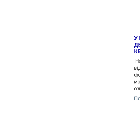
У
Д
К
На
ві
фо
мо
оз
По