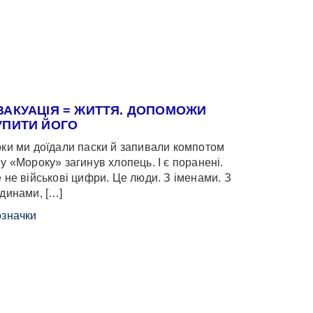
ВАКУАЦІЯ = ЖИТТЯ. ДОПОМОЖИ
УПИТИ ЙОГО
ки ми доїдали паски й запивали компотом
у «Мороку» загинув хлопець. І є поранені.
 не військові цифри. Це люди. З іменами. З
динами, […]
значки