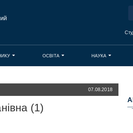
ний
Сту
НИКУ
ОСВІТА
НАУКА
07.08.2018
А
нівна (1)