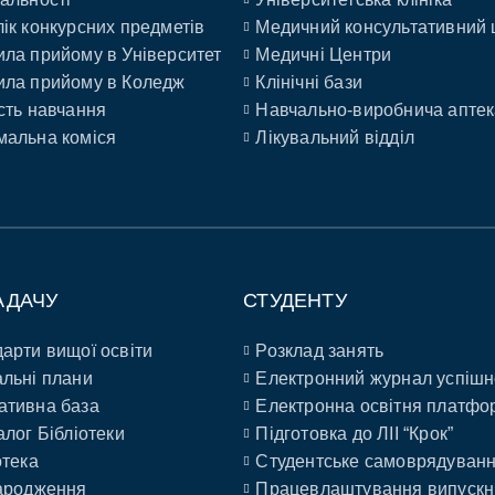
ік конкурсних предметів
Медичний консультативний 
ла прийому в Університет
Медичні Центри
ла прийому в Коледж
Клінічні бази
сть навчання
Навчально-виробнича аптек
альна коміся
Лікувальний відділ
АДАЧУ
СТУДЕНТУ
арти вищої освіти
Розклад занять
льні плани
Електронний журнал успішн
ативна база
Електронна освітня платфо
алог Бібліотеки
Підготовка до ЛІІ “Крок”
отека
Студентське самоврядуван
ародження
Працевлаштування випускн