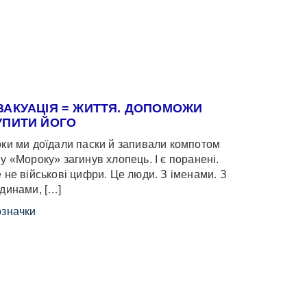
ВАКУАЦІЯ = ЖИТТЯ. ДОПОМОЖИ
УПИТИ ЙОГО
ки ми доїдали паски й запивали компотом
у «Мороку» загинув хлопець. І є поранені.
 не військові цифри. Це люди. З іменами. З
динами, […]
значки