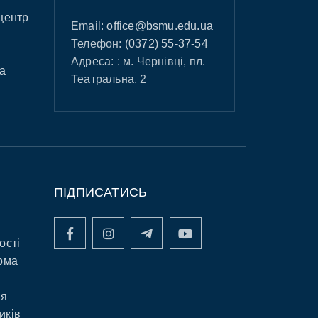
центр
Email:
office@bsmu.edu.ua
Телефон:
(0372) 55-37-54
Адреса: : м. Чернівці, пл.
а
Театральна, 2
ПІДПИСАТИСЬ
ості
рма
ня
иків