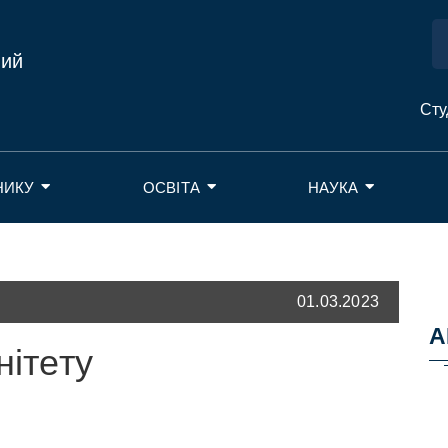
ний
Сту
НИКУ
ОСВІТА
НАУКА
01.03.2023
А
нітету