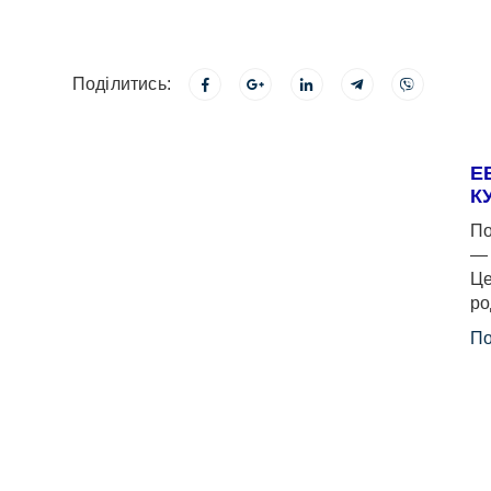
Поділитись:
Е
К
По
— 
Це
ро
По