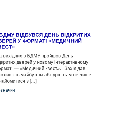
 БДМУ ВІДБУВСЯ ДЕНЬ ВІДКРИТИХ
ВЕРЕЙ У ФОРМАТІ «МЕДИЧНИЙ
ВЕСТ»
 вихідних в БДМУ пройшов День
дкритих дверей у новому інтерактивному
рматі — «Медичний квест». Захід дав
жливість майбутнім абітурієнтам не лише
найомитися з […]
значки