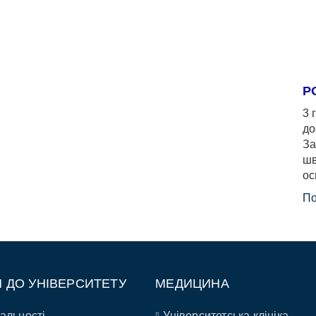
Р
3 
до
За
шв
ос
По
П ДО УНІВЕРСИТЕТУ
МЕДИЦИНА
альності
Університетська клініка