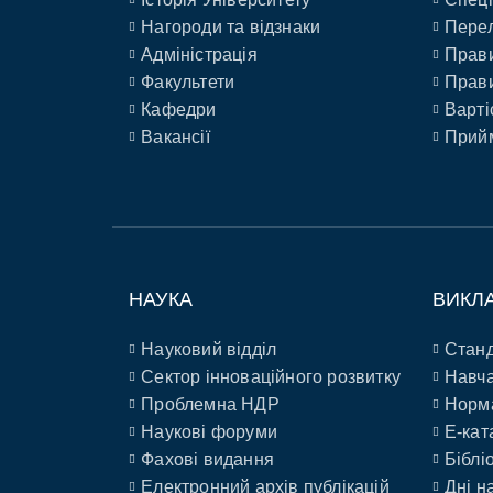
Нагороди та відзнаки
Перел
Адміністрація
Прави
Факультети
Прави
Кафедри
Варті
Вакансії
Прийм
НАУКА
ВИКЛ
Науковий відділ
Станд
Сектор інноваційного розвитку
Навча
Проблемна НДР
Норм
Наукові форуми
E-кат
Фахові видання
Біблі
Електронний архів публікацій
Дні н