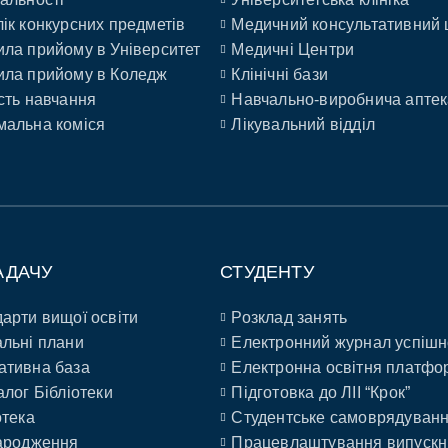
ік конкурсних предметів
Медичний консультативний 
ла прийому в Університет
Медичні Центри
ла прийому в Коледж
Клінічні бази
сть навчання
Навчально-виробнича аптек
альна коміся
Лікувальний відділ
АДАЧУ
СТУДЕНТУ
арти вищої освіти
Розклад занять
льні плани
Електронний журнал успішн
ативна база
Електронна освітня платфо
алог Бібліотеки
Підготовка до ЛІІ “Крок”
отека
Студентське самоврядуван
ародження
Працевлаштування випускн