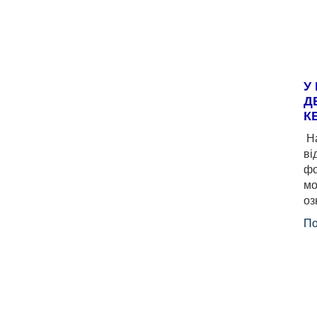
У
Д
К
На
ві
фо
мо
оз
По