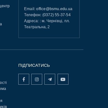
центр
Email:
office@bsmu.edu.ua
Телефон:
(0372) 55-37-54
Адреса: : м. Чернівці, пл.
а
Театральна, 2
ПІДПИСАТИСЬ
ості
рма
ня
иків