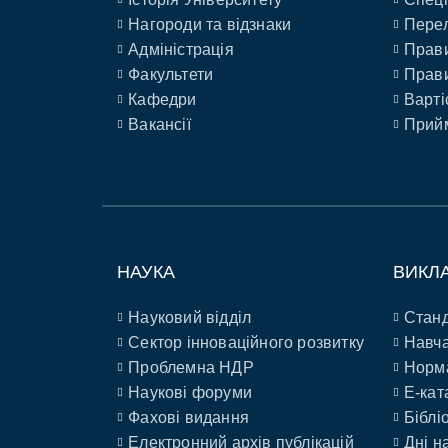
Нагороди та відзнаки
Перел
Адміністрація
Прави
Факультети
Прави
Кафедри
Варті
Вакансії
Прийм
НАУКА
ВИКЛ
Науковий відділ
Станд
Сектор інноваційного розвитку
Навча
Проблемна НДР
Норм
Наукові форуми
E-кат
Фахові видання
Біблі
Електронний архів публікацій
Дні н