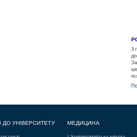
Р
3 
до
За
шв
ос
По
П ДО УНІВЕРСИТЕТУ
МЕДИЦИНА
альності
Університетська клініка