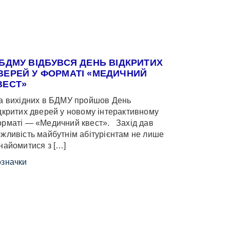
 БДМУ ВІДБУВСЯ ДЕНЬ ВІДКРИТИХ
ВЕРЕЙ У ФОРМАТІ «МЕДИЧНИЙ
ВЕСТ»
 вихідних в БДМУ пройшов День
дкритих дверей у новому інтерактивному
рматі — «Медичний квест». Захід дав
жливість майбутнім абітурієнтам не лише
найомитися з […]
значки