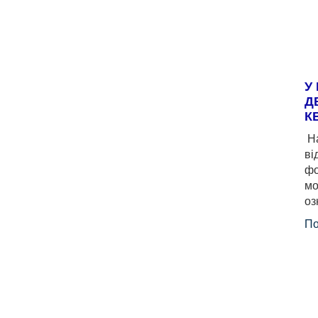
У
Д
К
На
ві
фо
мо
оз
По