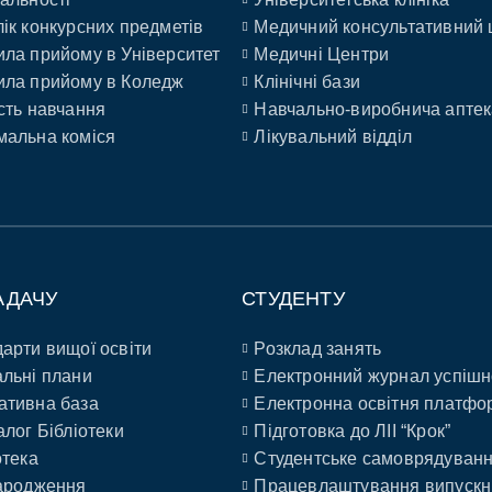
ік конкурсних предметів
Медичний консультативний 
ла прийому в Університет
Медичні Центри
ла прийому в Коледж
Клінічні бази
сть навчання
Навчально-виробнича аптек
альна коміся
Лікувальний відділ
АДАЧУ
СТУДЕНТУ
арти вищої освіти
Розклад занять
льні плани
Електронний журнал успішн
ативна база
Електронна освітня платфо
алог Бібліотеки
Підготовка до ЛІІ “Крок”
отека
Студентське самоврядуван
ародження
Працевлаштування випускн