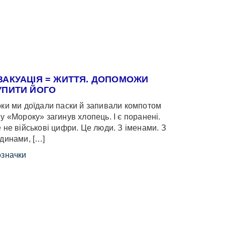
ВАКУАЦІЯ = ЖИТТЯ. ДОПОМОЖИ
УПИТИ ЙОГО
ки ми доїдали паски й запивали компотом
у «Мороку» загинув хлопець. І є поранені.
 не військові цифри. Це люди. З іменами. З
динами, […]
значки