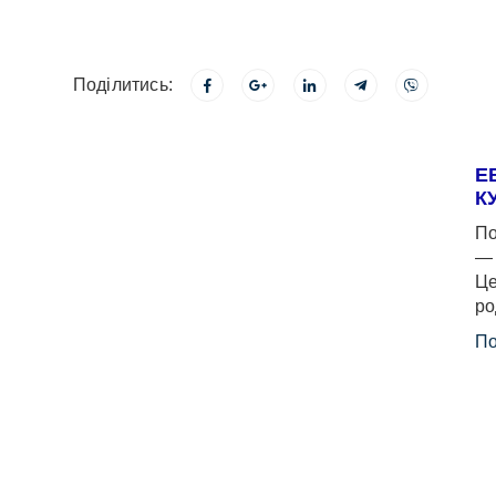
Поділитись:
Е
К
По
— 
Це
ро
По