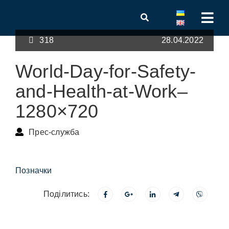
318
28.04.2022
World-Day-for-Safety-
and-Health-at-Work–
1280×720
Прес-служба
Позначки
Поділитись: