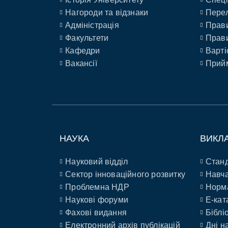
Нагороди та відзнаки
Перел
Адміністрація
Прави
Факультети
Прави
Кафедри
Варті
Вакансії
Прийм
НАУКА
ВИКЛ
Науковий відділ
Станд
Сектор інноваційного розвитку
Навча
Проблемна НДР
Норм
Наукові форуми
E-кат
Фахові видання
Біблі
Електронний архів публікацій
Дні н