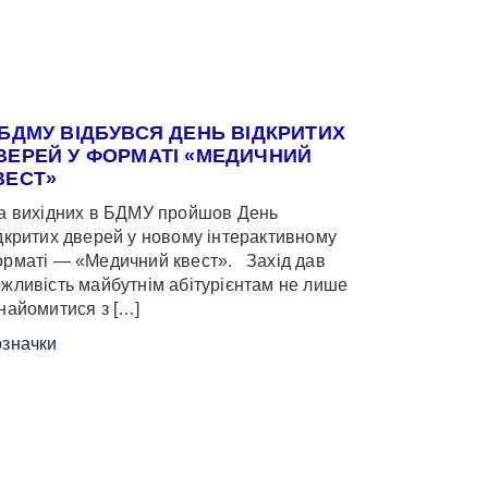
 БДМУ ВІДБУВСЯ ДЕНЬ ВІДКРИТИХ
ВЕРЕЙ У ФОРМАТІ «МЕДИЧНИЙ
ВЕСТ»
 вихідних в БДМУ пройшов День
дкритих дверей у новому інтерактивному
рматі — «Медичний квест». Захід дав
жливість майбутнім абітурієнтам не лише
найомитися з […]
значки