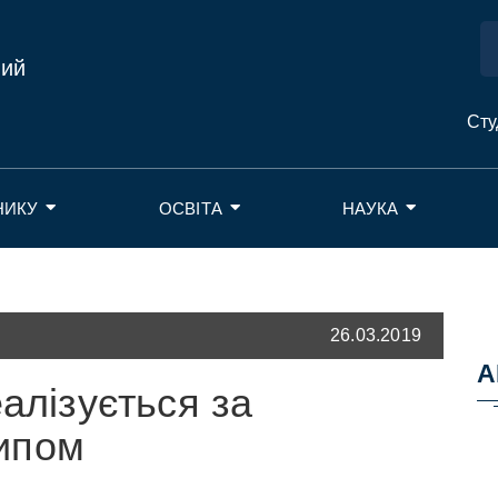
ний
Сту
НИКУ
ОСВІТА
НАУКА
26.03.2019
А
еалізується за
ипом