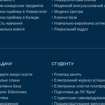
ік конкурсних предметів
Медичний консультативний 
ла прийому в Університет
Медичні Центри
ла прийому в Коледж
Клінічні бази
сть навчання
Навчально-виробнича аптек
альна коміся
Лікувальний відділ
АДАЧУ
СТУДЕНТУ
арти вищої освіти
Розклад занять
льні плани
Електронний журнал успішн
ативна база
Електронна освітня платфо
алог Бібліотеки
Підготовка до ЛІІ “Крок”
отека
Студентське самоврядуван
ародження
Працевлаштування випускн