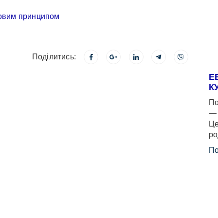
Поділитись:
Е
К
По
— 
Це
ро
По