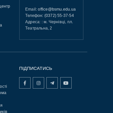
центр
Email:
office@bsmu.edu.ua
Телефон:
(0372) 55-37-54
Адреса: : м. Чернівці, пл.
а
Театральна, 2
ПІДПИСАТИСЬ
ості
рма
ня
иків