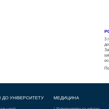
Р
3 
до
За
шв
ос
По
П ДО УНІВЕРСИТЕТУ
МЕДИЦИНА
альності
Університетська клініка