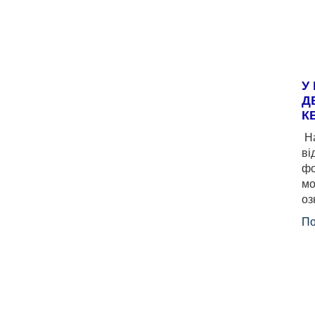
У
Д
К
На
ві
фо
мо
оз
По