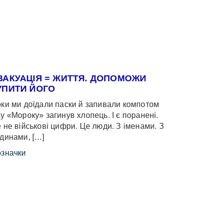
ВАКУАЦІЯ = ЖИТТЯ. ДОПОМОЖИ
УПИТИ ЙОГО
ки ми доїдали паски й запивали компотом
у «Мороку» загинув хлопець. І є поранені.
 не військові цифри. Це люди. З іменами. З
динами, […]
значки