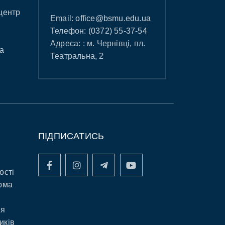
центр
Email:
office@bsmu.edu.ua
Телефон:
(0372) 55-37-54
Адреса: : м. Чернівці, пл.
а
Театральна, 2
ПІДПИСАТИСЬ
ості
рма
ня
иків