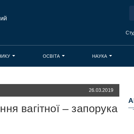
ний
Сту
НИКУ
ОСВІТА
НАУКА
26.03.2019
А
ня вагітної – запорука