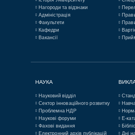
Нагороди та відзнаки
Перел
Адміністрація
Прави
Факультети
Прави
Кафедри
Варті
Вакансії
Прийм
НАУКА
ВИКЛ
Науковий відділ
Станд
Сектор інноваційного розвитку
Навча
Проблемна НДР
Норм
Наукові форуми
E-кат
Фахові видання
Біблі
Електронний архів публікацій
Дні н