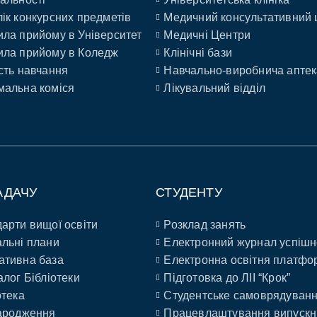
ік конкурсних предметів
Медичний консультативний 
ла прийому в Університет
Медичні Центри
ла прийому в Коледж
Клінічні бази
сть навчання
Навчально-виробнича аптек
альна коміся
Лікувальний відділ
АДАЧУ
СТУДЕНТУ
арти вищої освіти
Розклад занять
льні плани
Електронний журнал успішн
ативна база
Електронна освітня платфо
алог Бібліотеки
Підготовка до ЛІІ “Крок”
отека
Студентське самоврядуван
ародження
Працевлаштування випускн