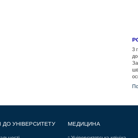
Р
3 
до
За
шв
ос
По
П ДО УНІВЕРСИТЕТУ
МЕДИЦИНА
альності
Університетська клініка