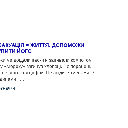
ВАКУАЦІЯ = ЖИТТЯ. ДОПОМОЖИ
УПИТИ ЙОГО
ки ми доїдали паски й запивали компотом
у «Мороку» загинув хлопець. І є поранені.
 не військові цифри. Це люди. З іменами. З
динами, […]
значки