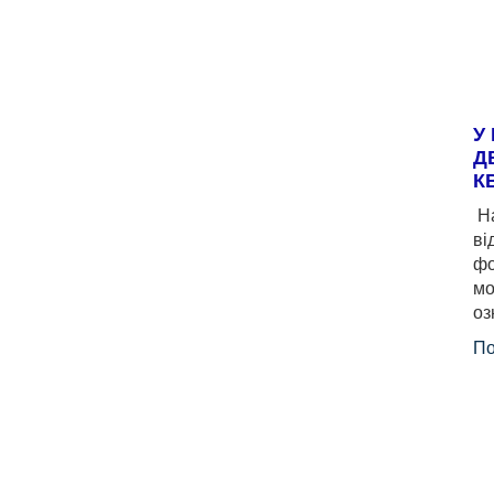
У
Д
К
На
ві
фо
мо
оз
По