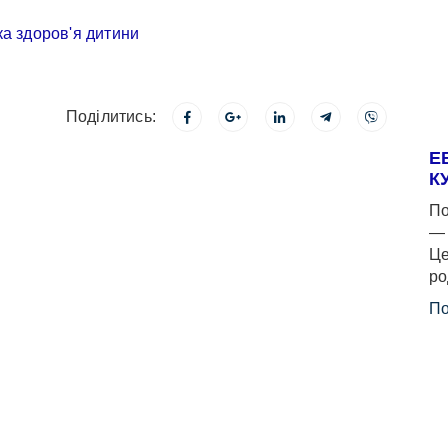
Поділитись:
Е
К
По
— 
Це
ро
По