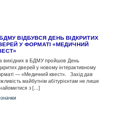
 БДМУ ВІДБУВСЯ ДЕНЬ ВІДКРИТИХ
ВЕРЕЙ У ФОРМАТІ «МЕДИЧНИЙ
ВЕСТ»
 вихідних в БДМУ пройшов День
дкритих дверей у новому інтерактивному
рматі — «Медичний квест». Захід дав
жливість майбутнім абітурієнтам не лише
найомитися з […]
значки