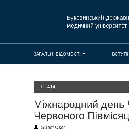
Буковинський держав
медичний університет
ЗАГАЛЬНІ ВІДОМОСТІ
ВСТУП
414
Міжнародний день 
Червоного Півміся
Super User