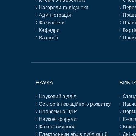
Нагороди та відзнаки
Перел
Адміністрація
Прави
Факультети
Прави
Кафедри
Варті
Вакансії
Прийм
НАУКА
ВИКЛ
Науковий відділ
Станд
Сектор інноваційного розвитку
Навча
Проблемна НДР
Норм
Наукові форуми
E-кат
Фахові видання
Біблі
Електронний архів публікацій
Дні н