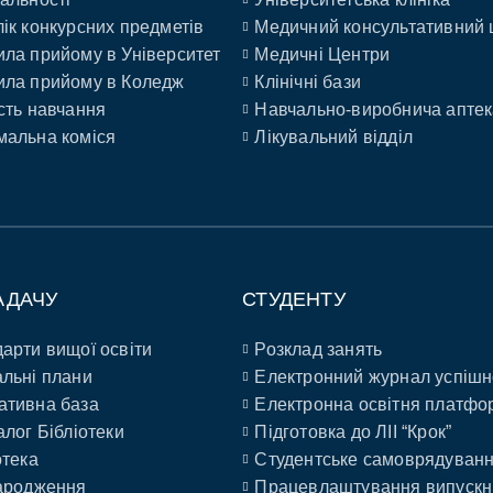
ік конкурсних предметів
Медичний консультативний 
ла прийому в Університет
Медичні Центри
ла прийому в Коледж
Клінічні бази
сть навчання
Навчально-виробнича аптек
альна коміся
Лікувальний відділ
АДАЧУ
СТУДЕНТУ
арти вищої освіти
Розклад занять
льні плани
Електронний журнал успішн
ативна база
Електронна освітня платфо
алог Бібліотеки
Підготовка до ЛІІ “Крок”
отека
Студентське самоврядуван
ародження
Працевлаштування випускн