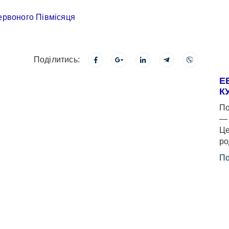
Поділитись:
Е
К
По
— 
Це
ро
По