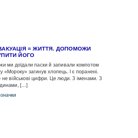
ВАКУАЦІЯ = ЖИТТЯ. ДОПОМОЖИ
УПИТИ ЙОГО
ки ми доїдали паски й запивали компотом
у «Мороку» загинув хлопець. І є поранені.
 не військові цифри. Це люди. З іменами. З
динами, […]
значки