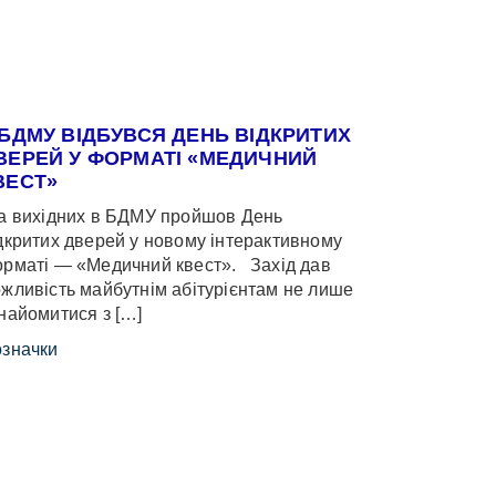
 БДМУ ВІДБУВСЯ ДЕНЬ ВІДКРИТИХ
ВЕРЕЙ У ФОРМАТІ «МЕДИЧНИЙ
ВЕСТ»
 вихідних в БДМУ пройшов День
дкритих дверей у новому інтерактивному
рматі — «Медичний квест». Захід дав
жливість майбутнім абітурієнтам не лише
найомитися з […]
значки