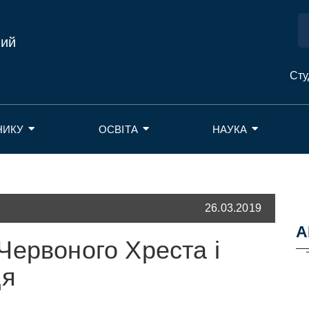
ний
Сту
НИКУ
ОСВІТА
НАУКА
26.03.2019
А
Червоного Хреста і
ця