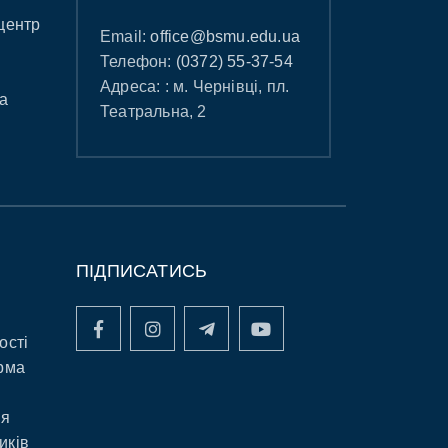
центр
Email:
office@bsmu.edu.ua
Телефон:
(0372) 55-37-54
Адреса: : м. Чернівці, пл.
а
Театральна, 2
ПІДПИСАТИСЬ
ості
рма
ня
иків