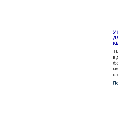
У
Д
К
На
ві
фо
мо
оз
По