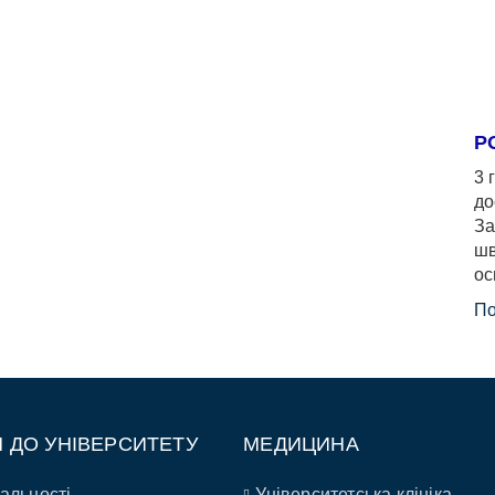
Р
3 
до
За
шв
ос
По
П ДО УНІВЕРСИТЕТУ
МЕДИЦИНА
альності
Університетська клініка