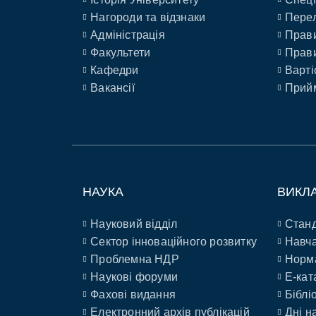
Нагороди та відзнаки
Перел
Адміністрація
Прави
Факультети
Прави
Кафедри
Варті
Вакансії
Прийм
НАУКА
ВИКЛ
Науковий відділ
Станд
Сектор інноваційного розвитку
Навча
Проблемна НДР
Норм
Наукові форуми
E-кат
Фахові видання
Біблі
Електронний архів публікацій
Дні н