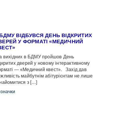
 БДМУ ВІДБУВСЯ ДЕНЬ ВІДКРИТИХ
ВЕРЕЙ У ФОРМАТІ «МЕДИЧНИЙ
ВЕСТ»
 вихідних в БДМУ пройшов День
дкритих дверей у новому інтерактивному
рматі — «Медичний квест». Захід дав
жливість майбутнім абітурієнтам не лише
найомитися з […]
значки