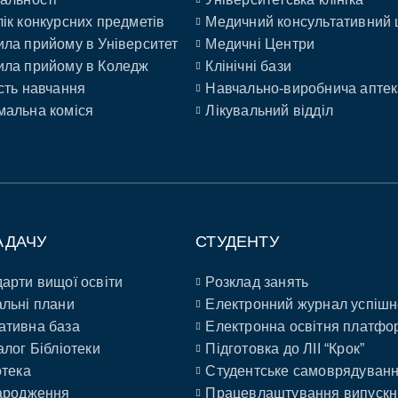
ік конкурсних предметів
Медичний консультативний 
ла прийому в Університет
Медичні Центри
ла прийому в Коледж
Клінічні бази
сть навчання
Навчально-виробнича аптек
альна коміся
Лікувальний відділ
АДАЧУ
СТУДЕНТУ
арти вищої освіти
Розклад занять
льні плани
Електронний журнал успішн
ативна база
Електронна освітня платфо
алог Бібліотеки
Підготовка до ЛІІ “Крок”
отека
Студентське самоврядуван
ародження
Працевлаштування випускн