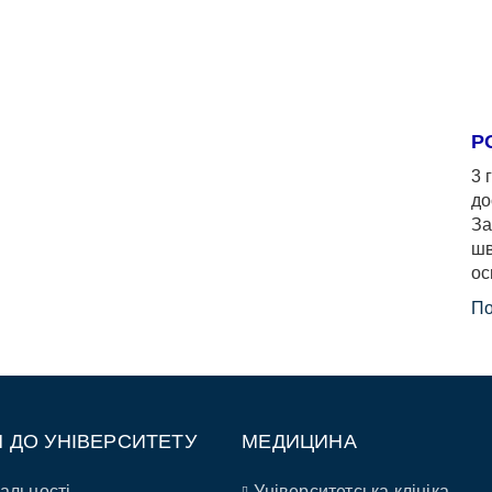
Р
3 
до
За
шв
ос
По
П ДО УНІВЕРСИТЕТУ
МЕДИЦИНА
альності
Університетська клініка