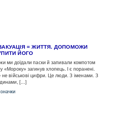
ВАКУАЦІЯ = ЖИТТЯ. ДОПОМОЖИ
УПИТИ ЙОГО
ки ми доїдали паски й запивали компотом
у «Мороку» загинув хлопець. І є поранені.
 не військові цифри. Це люди. З іменами. З
динами, […]
значки