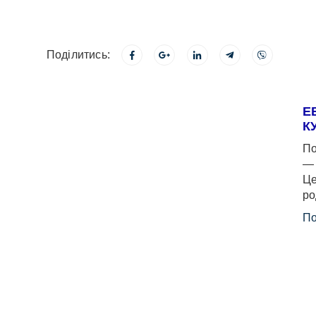
Поділитись:
Е
К
По
— 
Це
ро
По