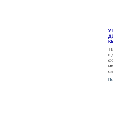
У
Д
К
На
ві
фо
мо
оз
По