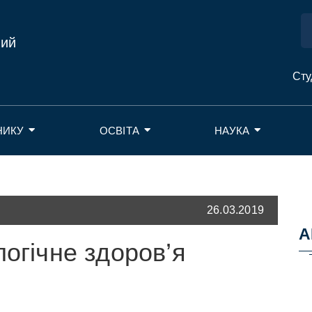
ний
Сту
НИКУ
ОСВІТА
НАУКА
26.03.2019
А
логічне здоров’я