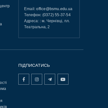
центр
Email:
office@bsmu.edu.ua
Телефон:
(0372) 55-37-54
Адреса: : м. Чернівці, пл.
а
Театральна, 2
ПІДПИСАТИСЬ
ості
рма
ня
иків