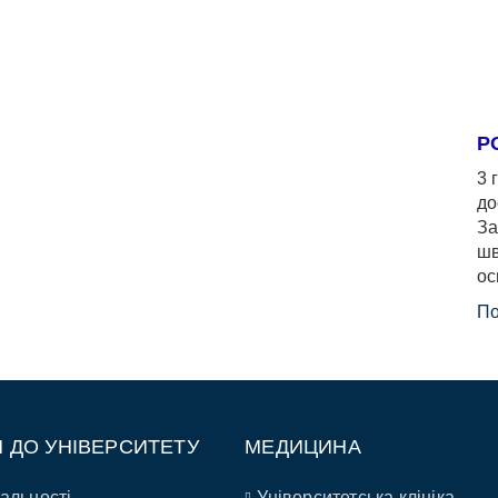
Р
3 
до
За
шв
ос
По
П ДО УНІВЕРСИТЕТУ
МЕДИЦИНА
альності
Університетська клініка