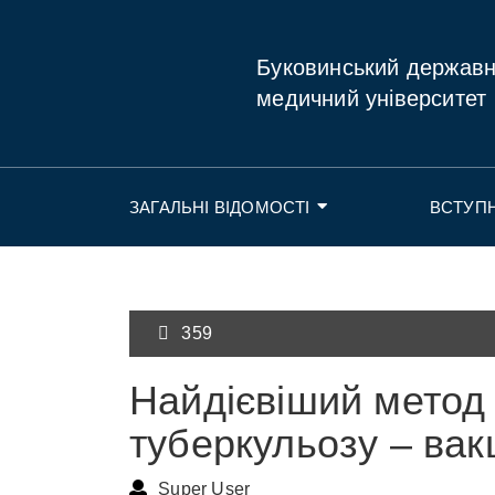
Буковинський держав
медичний університет
ЗАГАЛЬНІ ВІДОМОСТІ
ВСТУП
359
Найдієвіший метод
туберкульозу – вак
Super User