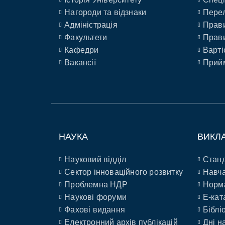
Нагороди та відзнаки
Перел
Адміністрація
Прави
Факультети
Прави
Кафедри
Варті
Вакансії
Прийм
НАУКА
ВИКЛ
Науковий відділ
Станд
Сектор інноваційного розвитку
Навча
Проблемна НДР
Норм
Наукові форуми
E-кат
Фахові видання
Біблі
Електронний архів публікацій
Дні н