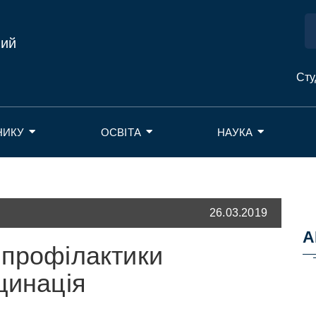
ний
Сту
НИКУ
ОСВІТА
НАУКА
26.03.2019
А
 профілактики
цинація