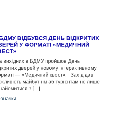
 БДМУ ВІДБУВСЯ ДЕНЬ ВІДКРИТИХ
ВЕРЕЙ У ФОРМАТІ «МЕДИЧНИЙ
ВЕСТ»
 вихідних в БДМУ пройшов День
дкритих дверей у новому інтерактивному
рматі — «Медичний квест». Захід дав
жливість майбутнім абітурієнтам не лише
найомитися з […]
значки