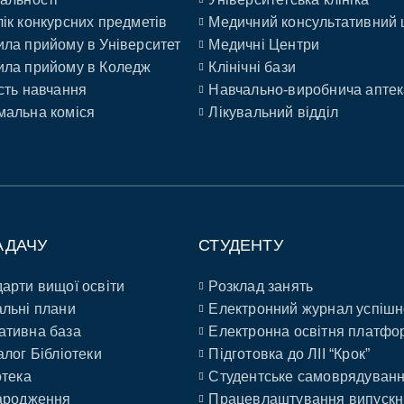
ік конкурсних предметів
Медичний консультативний 
ла прийому в Університет
Медичні Центри
ла прийому в Коледж
Клінічні бази
сть навчання
Навчально-виробнича аптек
альна коміся
Лікувальний відділ
АДАЧУ
СТУДЕНТУ
арти вищої освіти
Розклад занять
льні плани
Електронний журнал успішн
ативна база
Електронна освітня платфо
алог Бібліотеки
Підготовка до ЛІІ “Крок”
отека
Студентське самоврядуван
ародження
Працевлаштування випускн