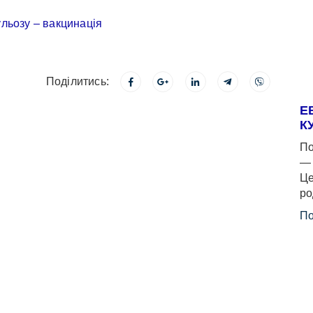
Поділитись:
Е
К
По
— 
Це
ро
По