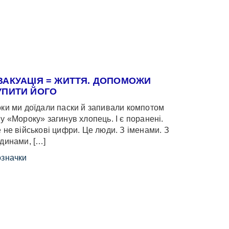
ВАКУАЦІЯ = ЖИТТЯ. ДОПОМОЖИ
УПИТИ ЙОГО
ки ми доїдали паски й запивали компотом
у «Мороку» загинув хлопець. І є поранені.
 не військові цифри. Це люди. З іменами. З
динами, […]
значки