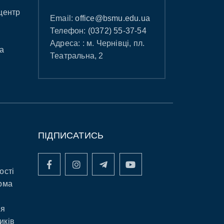
центр
Email:
office@bsmu.edu.ua
Телефон:
(0372) 55-37-54
Адреса: : м. Чернівці, пл.
а
Театральна, 2
ПІДПИСАТИСЬ
ості
рма
ня
иків