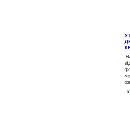
У
Д
К
На
ві
фо
мо
оз
По