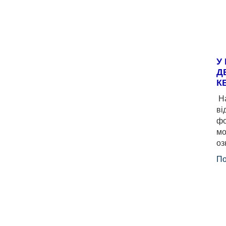
У
Д
К
На
ві
фо
мо
оз
По