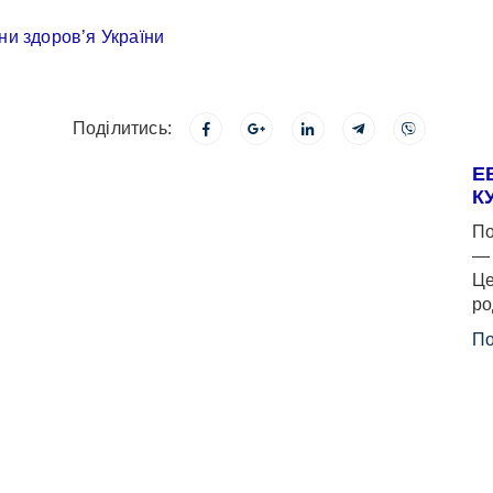
Поділитись:
Е
К
По
— 
Це
ро
По