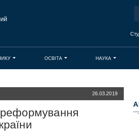
ний
Сту
НИКУ
ОСВІТА
НАУКА
26.03.2019
А
о реформування
країни