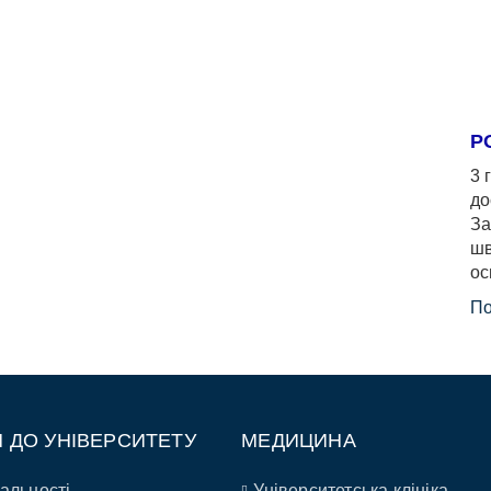
Р
3 
до
За
шв
ос
По
П ДО УНІВЕРСИТЕТУ
МЕДИЦИНА
альності
Університетська клініка