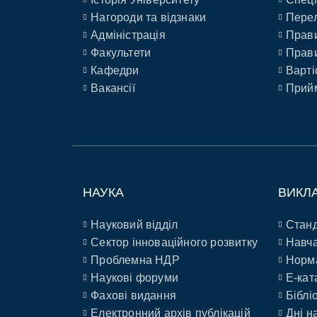
Нагороди та відзнаки
Перел
Адміністрація
Прави
Факультети
Прави
Кафедри
Варті
Вакансії
Прийм
НАУКА
ВИКЛ
Науковий відділ
Станд
Сектор інноваційного розвитку
Навча
Проблемна НДР
Норм
Наукові форуми
E-кат
Фахові видання
Біблі
Електронний архів публікацій
Дні н