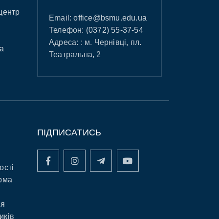
центр
Email:
office@bsmu.edu.ua
Телефон:
(0372) 55-37-54
Адреса: : м. Чернівці, пл.
а
Театральна, 2
ПІДПИСАТИСЬ
ості
рма
ня
иків