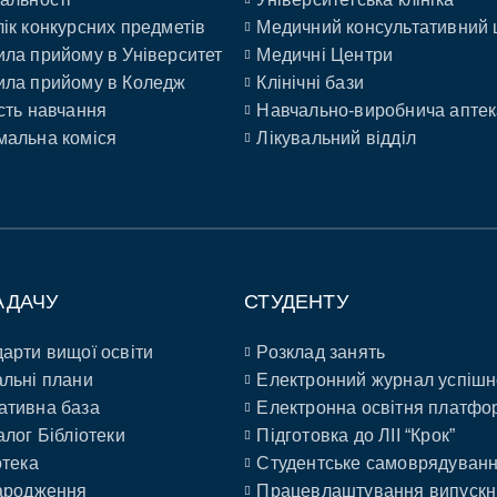
ік конкурсних предметів
Медичний консультативний 
ла прийому в Університет
Медичні Центри
ла прийому в Коледж
Клінічні бази
сть навчання
Навчально-виробнича аптек
альна коміся
Лікувальний відділ
АДАЧУ
СТУДЕНТУ
арти вищої освіти
Розклад занять
льні плани
Електронний журнал успішн
ативна база
Електронна освітня платфо
алог Бібліотеки
Підготовка до ЛІІ “Крок”
отека
Студентське самоврядуван
ародження
Працевлаштування випускн