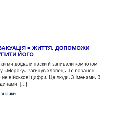
ВАКУАЦІЯ = ЖИТТЯ. ДОПОМОЖИ
УПИТИ ЙОГО
ки ми доїдали паски й запивали компотом
у «Мороку» загинув хлопець. І є поранені.
 не військові цифри. Це люди. З іменами. З
динами, […]
значки