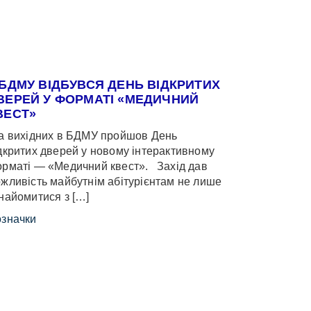
 БДМУ ВІДБУВСЯ ДЕНЬ ВІДКРИТИХ
ВЕРЕЙ У ФОРМАТІ «МЕДИЧНИЙ
ВЕСТ»
 вихідних в БДМУ пройшов День
дкритих дверей у новому інтерактивному
рматі — «Медичний квест». Захід дав
жливість майбутнім абітурієнтам не лише
найомитися з […]
значки