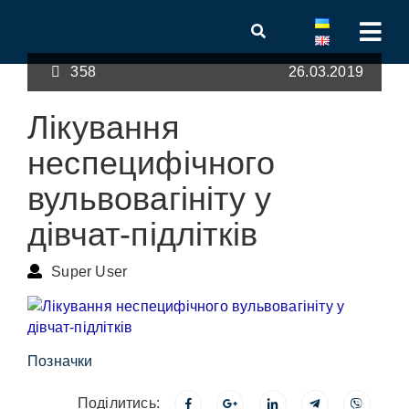
358
26.03.2019
Лікування
неспецифічного
вульвовагініту у
дівчат-підлітків
Super User
Позначки
Поділитись: