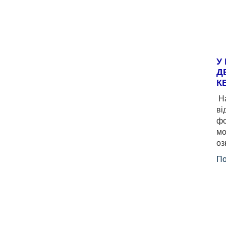
У
Д
К
На
ві
фо
мо
оз
По