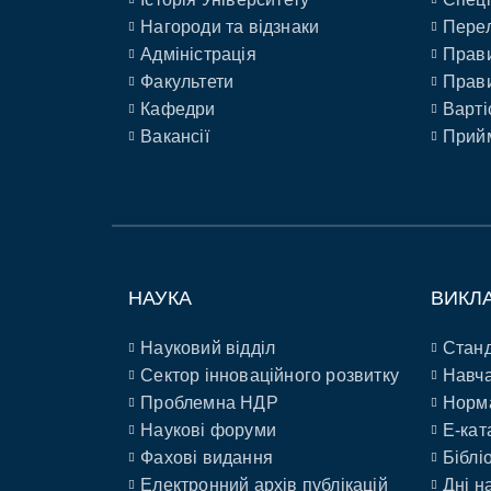
Нагороди та відзнаки
Перел
Адміністрація
Прави
Факультети
Прави
Кафедри
Варті
Вакансії
Прийм
НАУКА
ВИКЛ
Науковий відділ
Станд
Сектор інноваційного розвитку
Навча
Проблемна НДР
Норм
Наукові форуми
E-кат
Фахові видання
Біблі
Електронний архів публікацій
Дні н