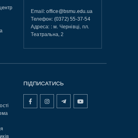
центр
Email:
office@bsmu.edu.ua
Телефон:
(0372) 55-37-54
Адреса: : м. Чернівці, пл.
а
Театральна, 2
ПІДПИСАТИСЬ
ості
рма
ня
иків