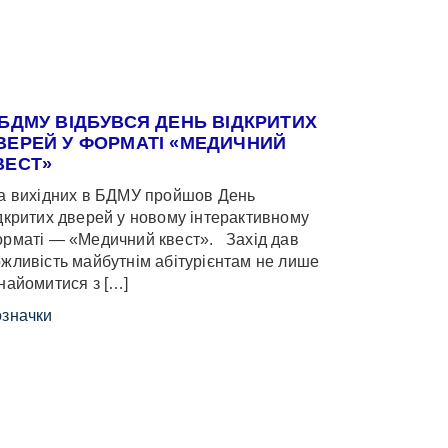
 БДМУ ВІДБУВСЯ ДЕНЬ ВІДКРИТИХ
ВЕРЕЙ У ФОРМАТІ «МЕДИЧНИЙ
ВЕСТ»
 вихідних в БДМУ пройшов День
дкритих дверей у новому інтерактивному
рматі — «Медичний квест». Захід дав
жливість майбутнім абітурієнтам не лише
найомитися з […]
значки