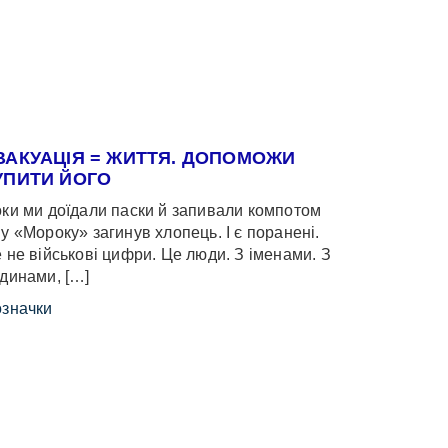
ВАКУАЦІЯ = ЖИТТЯ. ДОПОМОЖИ
УПИТИ ЙОГО
ки ми доїдали паски й запивали компотом
у «Мороку» загинув хлопець. І є поранені.
 не військові цифри. Це люди. З іменами. З
динами, […]
значки