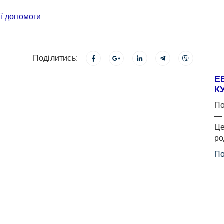
Поділитись:
Е
К
По
— 
Це
ро
По