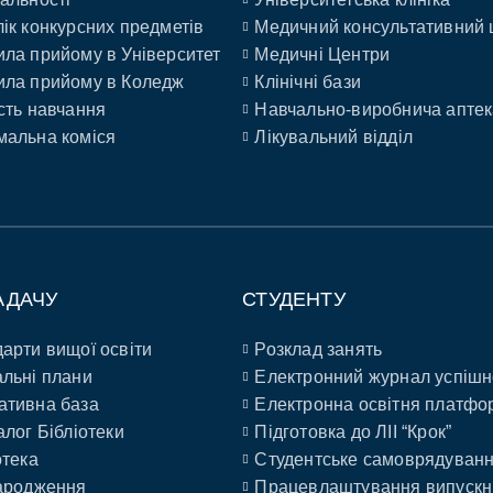
ік конкурсних предметів
Медичний консультативний 
ла прийому в Університет
Медичні Центри
ла прийому в Коледж
Клінічні бази
сть навчання
Навчально-виробнича аптек
альна коміся
Лікувальний відділ
АДАЧУ
СТУДЕНТУ
арти вищої освіти
Розклад занять
льні плани
Електронний журнал успішн
ативна база
Електронна освітня платфо
алог Бібліотеки
Підготовка до ЛІІ “Крок”
отека
Студентське самоврядуван
ародження
Працевлаштування випускн