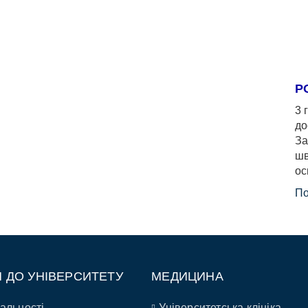
Р
3 
до
За
шв
ос
По
П ДО УНІВЕРСИТЕТУ
МЕДИЦИНА
альності
Університетська клініка