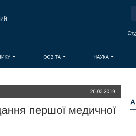
ний
Сту
НИКУ
ОСВІТА
НАУКА
26.03.2019
А
дання першої медичної