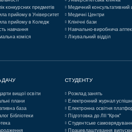
ік конкурсних предметів
Медичний консультативний 
ла прийому в Університет
Медичні Центри
ла прийому в Коледж
Клінічні бази
сть навчання
Навчально-виробнича аптек
альна коміся
Лікувальний відділ
АДАЧУ
СТУДЕНТУ
арти вищої освіти
Розклад занять
льні плани
Електронний журнал успішн
ативна база
Електронна освітня платфо
алог Бібліотеки
Підготовка до ЛІІ “Крок”
отека
Студентське самоврядуван
ародження
Працевлаштування випускн