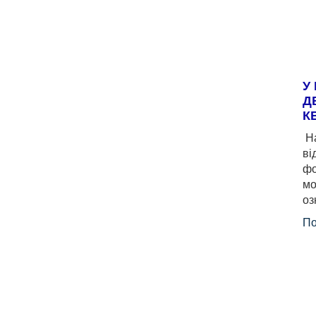
У
Д
К
На
ві
фо
мо
оз
По