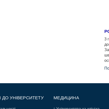
Р
3 
до
За
шв
ос
По
П ДО УНІВЕРСИТЕТУ
МЕДИЦИНА
альності
Університетська клініка