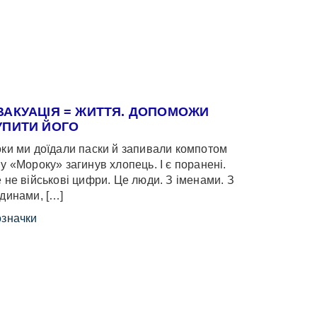
ВАКУАЦІЯ = ЖИТТЯ. ДОПОМОЖИ
УПИТИ ЙОГО
ки ми доїдали паски й запивали компотом
у «Мороку» загинув хлопець. І є поранені.
 не військові цифри. Це люди. З іменами. З
динами, […]
значки