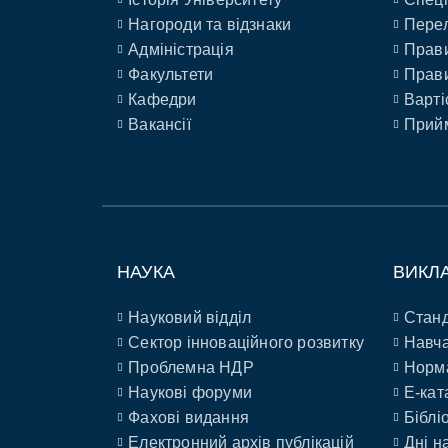
Нагороди та відзнаки
Перел
Адміністрація
Прави
Факультети
Прави
Кафедри
Варті
Вакансії
Прийм
НАУКА
ВИКЛ
Науковий відділ
Станд
Сектор інноваційного розвитку
Навча
Проблемна НДР
Норм
Наукові форуми
E-кат
Фахові видання
Біблі
Електронний архів публікацій
Дні н