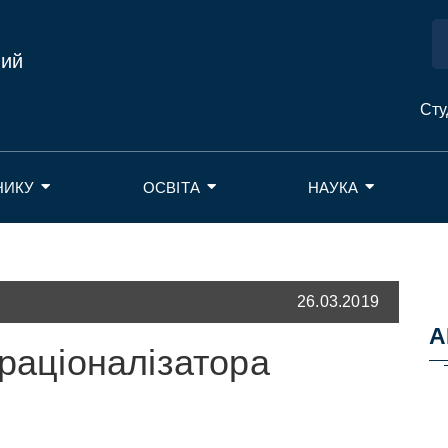
ний
Сту
НИКУ
ОСВІТА
НАУКА
26.03.2019
А
 раціоналізатора