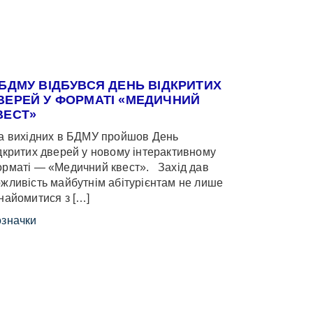
 БДМУ ВІДБУВСЯ ДЕНЬ ВІДКРИТИХ
ВЕРЕЙ У ФОРМАТІ «МЕДИЧНИЙ
ВЕСТ»
 вихідних в БДМУ пройшов День
дкритих дверей у новому інтерактивному
рматі — «Медичний квест». Захід дав
жливість майбутнім абітурієнтам не лише
найомитися з […]
значки