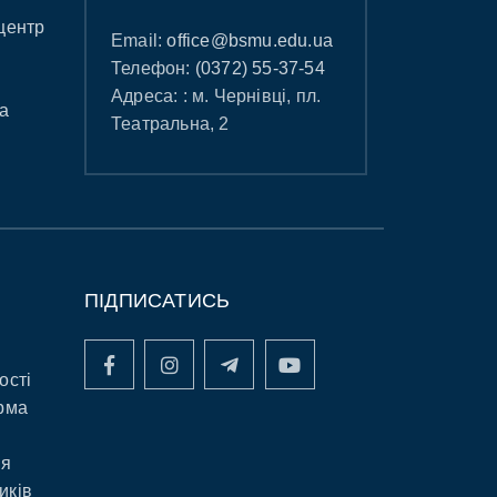
центр
Email:
office@bsmu.edu.ua
Телефон:
(0372) 55-37-54
Адреса: : м. Чернівці, пл.
а
Театральна, 2
ПІДПИСАТИСЬ
ості
рма
ня
иків