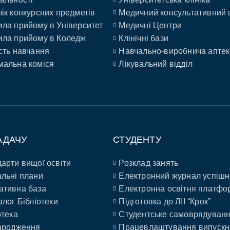
ік конкурсних предметів
Медичний консультативний 
ла прийому в Університет
Медичні Центри
ла прийому в Коледж
Клінічні бази
сть навчання
Навчально-виробнича аптек
альна коміся
Лікувальний відділ
АДАЧУ
СТУДЕНТУ
арти вищої освіти
Розклад занять
льні плани
Електронний журнал успішн
ативна база
Електронна освітня платфо
алог Бібліотеки
Підготовка до ЛІІ “Крок”
отека
Студентське самоврядуван
ародження
Працевлаштування випускн