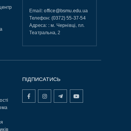
центр
Email:
office@bsmu.edu.ua
Телефон:
(0372) 55-37-54
Адреса: : м. Чернівці, пл.
а
Театральна, 2
ПІДПИСАТИСЬ
ості
рма
ня
иків