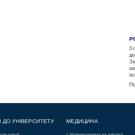
Р
3 
до
За
шв
ос
По
П ДО УНІВЕРСИТЕТУ
МЕДИЦИНА
альності
Університетська клініка