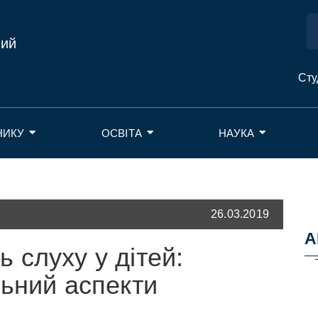
ний
Сту
НИКУ
ОСВІТА
НАУКА
26.03.2019
А
 слуху у дітей:
льний аспекти