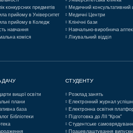
ік конкурсних предметів
Медичний консультативний 
ла прийому в Університет
Медичні Центри
ла прийому в Коледж
Клінічні бази
сть навчання
Навчально-виробнича аптек
альна коміся
Лікувальний відділ
АДАЧУ
СТУДЕНТУ
арти вищої освіти
Розклад занять
льні плани
Електронний журнал успішн
ативна база
Електронна освітня платфо
алог Бібліотеки
Підготовка до ЛІІ “Крок”
отека
Студентське самоврядуван
ародження
Працевлаштування випускн