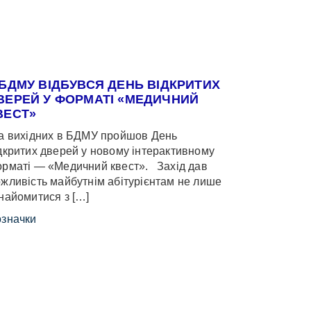
 БДМУ ВІДБУВСЯ ДЕНЬ ВІДКРИТИХ
ВЕРЕЙ У ФОРМАТІ «МЕДИЧНИЙ
ВЕСТ»
 вихідних в БДМУ пройшов День
дкритих дверей у новому інтерактивному
рматі — «Медичний квест». Захід дав
жливість майбутнім абітурієнтам не лише
найомитися з […]
значки