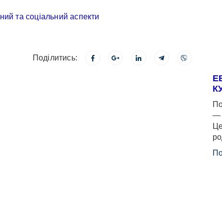
Поділитись:
Е
К
По
— 
Це
ро
По