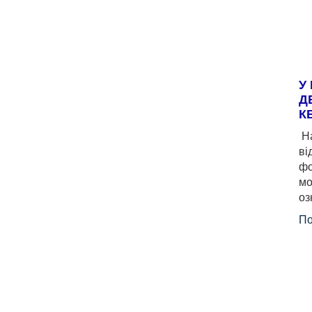
У
Д
К
На
ві
фо
мо
оз
По