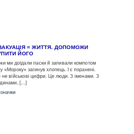
ВАКУАЦІЯ = ЖИТТЯ. ДОПОМОЖИ
УПИТИ ЙОГО
ки ми доїдали паски й запивали компотом
у «Мороку» загинув хлопець. І є поранені.
 не військові цифри. Це люди. З іменами. З
динами, […]
значки