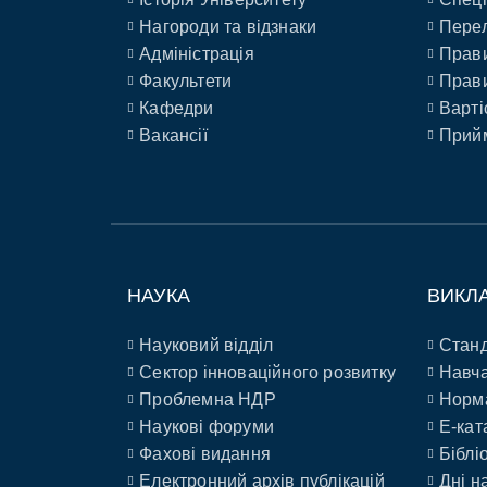
Нагороди та відзнаки
Перел
Адміністрація
Прави
Факультети
Прави
Кафедри
Варті
Вакансії
Прийм
НАУКА
ВИКЛ
Науковий відділ
Станд
Сектор інноваційного розвитку
Навча
Проблемна НДР
Норм
Наукові форуми
E-кат
Фахові видання
Біблі
Електронний архів публікацій
Дні н