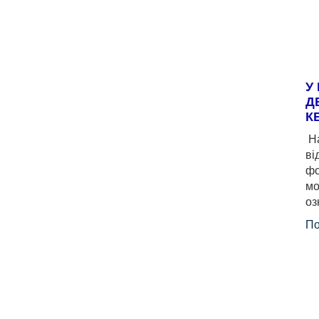
У
Д
К
На
ві
фо
мо
оз
По