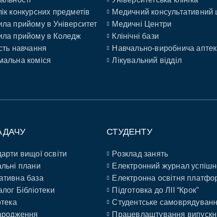
ік конкурсних предметів
Медичний консультативний 
ла прийому в Університет
Медичні Центри
ла прийому в Коледж
Клінічні бази
сть навчання
Навчально-виробнича аптек
альна коміся
Лікувальний відділ
АДАЧУ
СТУДЕНТУ
арти вищої освіти
Розклад занять
льні плани
Електронний журнал успішн
ативна база
Електронна освітня платфо
алог Бібліотеки
Підготовка до ЛІІ “Крок”
отека
Студентське самоврядуван
ародження
Працевлаштування випускн