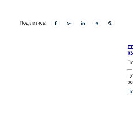
Поділитись:
Е
К
По
— 
Це
ро
По