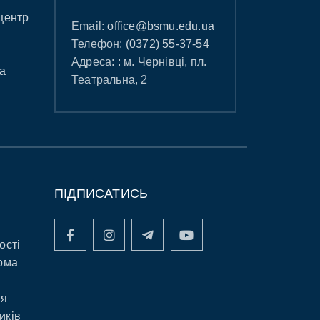
центр
Email:
office@bsmu.edu.ua
Телефон:
(0372) 55-37-54
Адреса: : м. Чернівці, пл.
а
Театральна, 2
ПІДПИСАТИСЬ
ості
рма
ня
иків