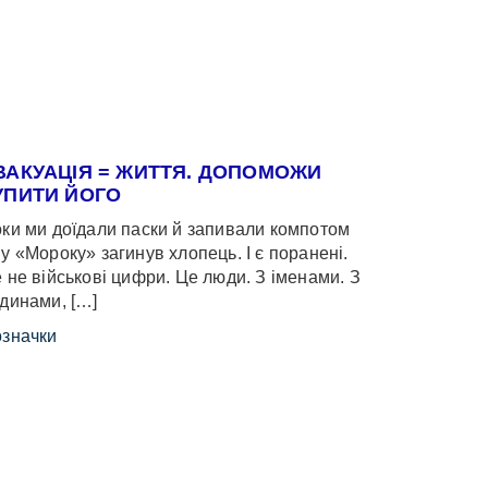
ВАКУАЦІЯ = ЖИТТЯ. ДОПОМОЖИ
УПИТИ ЙОГО
ки ми доїдали паски й запивали компотом
у «Мороку» загинув хлопець. І є поранені.
 не військові цифри. Це люди. З іменами. З
динами, […]
значки