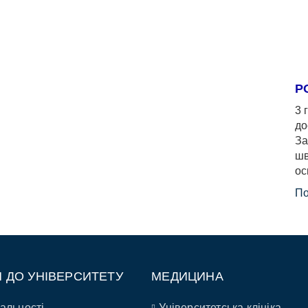
Р
3 
до
За
шв
ос
По
П ДО УНІВЕРСИТЕТУ
МЕДИЦИНА
альності
Університетська клініка