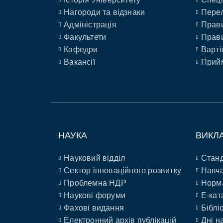
Нагороди та відзнаки
Перел
Адміністрація
Прави
Факультети
Прави
Кафедри
Варті
Вакансії
Прийм
НАУКА
ВИКЛ
Науковий відділ
Станд
Сектор інноваційного розвитку
Навча
Проблемна НДР
Норм
Наукові форуми
E-кат
Фахові видання
Біблі
Електронний архів публікацій
Дні н