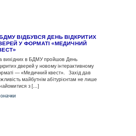
 БДМУ ВІДБУВСЯ ДЕНЬ ВІДКРИТИХ
ВЕРЕЙ У ФОРМАТІ «МЕДИЧНИЙ
ВЕСТ»
 вихідних в БДМУ пройшов День
дкритих дверей у новому інтерактивному
рматі — «Медичний квест». Захід дав
жливість майбутнім абітурієнтам не лише
найомитися з […]
значки