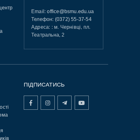
центр
Email:
office@bsmu.edu.ua
Телефон:
(0372) 55-37-54
Адреса: : м. Чернівці, пл.
а
Театральна, 2
ПІДПИСАТИСЬ
ості
рма
ня
иків