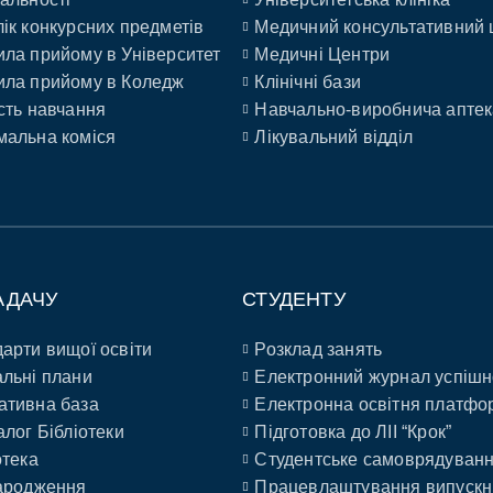
ік конкурсних предметів
Медичний консультативний 
ла прийому в Університет
Медичні Центри
ла прийому в Коледж
Клінічні бази
сть навчання
Навчально-виробнича аптек
альна коміся
Лікувальний відділ
АДАЧУ
СТУДЕНТУ
арти вищої освіти
Розклад занять
льні плани
Електронний журнал успішн
ативна база
Електронна освітня платфо
алог Бібліотеки
Підготовка до ЛІІ “Крок”
отека
Студентське самоврядуван
ародження
Працевлаштування випускн