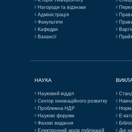
Нагороди та відзнаки
Перел
Адміністрація
Прави
Факультети
Прави
Кафедри
Варті
Вакансії
Прийм
НАУКА
ВИКЛ
Науковий відділ
Станд
Сектор інноваційного розвитку
Навча
Проблемна НДР
Норм
Наукові форуми
E-кат
Фахові видання
Біблі
Електронний архів публікацій
Дні н