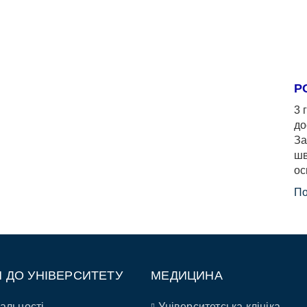
Р
3 
до
За
шв
ос
По
П ДО УНІВЕРСИТЕТУ
МЕДИЦИНА
альності
Університетська клініка