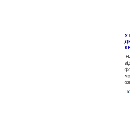
У
Д
К
На
ві
фо
мо
оз
По