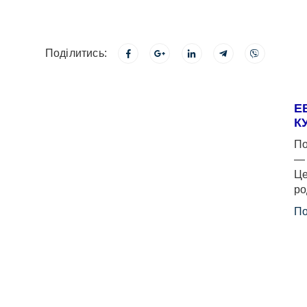
Поділитись:
Е
К
По
— 
Це
ро
По