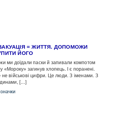
ВАКУАЦІЯ = ЖИТТЯ. ДОПОМОЖИ
УПИТИ ЙОГО
ки ми доїдали паски й запивали компотом
у «Мороку» загинув хлопець. І є поранені.
 не військові цифри. Це люди. З іменами. З
динами, […]
значки