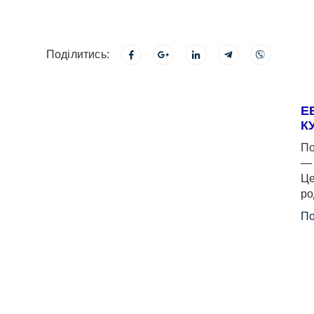
Поділитись:
Е
К
По
— 
Це
ро
По