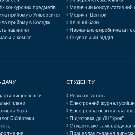
ік конкурсних предметів
Медичний консультативний 
ла прийому в Університет
Медичні Центри
ла прийому в Коледж
Клінічні бази
сть навчання
Навчально-виробнича аптек
альна коміся
Лікувальний відділ
АДАЧУ
СТУДЕНТУ
арти вищої освіти
Розклад занять
льні плани
Електронний журнал успішн
ативна база
Електронна освітня платфо
алог Бібліотеки
Підготовка до ЛІІ “Крок”
отека
Студентське самоврядуван
ародження
Працевлаштування випускн