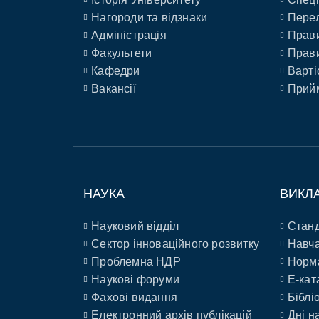
Нагороди та відзнаки
Перел
Адміністрація
Прави
Факультети
Прави
Кафедри
Варті
Вакансії
Прийм
НАУКА
ВИКЛ
Науковий відділ
Станд
Сектор інноваційного розвитку
Навча
Проблемна НДР
Норм
Наукові форуми
E-кат
Фахові видання
Біблі
Електронний архів публікацій
Дні н