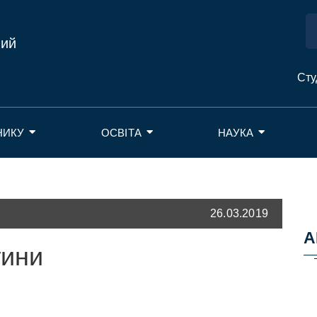
ний
Сту
НИКУ
ОСВІТА
НАУКА
26.03.2019
А
тини