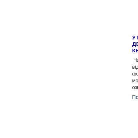
У
Д
К
На
ві
фо
мо
оз
По