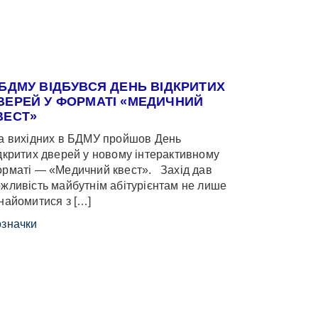
 БДМУ ВІДБУВСЯ ДЕНЬ ВІДКРИТИХ
ВЕРЕЙ У ФОРМАТІ «МЕДИЧНИЙ
ВЕСТ»
 вихідних в БДМУ пройшов День
дкритих дверей у новому інтерактивному
рматі — «Медичний квест». Захід дав
жливість майбутнім абітурієнтам не лише
найомитися з […]
значки