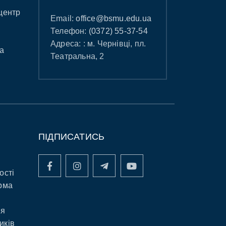
центр
Email:
office@bsmu.edu.ua
Телефон:
(0372) 55-37-54
Адреса: : м. Чернівці, пл.
а
Театральна, 2
ПІДПИСАТИСЬ
ості
рма
ня
иків