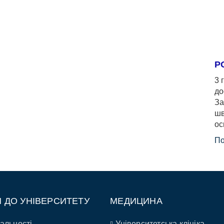
Р
3 
до
За
шв
ос
По
П ДО УНІВЕРСИТЕТУ
МЕДИЦИНА
альності
Університетська клініка