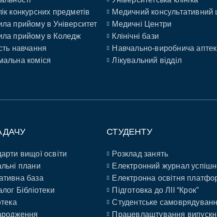
ік конкурсних предметів
Медичний консультативний 
ла прийому в Університет
Медичні Центри
ла прийому в Коледж
Клінічні бази
сть навчання
Навчально-виробнича аптек
альна коміся
Лікувальний відділ
АДАЧУ
СТУДЕНТУ
арти вищої освіти
Розклад занять
льні плани
Електронний журнал успішн
ативна база
Електронна освітня платфо
алог Бібліотеки
Підготовка до ЛІІ “Крок”
отека
Студентське самоврядуван
ародження
Працевлаштування випускн