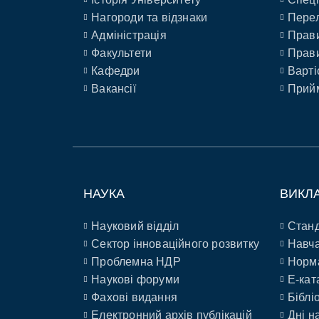
Нагороди та відзнаки
Перел
Адміністрація
Прави
Факультети
Прави
Кафедри
Варті
Вакансії
Прийм
НАУКА
ВИКЛ
Науковий відділ
Станд
Сектор інноваційного розвитку
Навча
Проблемна НДР
Норм
Наукові форуми
E-кат
Фахові видання
Біблі
Електронний архів публікацій
Дні н