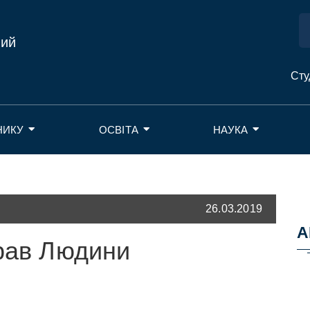
ний
Сту
НИКУ
ОСВІТА
НАУКА
26.03.2019
А
прав Людини