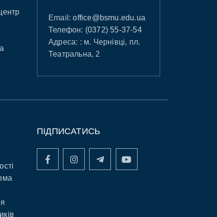
центр
Email:
office@bsmu.edu.ua
Телефон:
(0372) 55-37-54
Адреса: : м. Чернівці, пл.
а
Театральна, 2
ПІДПИСАТИСЬ
ості
рма
ня
иків