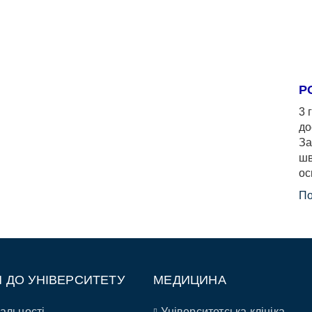
Р
3 
до
За
шв
ос
По
П ДО УНІВЕРСИТЕТУ
МЕДИЦИНА
альності
Університетська клініка