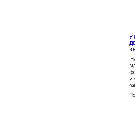
У
Д
К
На
ві
фо
мо
оз
По