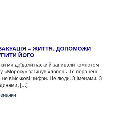
ВАКУАЦІЯ = ЖИТТЯ. ДОПОМОЖИ
УПИТИ ЙОГО
ки ми доїдали паски й запивали компотом
у «Мороку» загинув хлопець. І є поранені.
 не військові цифри. Це люди. З іменами. З
динами, […]
значки