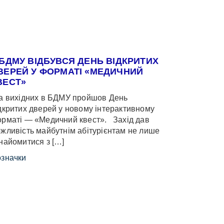
 БДМУ ВІДБУВСЯ ДЕНЬ ВІДКРИТИХ
ВЕРЕЙ У ФОРМАТІ «МЕДИЧНИЙ
ВЕСТ»
 вихідних в БДМУ пройшов День
дкритих дверей у новому інтерактивному
рматі — «Медичний квест». Захід дав
жливість майбутнім абітурієнтам не лише
найомитися з […]
значки