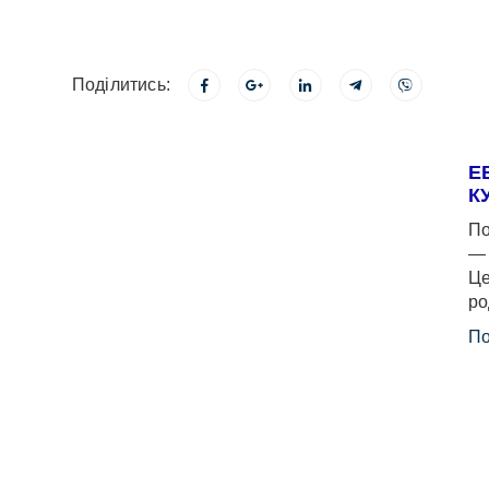
Поділитись:
Е
К
По
— 
Це
ро
По