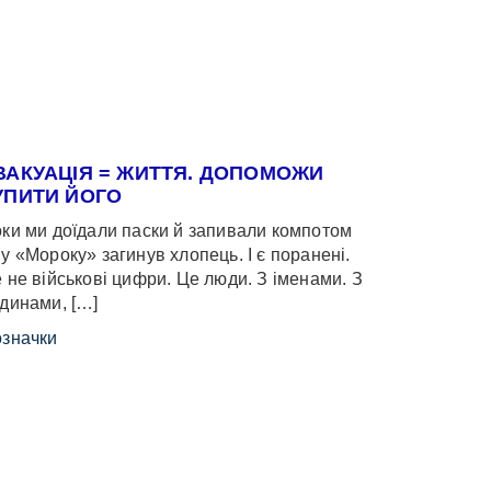
ВАКУАЦІЯ = ЖИТТЯ. ДОПОМОЖИ
УПИТИ ЙОГО
ки ми доїдали паски й запивали компотом
у «Мороку» загинув хлопець. І є поранені.
 не військові цифри. Це люди. З іменами. З
динами, […]
значки