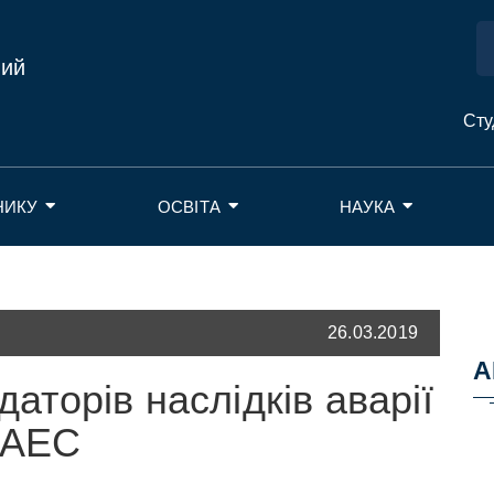
ний
Сту
НИКУ
ОСВІТА
НАУКА
26.03.2019
А
даторів наслідків аварії
 АЕС