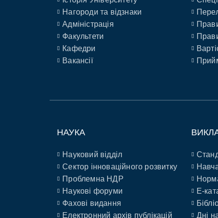
Нагороди та відзнаки
Перел
Адміністрація
Прави
Факультети
Прави
Кафедри
Варті
Вакансії
Прийм
НАУКА
ВИКЛ
Науковий відділ
Станд
Сектор інноваційного розвитку
Навча
Проблемна НДР
Норм
Наукові форуми
E-кат
Фахові видання
Біблі
Електронний архів публікацій
Дні н