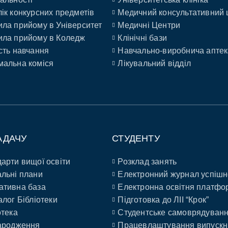
ік конкурсних предметів
Медичний консультативний 
ла прийому в Університет
Медичні Центри
ла прийому в Коледж
Клінічні бази
сть навчання
Навчально-виробнича аптек
альна коміся
Лікувальний відділ
АДАЧУ
СТУДЕНТУ
арти вищої освіти
Розклад занять
льні плани
Електронний журнал успішн
ативна база
Електронна освітня платфо
алог Бібліотеки
Підготовка до ЛІІ “Крок”
отека
Студентське самоврядуван
ародження
Працевлаштування випускн