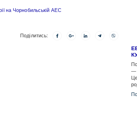
Поділитись:
Е
К
По
— 
Це
ро
По