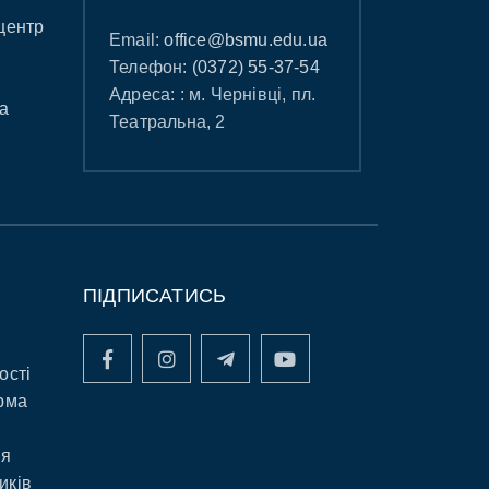
центр
Email:
office@bsmu.edu.ua
Телефон:
(0372) 55-37-54
Адреса: : м. Чернівці, пл.
а
Театральна, 2
ПІДПИСАТИСЬ
ості
рма
ня
иків