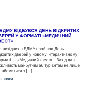
 БДМУ ВІДБУВСЯ ДЕНЬ ВІДКРИТИХ
ВЕРЕЙ У ФОРМАТІ «МЕДИЧНИЙ
ВЕСТ»
 вихідних в БДМУ пройшов День
дкритих дверей у новому інтерактивному
рматі — «Медичний квест». Захід дав
жливість майбутнім абітурієнтам не лише
найомитися з […]
значки