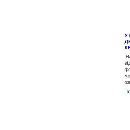
У
Д
К
На
ві
фо
мо
оз
По