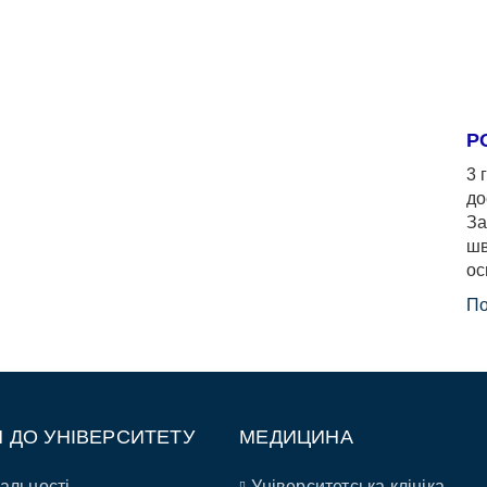
Р
3 
до
За
шв
ос
По
П ДО УНІВЕРСИТЕТУ
МЕДИЦИНА
альності
Університетська клініка