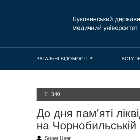
Буковинський держав
медичний університет
ЗАГАЛЬНІ ВІДОМОСТІ
ВСТУП
340
До дня пам’яті лікві
на Чорнобильській
Super User