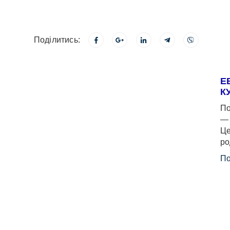
Поділитись:
Е
К
По
— 
Це
ро
По