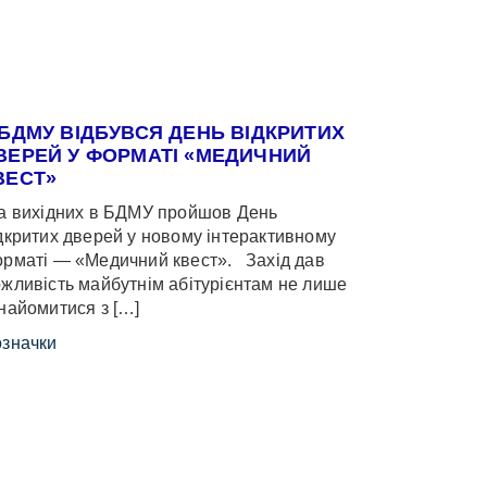
 БДМУ ВІДБУВСЯ ДЕНЬ ВІДКРИТИХ
ВЕРЕЙ У ФОРМАТІ «МЕДИЧНИЙ
ВЕСТ»
 вихідних в БДМУ пройшов День
дкритих дверей у новому інтерактивному
рматі — «Медичний квест». Захід дав
жливість майбутнім абітурієнтам не лише
найомитися з […]
значки