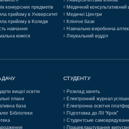
ік конкурсних предметів
Медичний консультативний 
ла прийому в Університет
Медичні Центри
ла прийому в Коледж
Клінічні бази
сть навчання
Навчально-виробнича аптек
альна коміся
Лікувальний відділ
АДАЧУ
СТУДЕНТУ
арти вищої освіти
Розклад занять
льні плани
Електронний журнал успішн
ативна база
Електронна освітня платфо
алог Бібліотеки
Підготовка до ЛІІ “Крок”
отека
Студентське самоврядуван
ародження
Працевлаштування випускн