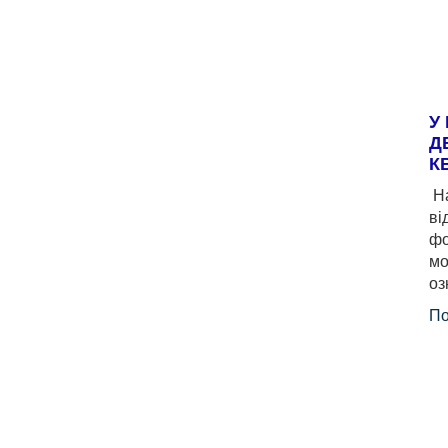
У
Д
К
На
ві
фо
мо
оз
По