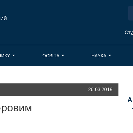
ний
Сту
НИКУ
ОСВІТА
НАУКА
26.03.2019
А
оровим