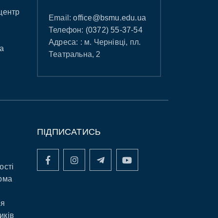
центр
Email:
office@bsmu.edu.ua
Телефон:
(0372) 55-37-54
Адреса: : м. Чернівці, пл.
а
Театральна, 2
ПІДПИСАТИСЬ
ості
рма
ня
иків