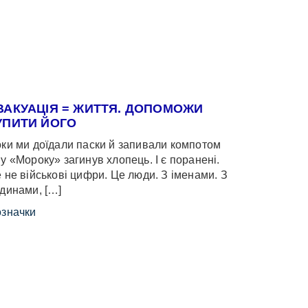
ВАКУАЦІЯ = ЖИТТЯ. ДОПОМОЖИ
УПИТИ ЙОГО
ки ми доїдали паски й запивали компотом
у «Мороку» загинув хлопець. І є поранені.
 не військові цифри. Це люди. З іменами. З
динами, […]
значки