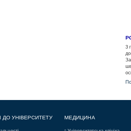
Р
3 
до
За
шв
ос
По
П ДО УНІВЕРСИТЕТУ
МЕДИЦИНА
альності
Університетська клініка