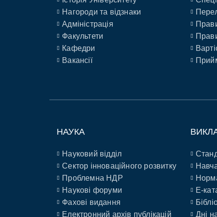
Нагороди та відзнаки
Перел
Адміністрація
Прави
Факультети
Прави
Кафедри
Варті
Вакансії
Прийм
НАУКА
ВИКЛ
Науковий відділ
Станд
Сектор інноваційного розвитку
Навча
Проблемна НДР
Норм
Наукові форуми
E-кат
Фахові видання
Біблі
Електронний архів публікацій
Дні н