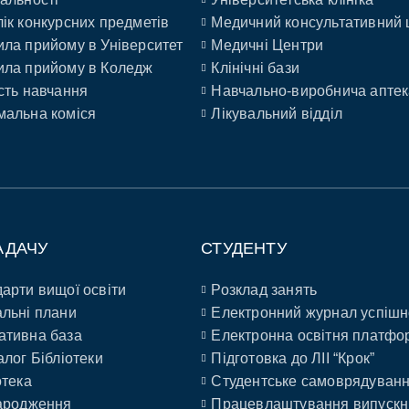
ік конкурсних предметів
Медичний консультативний 
ла прийому в Університет
Медичні Центри
ла прийому в Коледж
Клінічні бази
сть навчання
Навчально-виробнича аптек
альна коміся
Лікувальний відділ
АДАЧУ
СТУДЕНТУ
арти вищої освіти
Розклад занять
льні плани
Електронний журнал успішн
ативна база
Електронна освітня платфо
алог Бібліотеки
Підготовка до ЛІІ “Крок”
отека
Студентське самоврядуван
ародження
Працевлаштування випускн