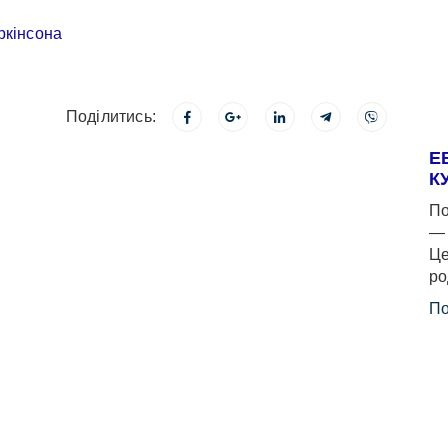
Поділитись:
Е
К
По
— 
Це
ро
По