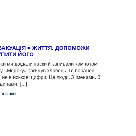
ВАКУАЦІЯ = ЖИТТЯ. ДОПОМОЖИ
УПИТИ ЙОГО
ки ми доїдали паски й запивали компотом
у «Мороку» загинув хлопець. І є поранені.
 не військові цифри. Це люди. З іменами. З
динами, […]
значки