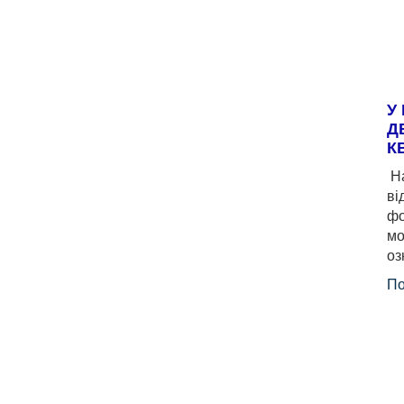
У
Д
К
На
ві
фо
мо
оз
По