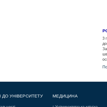
Р
3 
до
За
шв
ос
По
П ДО УНІВЕРСИТЕТУ
МЕДИЦИНА
альності
Університетська клініка