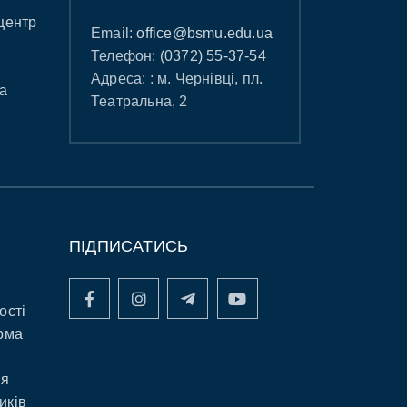
центр
Email:
office@bsmu.edu.ua
Телефон:
(0372) 55-37-54
Адреса: : м. Чернівці, пл.
а
Театральна, 2
ПІДПИСАТИСЬ
ості
рма
ня
иків