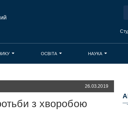
ний
Сту
НИКУ
ОСВІТА
НАУКА
26.03.2019
А
ротьби з хворобою