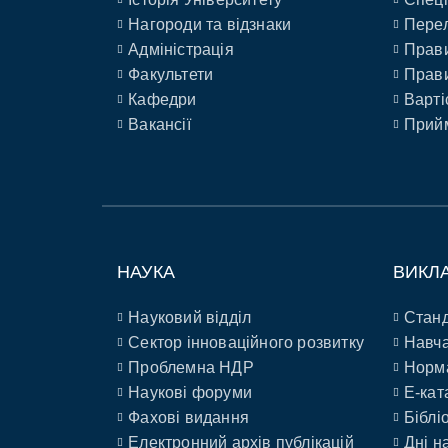
Нагороди та відзнаки
Перел
Адміністрація
Прави
Факультети
Прави
Кафедри
Варті
Вакансії
Прийм
НАУКА
ВИКЛ
Науковий відділ
Станд
Сектор інноваційного розвитку
Навча
Проблемна НДР
Норм
Наукові форуми
E-кат
Фахові видання
Біблі
Електронний архів публікацій
Дні н