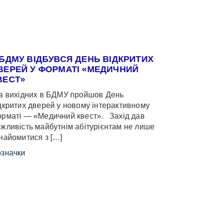
 БДМУ ВІДБУВСЯ ДЕНЬ ВІДКРИТИХ
ВЕРЕЙ У ФОРМАТІ «МЕДИЧНИЙ
ВЕСТ»
 вихідних в БДМУ пройшов День
дкритих дверей у новому інтерактивному
рматі — «Медичний квест». Захід дав
жливість майбутнім абітурієнтам не лише
найомитися з […]
значки