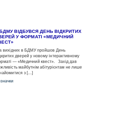
 БДМУ ВІДБУВСЯ ДЕНЬ ВІДКРИТИХ
ВЕРЕЙ У ФОРМАТІ «МЕДИЧНИЙ
ВЕСТ»
 вихідних в БДМУ пройшов День
дкритих дверей у новому інтерактивному
рматі — «Медичний квест». Захід дав
жливість майбутнім абітурієнтам не лише
найомитися з […]
значки