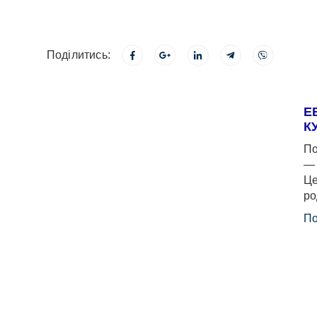
Поділитись:
Е
К
По
— 
Це
ро
По