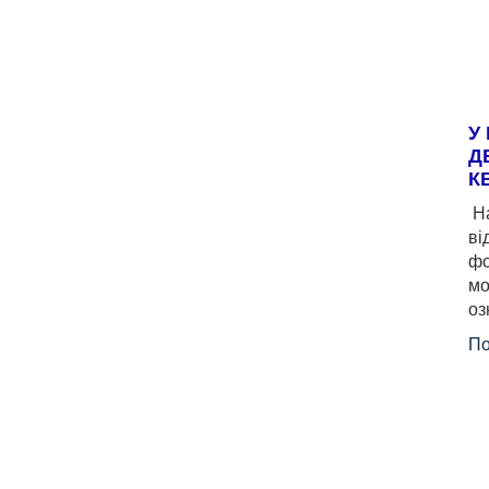
У
Д
К
На
ві
фо
мо
оз
По