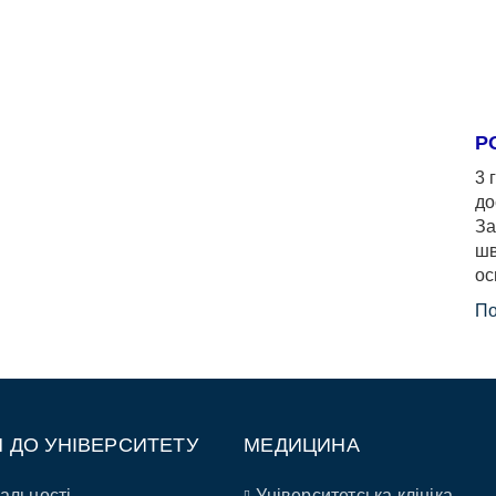
Р
3 
до
За
шв
ос
По
П ДО УНІВЕРСИТЕТУ
МЕДИЦИНА
альності
Університетська клініка