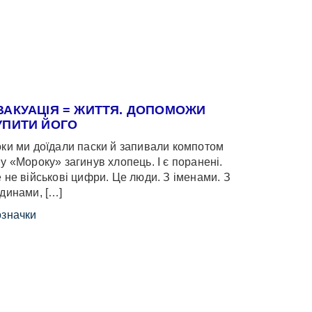
ВАКУАЦІЯ = ЖИТТЯ. ДОПОМОЖИ
УПИТИ ЙОГО
ки ми доїдали паски й запивали компотом
у «Мороку» загинув хлопець. І є поранені.
 не військові цифри. Це люди. З іменами. З
динами, […]
значки