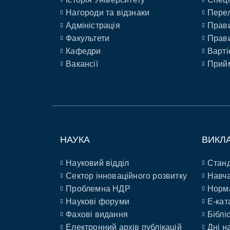
Нагороди та відзнаки
Перел
Адміністрація
Прави
Факультети
Прави
Кафедри
Варті
Вакансії
Прийм
НАУКА
ВИКЛ
Науковий відділ
Станд
Сектор інноваційного розвитку
Навча
Проблемна НДР
Норм
Наукові форуми
E-кат
Фахові видання
Біблі
Електронний архів публікацій
Дні н