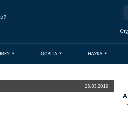
ний
Сту
НИКУ
ОСВІТА
НАУКА
26.03.2019
А