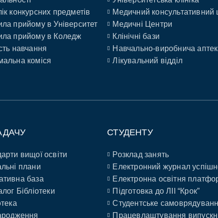
ік конкурсних предметів
Медичний консультативний 
ла прийому в Університет
Медичні Центри
ла прийому в Коледж
Клінічні бази
сть навчання
Навчально-виробнича аптек
альна коміся
Лікувальний відділ
АДАЧУ
СТУДЕНТУ
арти вищої освіти
Розклад занять
льні плани
Електронний журнал успішн
ативна база
Електронна освітня платфо
алог Бібліотеки
Підготовка до ЛІІ “Крок”
отека
Студентське самоврядуван
ародження
Працевлаштування випускн