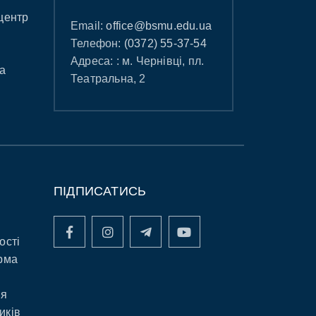
центр
Email:
office@bsmu.edu.ua
Телефон:
(0372) 55-37-54
Адреса: : м. Чернівці, пл.
а
Театральна, 2
ПІДПИСАТИСЬ
ості
рма
ня
иків