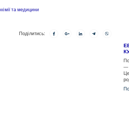
Поділитись:
Е
К
По
— 
Це
ро
По