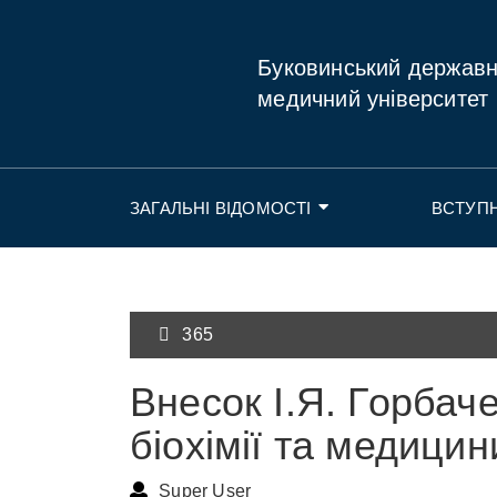
Буковинський держав
медичний університет
ЗАГАЛЬНІ ВІДОМОСТІ
ВСТУП
365
Внесок І.Я. Горбач
біохімії та медицин
Super User