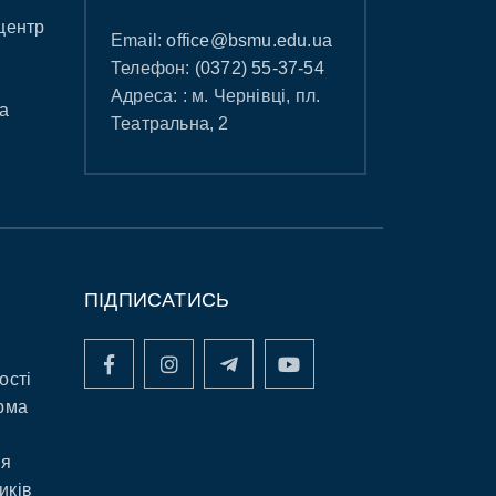
центр
Email:
office@bsmu.edu.ua
Телефон:
(0372) 55-37-54
Адреса: : м. Чернівці, пл.
а
Театральна, 2
ПІДПИСАТИСЬ
ості
рма
ня
иків