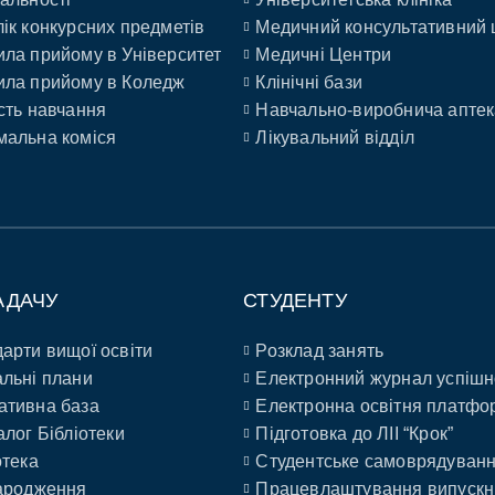
ік конкурсних предметів
Медичний консультативний 
ла прийому в Університет
Медичні Центри
ла прийому в Коледж
Клінічні бази
сть навчання
Навчально-виробнича аптек
альна коміся
Лікувальний відділ
АДАЧУ
СТУДЕНТУ
арти вищої освіти
Розклад занять
льні плани
Електронний журнал успішн
ативна база
Електронна освітня платфо
алог Бібліотеки
Підготовка до ЛІІ “Крок”
отека
Студентське самоврядуван
ародження
Працевлаштування випускн