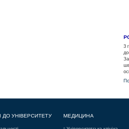
Р
3 
до
За
шв
ос
По
П ДО УНІВЕРСИТЕТУ
МЕДИЦИНА
альності
Університетська клініка