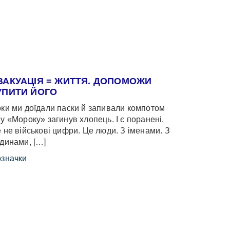
ВАКУАЦІЯ = ЖИТТЯ. ДОПОМОЖИ
УПИТИ ЙОГО
ки ми доїдали паски й запивали компотом
у «Мороку» загинув хлопець. І є поранені.
 не військові цифри. Це люди. З іменами. З
динами, […]
значки