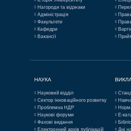
Нагороди та відзнаки
Перел
Адміністрація
Прави
Факультети
Прави
Кафедри
Варті
Вакансії
Прийм
НАУКА
ВИКЛ
Науковий відділ
Станд
Сектор інноваційного розвитку
Навча
Проблемна НДР
Норм
Наукові форуми
E-кат
Фахові видання
Біблі
Електронний архів публікацій
Дні н