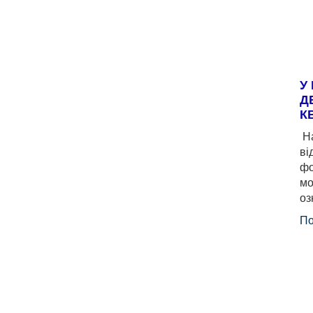
У
Д
К
На
ві
фо
мо
оз
По