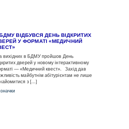
 БДМУ ВІДБУВСЯ ДЕНЬ ВІДКРИТИХ
ВЕРЕЙ У ФОРМАТІ «МЕДИЧНИЙ
ВЕСТ»
 вихідних в БДМУ пройшов День
дкритих дверей у новому інтерактивному
рматі — «Медичний квест». Захід дав
жливість майбутнім абітурієнтам не лише
найомитися з […]
значки