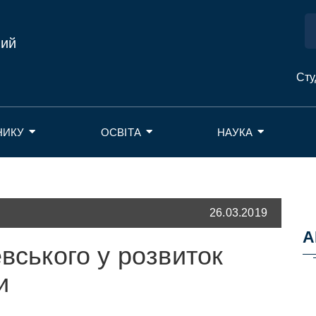
ний
Сту
НИКУ
ОСВІТА
НАУКА
26.03.2019
А
евського у розвиток
и