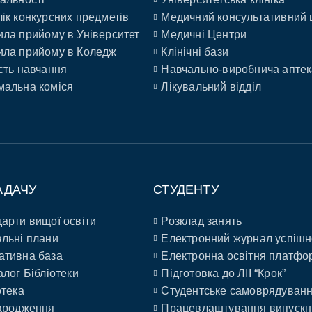
ік конкурсних предметів
Медичний консультативний 
ла прийому в Університет
Медичні Центри
ла прийому в Коледж
Клінічні бази
сть навчання
Навчально-виробнича аптек
альна коміся
Лікувальний відділ
АДАЧУ
СТУДЕНТУ
арти вищої освіти
Розклад занять
льні плани
Електронний журнал успішн
ативна база
Електронна освітня платфо
алог Бібліотеки
Підготовка до ЛІІ “Крок”
отека
Студентське самоврядуван
ародження
Працевлаштування випускн