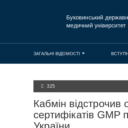
Буковинський держав
медичний університет
ЗАГАЛЬНІ ВІДОМОСТІ
ВСТУП
325
Кабмін відстрочив 
сертифікатів GMP пі
України