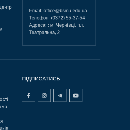
центр
Email:
office@bsmu.edu.ua
Телефон:
(0372) 55-37-54
Адреса: : м. Чернівці, пл.
а
Театральна, 2
ПІДПИСАТИСЬ
ості
рма
ня
иків