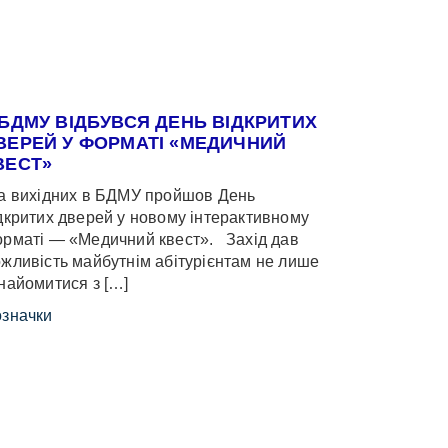
 БДМУ ВІДБУВСЯ ДЕНЬ ВІДКРИТИХ
ВЕРЕЙ У ФОРМАТІ «МЕДИЧНИЙ
ВЕСТ»
 вихідних в БДМУ пройшов День
дкритих дверей у новому інтерактивному
рматі — «Медичний квест». Захід дав
жливість майбутнім абітурієнтам не лише
найомитися з […]
значки