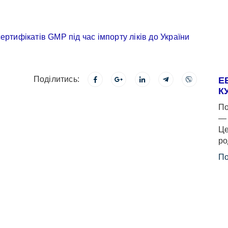
Поділитись:
Е
К
По
— 
Це
ро
По