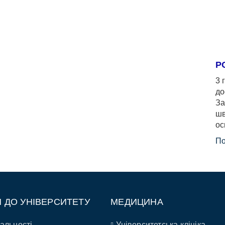
Р
3 
до
За
шв
ос
По
П ДО УНІВЕРСИТЕТУ
МЕДИЦИНА
альності
Університетська клініка