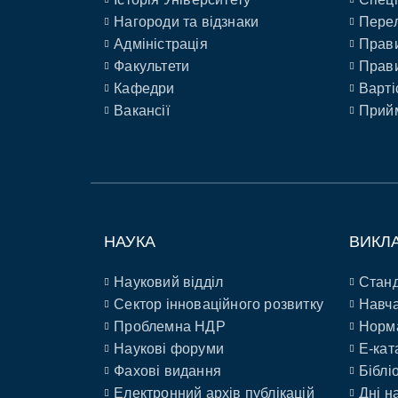
Нагороди та відзнаки
Перел
Адміністрація
Прави
Факультети
Прави
Кафедри
Варті
Вакансії
Прийм
НАУКА
ВИКЛ
Науковий відділ
Станд
Сектор інноваційного розвитку
Навча
Проблемна НДР
Норм
Наукові форуми
E-кат
Фахові видання
Біблі
Електронний архів публікацій
Дні н