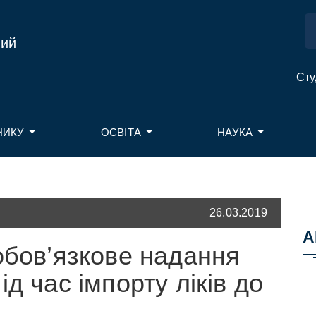
ний
Сту
НИКУ
ОСВІТА
НАУКА
26.03.2019
А
обов’язкове надання
д час імпорту ліків до