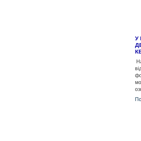
У
Д
К
На
ві
фо
мо
оз
По