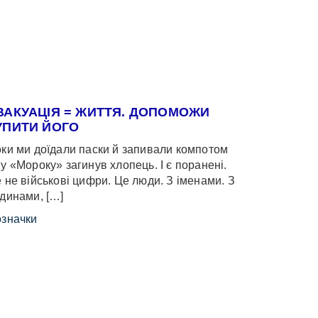
ВАКУАЦІЯ = ЖИТТЯ. ДОПОМОЖИ
УПИТИ ЙОГО
ки ми доїдали паски й запивали компотом
у «Мороку» загинув хлопець. І є поранені.
 не військові цифри. Це люди. З іменами. З
динами, […]
значки