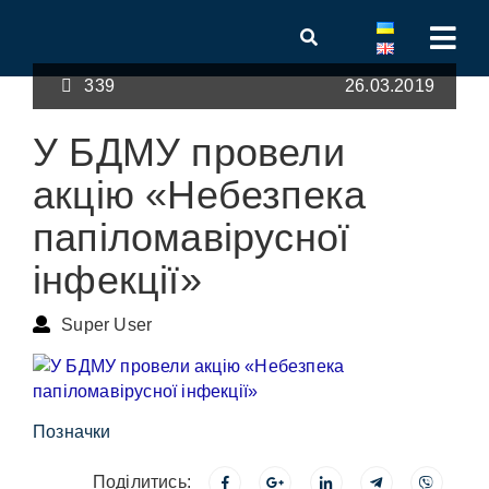
339
26.03.2019
У БДМУ провели
акцію «Небезпека
папіломавірусної
інфекції»
Super User
Позначки
Поділитись: