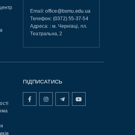
центр
Email:
office@bsmu.edu.ua
Телефон:
(0372) 55-37-54
Адреса: : м. Чернівці, пл.
а
Театральна, 2
ПІДПИСАТИСЬ
ості
рма
ня
иків