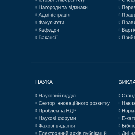
Нагороди та відзнаки
Перел
Адміністрація
Прави
Факультети
Прави
Кафедри
Варті
Вакансії
Прийм
НАУКА
ВИКЛ
Науковий відділ
Станд
Сектор інноваційного розвитку
Навча
Проблемна НДР
Норм
Наукові форуми
E-кат
Фахові видання
Біблі
Електронний архів публікацій
Дні н