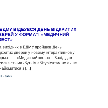
 БДМУ ВІДБУВСЯ ДЕНЬ ВІДКРИТИХ
ВЕРЕЙ У ФОРМАТІ «МЕДИЧНИЙ
ВЕСТ»
 вихідних в БДМУ пройшов День
дкритих дверей у новому інтерактивному
рматі — «Медичний квест». Захід дав
жливість майбутнім абітурієнтам не лише
найомитися з […]
значки