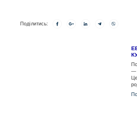
Поділитись:
Е
К
По
— 
Це
ро
По