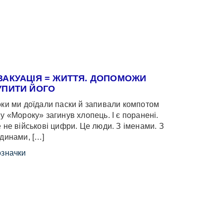
ВАКУАЦІЯ = ЖИТТЯ. ДОПОМОЖИ
УПИТИ ЙОГО
ки ми доїдали паски й запивали компотом
у «Мороку» загинув хлопець. І є поранені.
 не військові цифри. Це люди. З іменами. З
динами, […]
значки