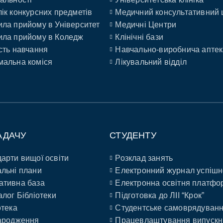
ік конкурсних предметів
Медичний консультативний 
ла прийому в Університет
Медичні Центри
ла прийому в Коледж
Клінічні бази
сть навчання
Навчально-виробнича аптек
альна коміся
Лікувальний відділ
АДАЧУ
СТУДЕНТУ
арти вищої освіти
Розклад занять
льні плани
Електронний журнал успішн
ативна база
Електронна освітня платфо
алог Бібліотеки
Підготовка до ЛІІ “Крок”
отека
Студентське самоврядуван
ародження
Працевлаштування випускн