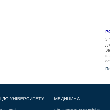
Р
3 
до
За
шв
ос
По
П ДО УНІВЕРСИТЕТУ
МЕДИЦИНА
альності
Університетська клініка