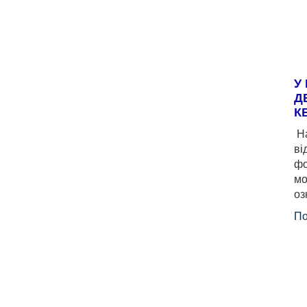
У
Д
К
На
ві
фо
мо
оз
По