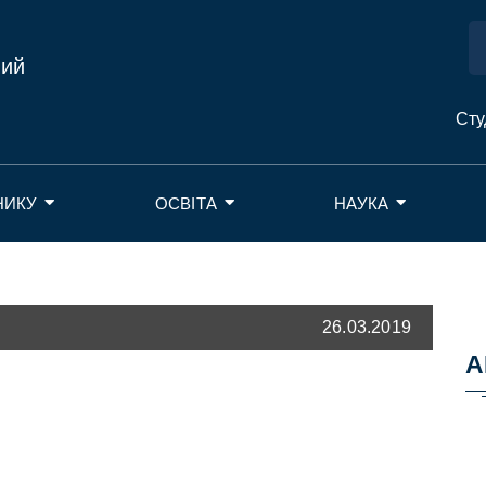
ний
Сту
НИКУ
ОСВІТА
НАУКА
26.03.2019
А