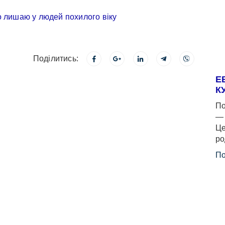
Поділитись:
Е
К
По
— 
Це
ро
По