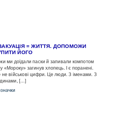
ВАКУАЦІЯ = ЖИТТЯ. ДОПОМОЖИ
УПИТИ ЙОГО
ки ми доїдали паски й запивали компотом
у «Мороку» загинув хлопець. І є поранені.
 не військові цифри. Це люди. З іменами. З
динами, […]
значки