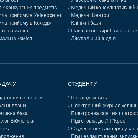
ік конкурсних предметів
Медичний консультативний 
ла прийому в Університет
Медичні Центри
ла прийому в Коледж
Клінічні бази
сть навчання
Навчально-виробнича аптек
альна коміся
Лікувальний відділ
АДАЧУ
СТУДЕНТУ
арти вищої освіти
Розклад занять
льні плани
Електронний журнал успішн
ативна база
Електронна освітня платфо
алог Бібліотеки
Підготовка до ЛІІ “Крок”
отека
Студентське самоврядуван
ародження
Працевлаштування випускн