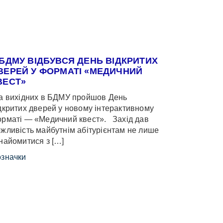
 БДМУ ВІДБУВСЯ ДЕНЬ ВІДКРИТИХ
ВЕРЕЙ У ФОРМАТІ «МЕДИЧНИЙ
ВЕСТ»
 вихідних в БДМУ пройшов День
дкритих дверей у новому інтерактивному
рматі — «Медичний квест». Захід дав
жливість майбутнім абітурієнтам не лише
найомитися з […]
значки