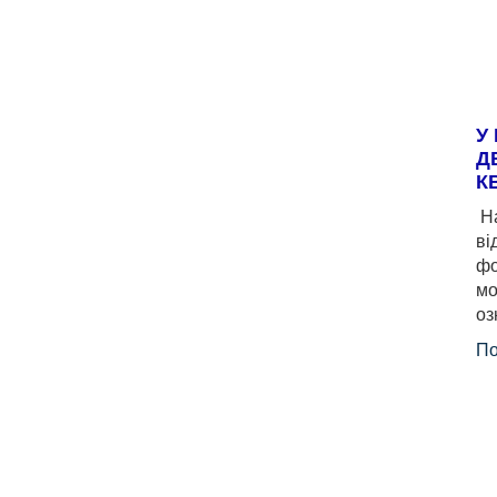
У
Д
К
На
ві
фо
мо
оз
По