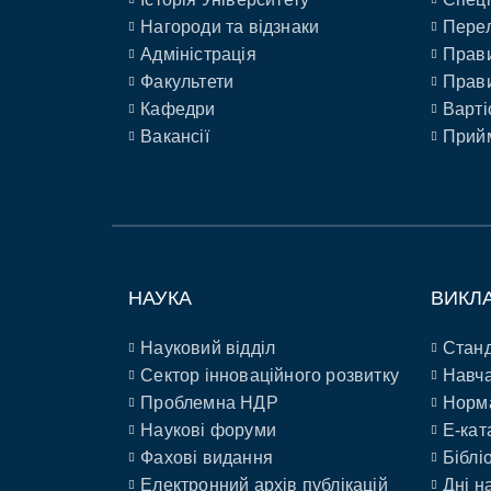
Нагороди та відзнаки
Перел
Адміністрація
Прави
Факультети
Прави
Кафедри
Варті
Вакансії
Прийм
НАУКА
ВИКЛ
Науковий відділ
Станд
Сектор інноваційного розвитку
Навча
Проблемна НДР
Норм
Наукові форуми
E-кат
Фахові видання
Біблі
Електронний архів публікацій
Дні н