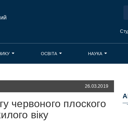
ний
Сту
НИКУ
ОСВІТА
НАУКА
26.03.2019
А
гу червоного плоского
илого віку