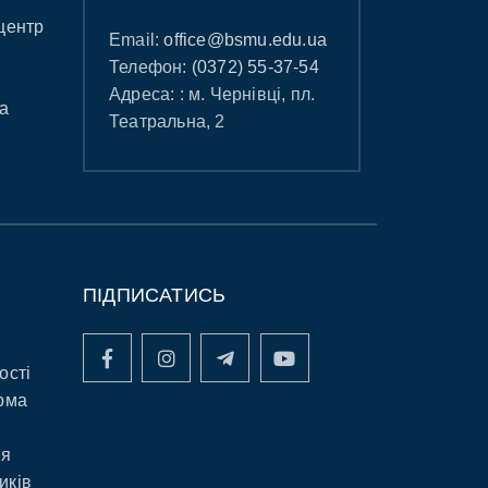
центр
Email:
office@bsmu.edu.ua
Телефон:
(0372) 55-37-54
Адреса: : м. Чернівці, пл.
а
Театральна, 2
ПІДПИСАТИСЬ
ості
рма
ня
иків