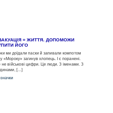
ВАКУАЦІЯ = ЖИТТЯ. ДОПОМОЖИ
УПИТИ ЙОГО
ки ми доїдали паски й запивали компотом
у «Мороку» загинув хлопець. І є поранені.
 не військові цифри. Це люди. З іменами. З
динами, […]
значки