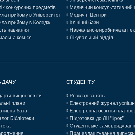
ік конкурсних предметів
Медичний консультативний 
ла прийому в Університет
Медичні Центри
ла прийому в Коледж
Клінічні бази
сть навчання
Навчально-виробнича аптек
альна коміся
Лікувальний відділ
АДАЧУ
СТУДЕНТУ
арти вищої освіти
Розклад занять
льні плани
Електронний журнал успішн
ативна база
Електронна освітня платфо
алог Бібліотеки
Підготовка до ЛІІ “Крок”
отека
Студентське самоврядуван
ародження
Працевлаштування випускн