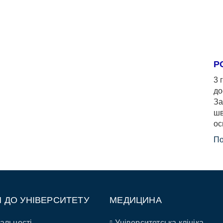
Р
3 
до
За
шв
ос
По
П ДО УНІВЕРСИТЕТУ
МЕДИЦИНА
альності
Університетська клініка