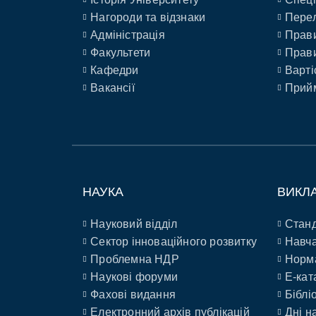
Нагороди та відзнаки
Перел
Адміністрація
Прави
Факультети
Прави
Кафедри
Варті
Вакансії
Прийм
НАУКА
ВИКЛ
Науковий відділ
Станд
Сектор інноваційного розвитку
Навча
Проблемна НДР
Норм
Наукові форуми
E-кат
Фахові видання
Біблі
Електронний архів публікацій
Дні н