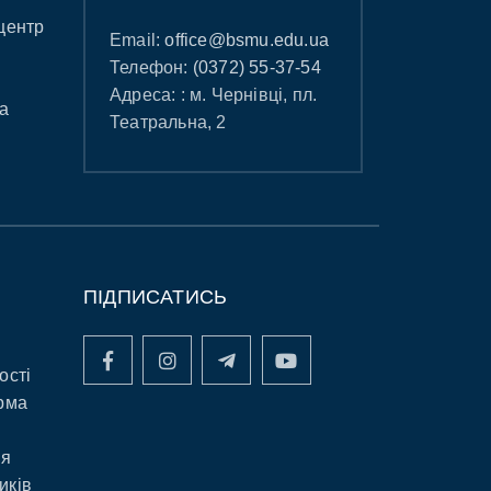
центр
Email:
office@bsmu.edu.ua
Телефон:
(0372) 55-37-54
Адреса: : м. Чернівці, пл.
а
Театральна, 2
ПІДПИСАТИСЬ
ості
рма
ня
иків