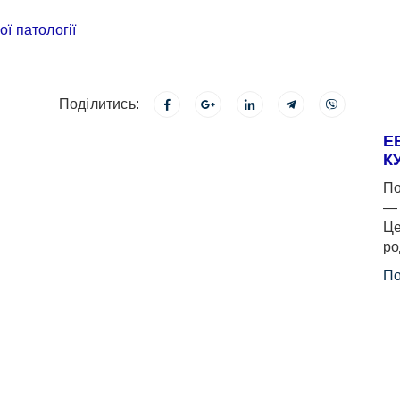
Поділитись:
Е
К
По
— 
Це
ро
По