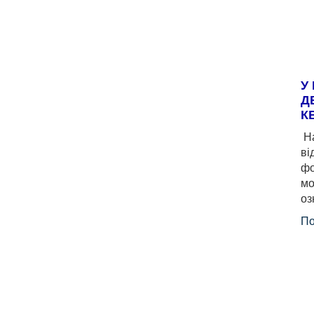
У
Д
К
На
ві
фо
мо
оз
По