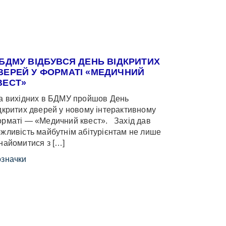
 БДМУ ВІДБУВСЯ ДЕНЬ ВІДКРИТИХ
ВЕРЕЙ У ФОРМАТІ «МЕДИЧНИЙ
ВЕСТ»
 вихідних в БДМУ пройшов День
дкритих дверей у новому інтерактивному
рматі — «Медичний квест». Захід дав
жливість майбутнім абітурієнтам не лише
найомитися з […]
значки