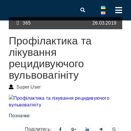
365
26.03.2019
Профілактика та
лікування
рецидивуючого
вульвовагініту
Super User
Позначки
Поділитись: