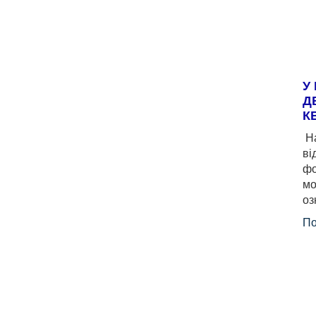
У
Д
К
На
ві
фо
мо
оз
По