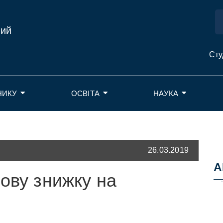
ний
Сту
НИКУ
ОСВІТА
НАУКА
26.03.2019
А
ову знижку на