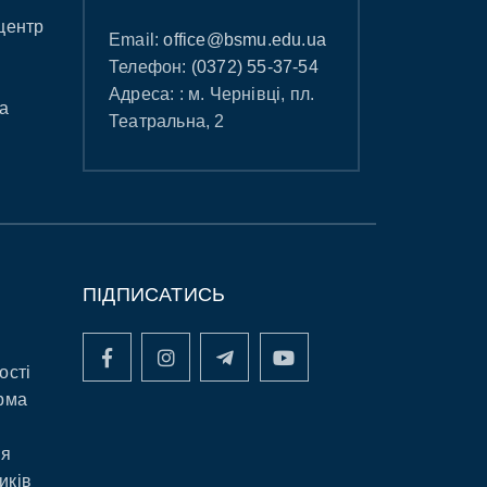
центр
Email:
office@bsmu.edu.ua
Телефон:
(0372) 55-37-54
Адреса: : м. Чернівці, пл.
а
Театральна, 2
ПІДПИСАТИСЬ
ості
рма
ня
иків