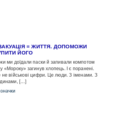
ВАКУАЦІЯ = ЖИТТЯ. ДОПОМОЖИ
УПИТИ ЙОГО
ки ми доїдали паски й запивали компотом
у «Мороку» загинув хлопець. І є поранені.
 не військові цифри. Це люди. З іменами. З
динами, […]
значки