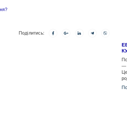
Поділитись:
Е
К
По
— 
Це
ро
По