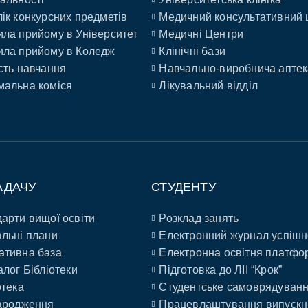
ік конкурсних предметів
Медичний консультативний 
ла прийому в Університет
Медичні Центри
ла прийому в Коледж
Клінічні бази
сть навчання
Навчально-виробнича аптек
альна коміся
Лікувальний відділ
АДАЧУ
СТУДЕНТУ
арти вищої освіти
Розклад занять
льні плани
Електронний журнал успішн
ативна база
Електронна освітня платфо
алог Бібліотеки
Підготовка до ЛІІ “Крок”
отека
Студентське самоврядуван
ародження
Працевлаштування випускн