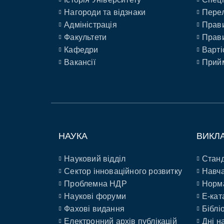
Нагороди та відзнаки
Перел
Адміністрація
Прави
Факультети
Прави
Кафедри
Варті
Вакансії
Прийм
НАУКА
ВИКЛ
Науковий відділ
Станд
Сектор інноваційного розвитку
Навча
Проблемна НДР
Норм
Наукові форуми
E-кат
Фахові видання
Біблі
Електронний архів публікацій
Дні н