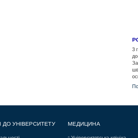
Р
3 
до
За
шв
ос
По
П ДО УНІВЕРСИТЕТУ
МЕДИЦИНА
альності
Університетська клініка