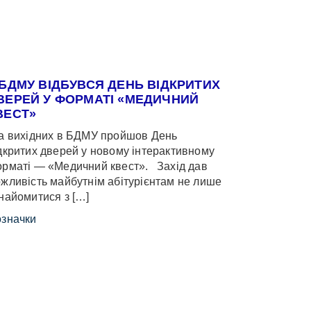
 БДМУ ВІДБУВСЯ ДЕНЬ ВІДКРИТИХ
ВЕРЕЙ У ФОРМАТІ «МЕДИЧНИЙ
ВЕСТ»
 вихідних в БДМУ пройшов День
дкритих дверей у новому інтерактивному
рматі — «Медичний квест». Захід дав
жливість майбутнім абітурієнтам не лише
найомитися з […]
значки