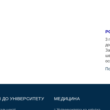
Р
3 
до
За
шв
ос
По
П ДО УНІВЕРСИТЕТУ
МЕДИЦИНА
альності
Університетська клініка