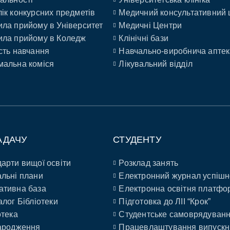
ік конкурсних предметів
Медичний консультативний 
ла прийому в Університет
Медичні Центри
ла прийому в Коледж
Клінічні бази
сть навчання
Навчально-виробнича аптек
альна коміся
Лікувальний відділ
АДАЧУ
СТУДЕНТУ
арти вищої освіти
Розклад занять
льні плани
Електронний журнал успішн
ативна база
Електронна освітня платфо
алог Бібліотеки
Підготовка до ЛІІ “Крок”
отека
Студентське самоврядуван
ародження
Працевлаштування випускн