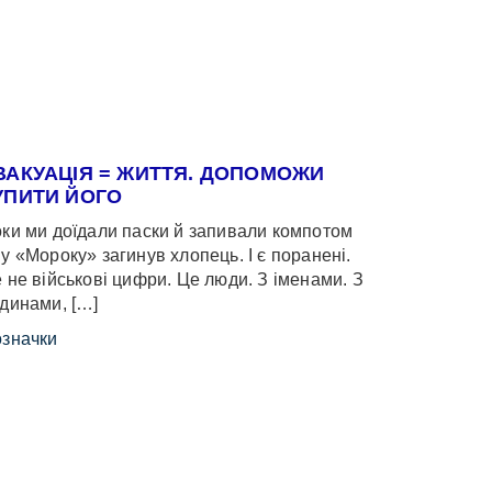
ВАКУАЦІЯ = ЖИТТЯ. ДОПОМОЖИ
УПИТИ ЙОГО
ки ми доїдали паски й запивали компотом
у «Мороку» загинув хлопець. І є поранені.
 не військові цифри. Це люди. З іменами. З
динами, […]
значки