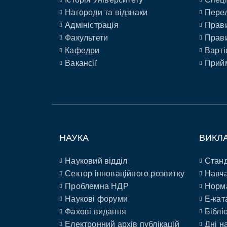
Нагороди та відзнаки
Перел
Адміністрація
Прави
Факультети
Прави
Кафедри
Варті
Вакансії
Прийм
НАУКА
ВИКЛ
Науковий відділ
Станд
Сектор інноваційного розвитку
Навча
Проблемна НДР
Норм
Наукові форуми
E-кат
Фахові видання
Біблі
Електронний архів публікацій
Дні н