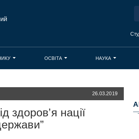
ний
Сту
НИКУ
ОСВІТА
НАУКА
26.03.2019
А
д здоров’я нації
держави”