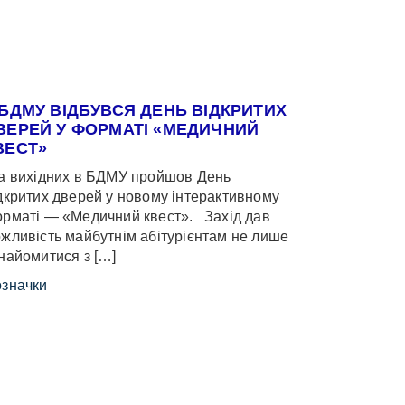
 БДМУ ВІДБУВСЯ ДЕНЬ ВІДКРИТИХ
ВЕРЕЙ У ФОРМАТІ «МЕДИЧНИЙ
ВЕСТ»
 вихідних в БДМУ пройшов День
дкритих дверей у новому інтерактивному
рматі — «Медичний квест». Захід дав
жливість майбутнім абітурієнтам не лише
найомитися з […]
значки