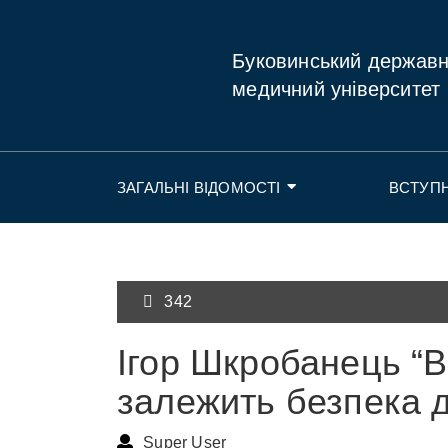
Буковинський держав
медичний університет
ЗАГАЛЬНІ ВІДОМОСТІ
ВСТУП
342
Ігор Шкробанець “Ві
залежить безпека 
Super User