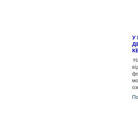
У
Д
К
На
ві
фо
мо
оз
По