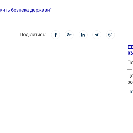
Поділитись:
Е
К
По
— 
Це
ро
По