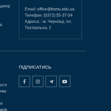
центр
Email:
office@bsmu.edu.ua
Телефон:
(0372) 55-37-54
Адреса: : м. Чернівці, пл.
а
Театральна, 2
ПІДПИСАТИСЬ
ості
рма
ня
иків