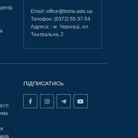
центр
Email:
office@bsmu.edu.ua
Телефон:
(0372) 55-37-54
Адреса: : м. Чернівці, пл.
а
Театральна, 2
ПІДПИСАТИСЬ
ості
рма
ня
иків