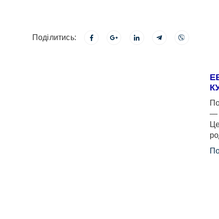
Поділитись:
Е
К
По
— 
Це
ро
По