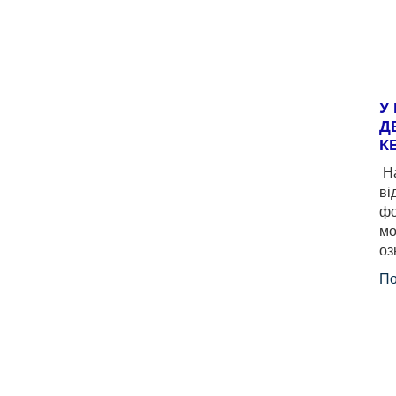
У
Д
К
На
ві
фо
мо
оз
По