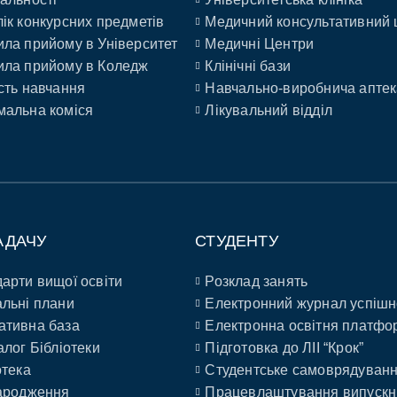
ік конкурсних предметів
Медичний консультативний 
ла прийому в Університет
Медичні Центри
ла прийому в Коледж
Клінічні бази
сть навчання
Навчально-виробнича аптек
альна коміся
Лікувальний відділ
АДАЧУ
СТУДЕНТУ
арти вищої освіти
Розклад занять
льні плани
Електронний журнал успішн
ативна база
Електронна освітня платфо
алог Бібліотеки
Підготовка до ЛІІ “Крок”
отека
Студентське самоврядуван
ародження
Працевлаштування випускн