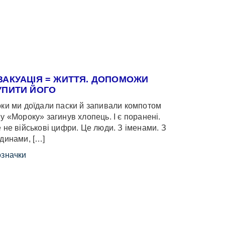
ВАКУАЦІЯ = ЖИТТЯ. ДОПОМОЖИ
УПИТИ ЙОГО
ки ми доїдали паски й запивали компотом
у «Мороку» загинув хлопець. І є поранені.
 не військові цифри. Це люди. З іменами. З
динами, […]
значки