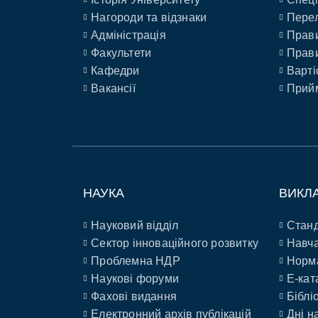
Нагороди та відзнаки
Перел
Адміністрація
Прави
Факультети
Прави
Кафедри
Варті
Вакансії
Прийм
НАУКА
ВИКЛ
Науковий відділ
Станд
Сектор інноваційного розвитку
Навча
Проблемна НДР
Норм
Наукові форуми
E-кат
Фахові видання
Біблі
Електронний архів публікацій
Дні н