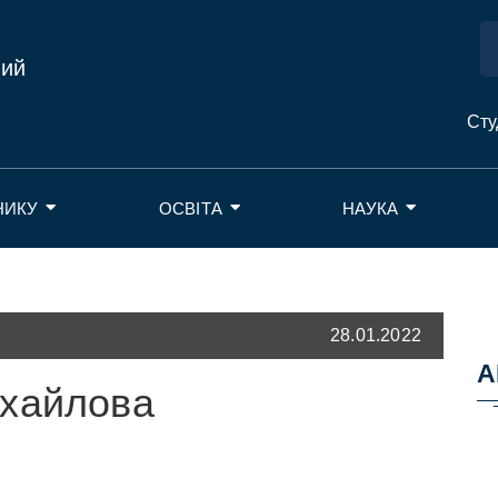
ний
Сту
НИКУ
ОСВІТА
НАУКА
28.01.2022
А
ихайлова