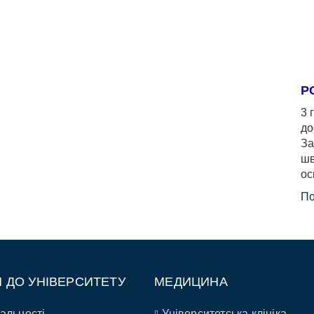
Р
3 
до
За
шв
ос
По
П ДО УНІВЕРСИТЕТУ
МЕДИЦИНА
альності
Університетська клініка