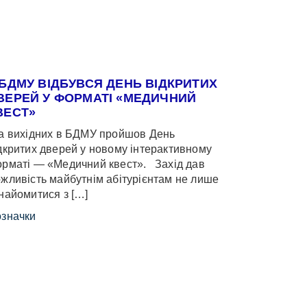
 БДМУ ВІДБУВСЯ ДЕНЬ ВІДКРИТИХ
ВЕРЕЙ У ФОРМАТІ «МЕДИЧНИЙ
ВЕСТ»
 вихідних в БДМУ пройшов День
дкритих дверей у новому інтерактивному
рматі — «Медичний квест». Захід дав
жливість майбутнім абітурієнтам не лише
найомитися з […]
значки