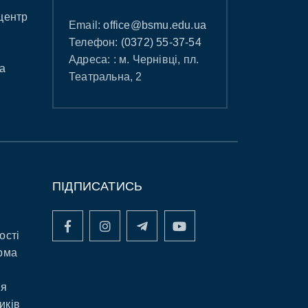
центр
Email:
office@bsmu.edu.ua
Телефон:
(0372) 55-37-54
Адреса: : м. Чернівці, пл.
а
Театральна, 2
ПІДПИСАТИСЬ
ості
рма
ня
иків