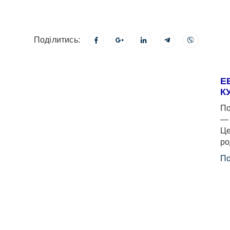
Поділитись:
Е
К
По
— 
Це
ро
По