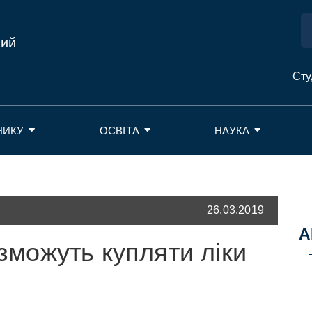
ний
Сту
НИКУ
ОСВІТА
НАУКА
26.03.2019
А
 зможуть купляти ліки