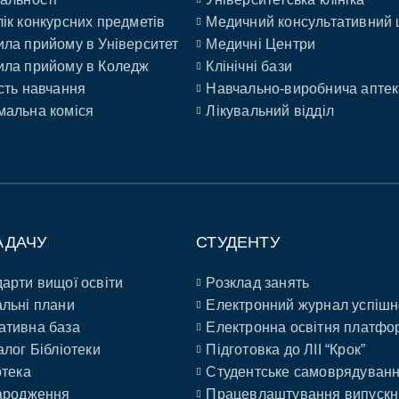
ік конкурсних предметів
Медичний консультативний 
ла прийому в Університет
Медичні Центри
ла прийому в Коледж
Клінічні бази
сть навчання
Навчально-виробнича аптек
альна коміся
Лікувальний відділ
АДАЧУ
СТУДЕНТУ
арти вищої освіти
Розклад занять
льні плани
Електронний журнал успішн
ативна база
Електронна освітня платфо
алог Бібліотеки
Підготовка до ЛІІ “Крок”
отека
Студентське самоврядуван
ародження
Працевлаштування випускн