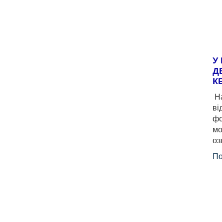
У
Д
К
На
ві
фо
мо
оз
По