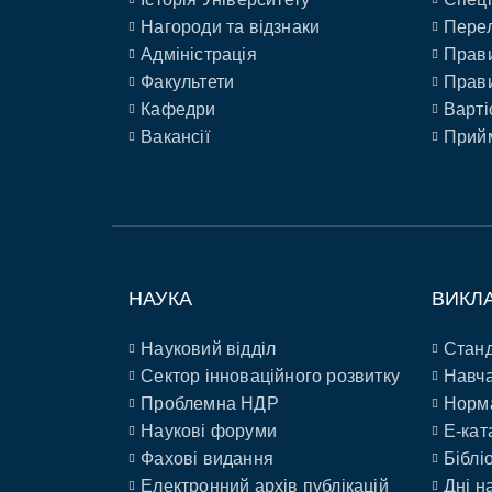
Нагороди та відзнаки
Перел
Адміністрація
Прави
Факультети
Прави
Кафедри
Варті
Вакансії
Прийм
НАУКА
ВИКЛ
Науковий відділ
Станд
Сектор інноваційного розвитку
Навча
Проблемна НДР
Норм
Наукові форуми
E-кат
Фахові видання
Біблі
Електронний архів публікацій
Дні н