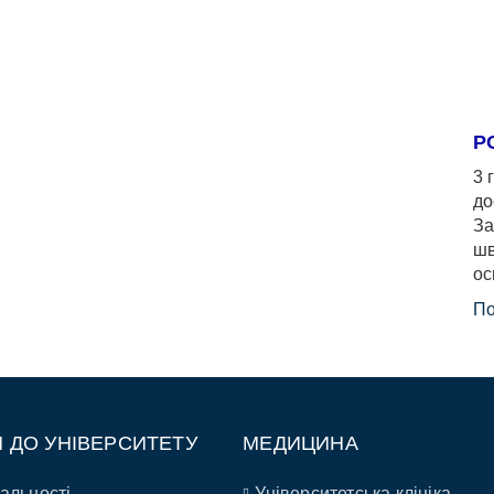
Р
3 
до
За
шв
ос
По
П ДО УНІВЕРСИТЕТУ
МЕДИЦИНА
альності
Університетська клініка