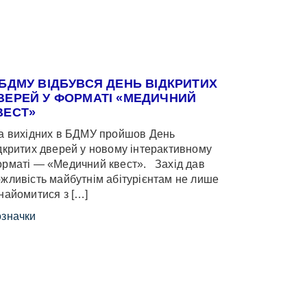
 БДМУ ВІДБУВСЯ ДЕНЬ ВІДКРИТИХ
ВЕРЕЙ У ФОРМАТІ «МЕДИЧНИЙ
ВЕСТ»
 вихідних в БДМУ пройшов День
дкритих дверей у новому інтерактивному
рматі — «Медичний квест». Захід дав
жливість майбутнім абітурієнтам не лише
найомитися з […]
значки