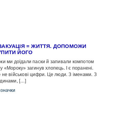
ВАКУАЦІЯ = ЖИТТЯ. ДОПОМОЖИ
УПИТИ ЙОГО
ки ми доїдали паски й запивали компотом
у «Мороку» загинув хлопець. І є поранені.
 не військові цифри. Це люди. З іменами. З
динами, […]
значки