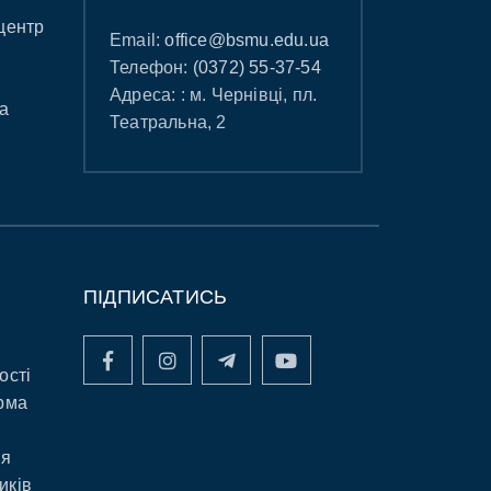
центр
Email:
office@bsmu.edu.ua
Телефон:
(0372) 55-37-54
Адреса: : м. Чернівці, пл.
а
Театральна, 2
ПІДПИСАТИСЬ
ості
рма
ня
иків