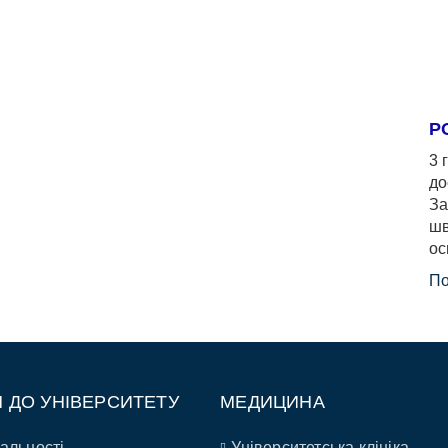
Р
3 
до
За
шв
ос
По
П ДО УНІВЕРСИТЕТУ
МЕДИЦИНА
альності
Університетська клініка