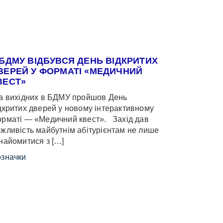
 БДМУ ВІДБУВСЯ ДЕНЬ ВІДКРИТИХ
ВЕРЕЙ У ФОРМАТІ «МЕДИЧНИЙ
ВЕСТ»
 вихідних в БДМУ пройшов День
дкритих дверей у новому інтерактивному
рматі — «Медичний квест». Захід дав
жливість майбутнім абітурієнтам не лише
найомитися з […]
значки