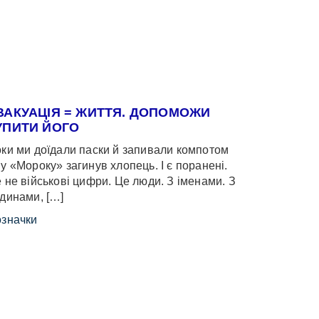
ВАКУАЦІЯ = ЖИТТЯ. ДОПОМОЖИ
УПИТИ ЙОГО
ки ми доїдали паски й запивали компотом
у «Мороку» загинув хлопець. І є поранені.
 не військові цифри. Це люди. З іменами. З
динами, […]
значки