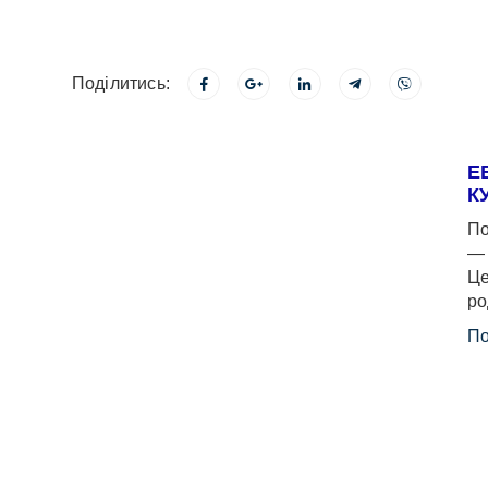
Поділитись:
Е
К
По
— 
Це
ро
По