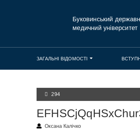
Буковинський держав
медичний університет
ЗАГАЛЬНІ ВІДОМОСТІ
ВСТУП
294
EFHSCjQqHSxChur
Оксана Калічко