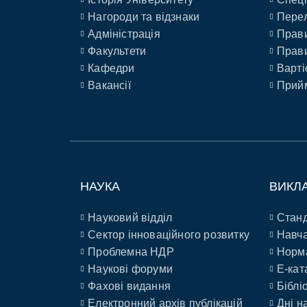
Нагороди та відзнаки
Перел
Адміністрація
Прави
Факультети
Прави
Кафедри
Варті
Вакансії
Прийм
НАУКА
ВИКЛ
Науковий відділ
Станд
Сектор інноваційного розвитку
Навча
Проблемна НДР
Норм
Наукові форуми
E-кат
Фахові видання
Біблі
Електронний архів публікацій
Дні н