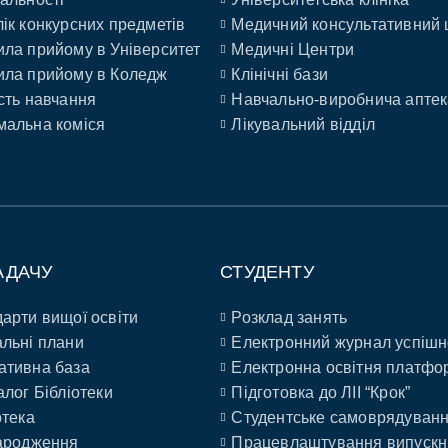
ік конкурсних предметів
Медичний консультативний 
ла прийому в Університет
Медичні Центри
ла прийому в Коледж
Клінічні бази
сть навчання
Навчально-виробнича аптек
альна коміся
Лікувальний відділ
АДАЧУ
СТУДЕНТУ
арти вищої освіти
Розклад занять
льні плани
Електронний журнал успішн
ативна база
Електронна освітня платфо
алог Бібліотеки
Підготовка до ЛІІ “Крок”
отека
Студентське самоврядуван
ародження
Працевлаштування випускн