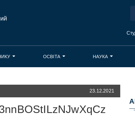
ний
Сту
НИКУ
ОСВІТА
НАУКА
23.12.2021
А
3nnBOStILzNJwXqCz