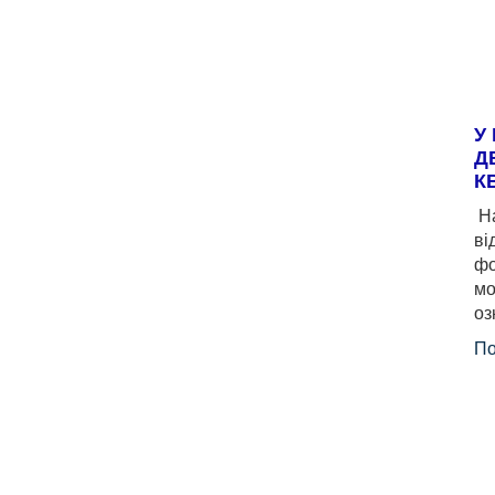
У
Д
К
На
ві
фо
мо
оз
По