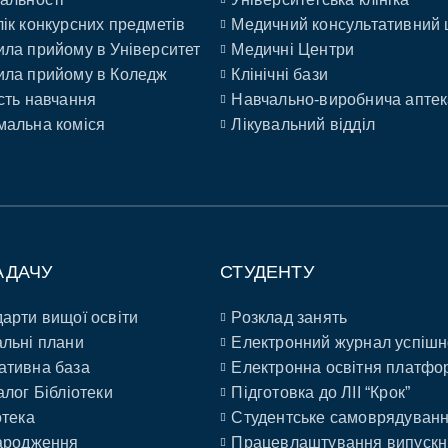
ік конкурсних предметів
Медичний консультативний 
ла прийому в Університет
Медичні Центри
ла прийому в Коледж
Клінічні бази
сть навчання
Навчально-виробнича аптек
альна коміся
Лікувальний відділ
АДАЧУ
СТУДЕНТУ
арти вищої освіти
Розклад занять
льні плани
Електронний журнал успішн
ативна база
Електронна освітня платфо
алог Бібліотеки
Підготовка до ЛІІ “Крок”
отека
Студентське самоврядуван
ародження
Працевлаштування випускн