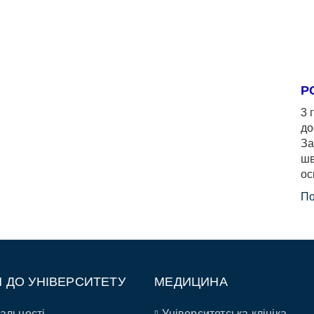
Р
3 
до
За
шв
ос
По
П ДО УНІВЕРСИТЕТУ
МЕДИЦИНА
альності
Університетська клініка