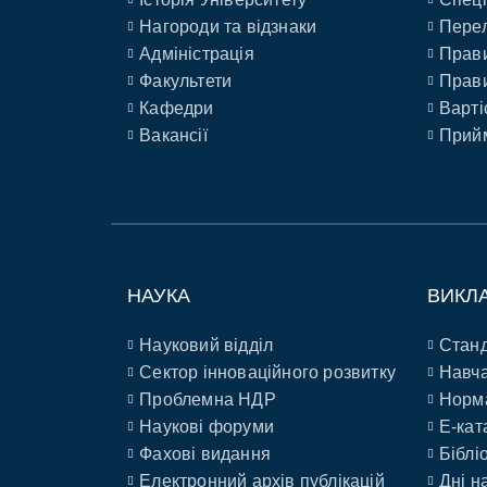
Нагороди та відзнаки
Перел
Адміністрація
Прави
Факультети
Прави
Кафедри
Варті
Вакансії
Прийм
НАУКА
ВИКЛ
Науковий відділ
Станд
Сектор інноваційного розвитку
Навча
Проблемна НДР
Норм
Наукові форуми
E-кат
Фахові видання
Біблі
Електронний архів публікацій
Дні н