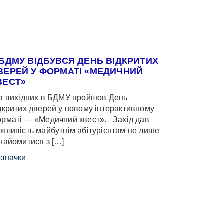
 БДМУ ВІДБУВСЯ ДЕНЬ ВІДКРИТИХ
ВЕРЕЙ У ФОРМАТІ «МЕДИЧНИЙ
ВЕСТ»
 вихідних в БДМУ пройшов День
дкритих дверей у новому інтерактивному
рматі — «Медичний квест». Захід дав
жливість майбутнім абітурієнтам не лише
найомитися з […]
значки