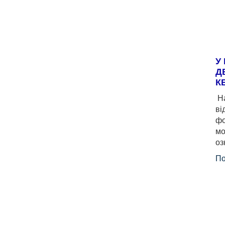
У
Д
К
На
ві
фо
мо
оз
По