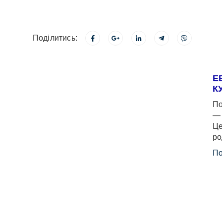
Поділитись:
Е
К
По
— 
Це
ро
По