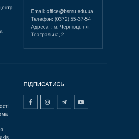
центр
Email:
office@bsmu.edu.ua
Телефон:
(0372) 55-37-54
Адреса: : м. Чернівці, пл.
а
Театральна, 2
ПІДПИСАТИСЬ
ості
рма
ня
иків