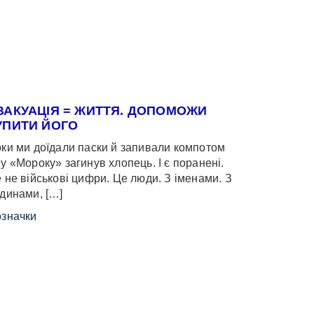
ВАКУАЦІЯ = ЖИТТЯ. ДОПОМОЖИ
УПИТИ ЙОГО
ки ми доїдали паски й запивали компотом
у «Мороку» загинув хлопець. І є поранені.
 не військові цифри. Це люди. З іменами. З
динами, […]
значки