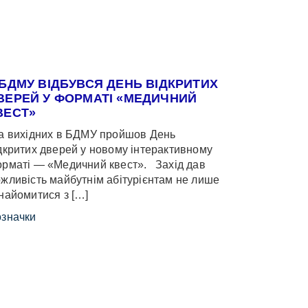
 БДМУ ВІДБУВСЯ ДЕНЬ ВІДКРИТИХ
ВЕРЕЙ У ФОРМАТІ «МЕДИЧНИЙ
ВЕСТ»
 вихідних в БДМУ пройшов День
дкритих дверей у новому інтерактивному
рматі — «Медичний квест». Захід дав
жливість майбутнім абітурієнтам не лише
найомитися з […]
значки