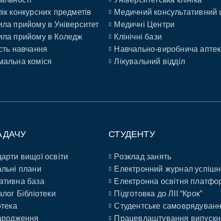
ік конкурсних предметів
Медичний консультативний 
ла прийому в Університет
Медичні Центри
ла прийому в Коледж
Клінічні бази
сть навчання
Навчально-виробнича аптек
альна коміся
Лікувальний відділ
АДАЧУ
СТУДЕНТУ
арти вищої освіти
Розклад занять
льні плани
Електронний журнал успішн
ативна база
Електронна освітня платфо
алог Бібліотеки
Підготовка до ЛІІ “Крок”
отека
Студентське самоврядуван
ародження
Працевлаштування випускн