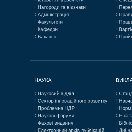
Нагороди та відзнаки
Перел
Адміністрація
Прави
Факультети
Прави
Кафедри
Варті
Вакансії
Прийм
НАУКА
ВИКЛ
Науковий відділ
Станд
Сектор інноваційного розвитку
Навча
Проблемна НДР
Норм
Наукові форуми
E-кат
Фахові видання
Біблі
Електронний архів публікацій
Дні н