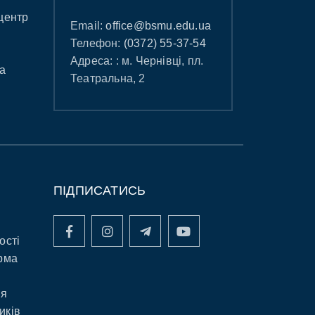
центр
Email:
office@bsmu.edu.ua
Телефон:
(0372) 55-37-54
Адреса: : м. Чернівці, пл.
а
Театральна, 2
ПІДПИСАТИСЬ
ості
рма
ня
иків