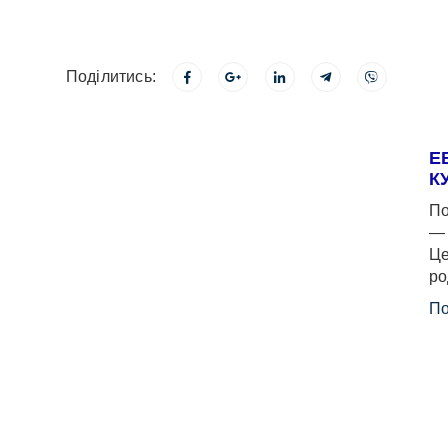
Поділитись:
Е
К
По
— 
Це
ро
По