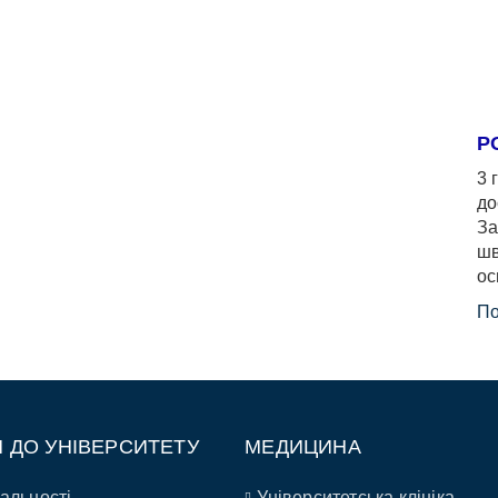
Р
3 
до
За
шв
ос
По
П ДО УНІВЕРСИТЕТУ
МЕДИЦИНА
альності
Університетська клініка