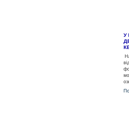
У
Д
К
На
ві
фо
мо
оз
По