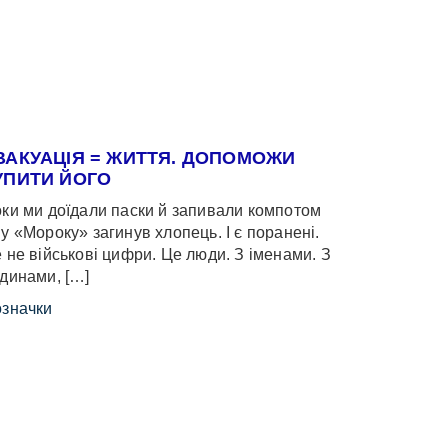
ВАКУАЦІЯ = ЖИТТЯ. ДОПОМОЖИ
УПИТИ ЙОГО
ки ми доїдали паски й запивали компотом
у «Мороку» загинув хлопець. І є поранені.
 не військові цифри. Це люди. З іменами. З
динами, […]
значки