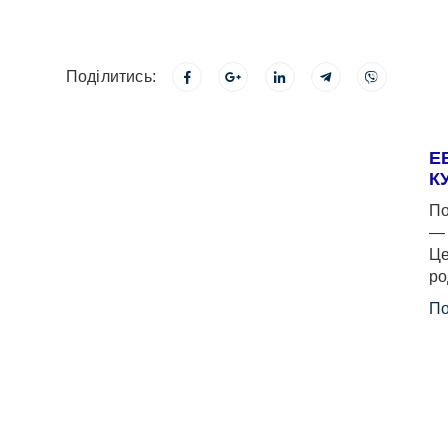
Поділитись:
Е
К
По
— 
Це
ро
По