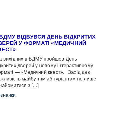
 БДМУ ВІДБУВСЯ ДЕНЬ ВІДКРИТИХ
ВЕРЕЙ У ФОРМАТІ «МЕДИЧНИЙ
ВЕСТ»
 вихідних в БДМУ пройшов День
дкритих дверей у новому інтерактивному
рматі — «Медичний квест». Захід дав
жливість майбутнім абітурієнтам не лише
найомитися з […]
значки