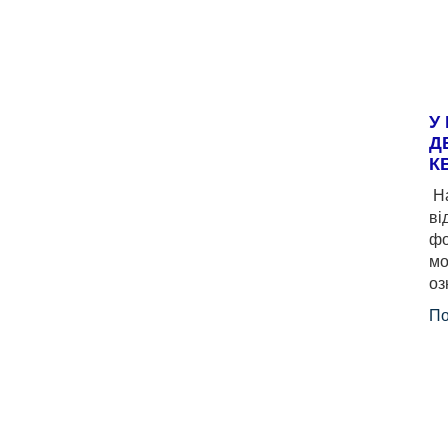
У
Д
К
На
ві
фо
мо
оз
По