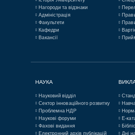
Нагороди та відзнаки
Перел
Адміністрація
Прави
Факультети
Прави
Кафедри
Варті
Вакансії
Прийм
НАУКА
ВИКЛ
Науковий відділ
Станд
Сектор інноваційного розвитку
Навча
Проблемна НДР
Норм
Наукові форуми
E-кат
Фахові видання
Біблі
Електронний архів публікацій
Дні н