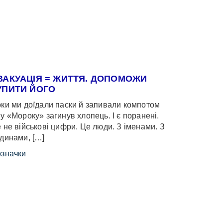
ВАКУАЦІЯ = ЖИТТЯ. ДОПОМОЖИ
УПИТИ ЙОГО
ки ми доїдали паски й запивали компотом
у «Мороку» загинув хлопець. І є поранені.
 не військові цифри. Це люди. З іменами. З
динами, […]
значки