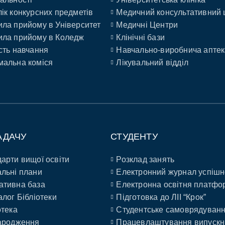
ік конкурсних предметів
Медичний консультативний 
ла прийому в Університет
Медичні Центри
ла прийому в Коледж
Клінічні бази
сть навчання
Навчально-виробнича аптек
альна коміся
Лікувальний відділ
АДАЧУ
СТУДЕНТУ
арти вищої освіти
Розклад занять
льні плани
Електронний журнал успішн
ативна база
Електронна освітня платфо
алог Бібліотеки
Підготовка до ЛІІ “Крок”
отека
Студентське самоврядуван
ародження
Працевлаштування випускн