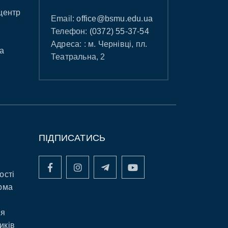
центр
Email:
office@bsmu.edu.ua
Телефон:
(0372) 55-37-54
Адреса: : м. Чернівці, пл.
а
Театральна, 2
ПІДПИСАТИСЬ
ості
рма
ня
иків