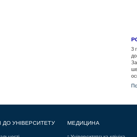
Р
3 
до
За
шв
ос
По
П ДО УНІВЕРСИТЕТУ
МЕДИЦИНА
альності
Університетська клініка