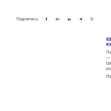
Поділитись:
Е
К
По
— 
Це
ро
По