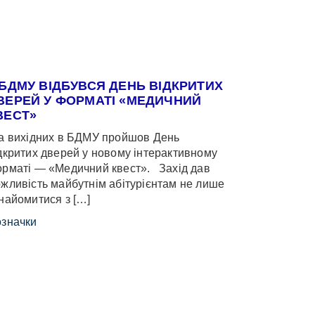
 БДМУ ВІДБУВСЯ ДЕНЬ ВІДКРИТИХ
ВЕРЕЙ У ФОРМАТІ «МЕДИЧНИЙ
ВЕСТ»
 вихідних в БДМУ пройшов День
дкритих дверей у новому інтерактивному
рматі — «Медичний квест». Захід дав
жливість майбутнім абітурієнтам не лише
найомитися з […]
значки