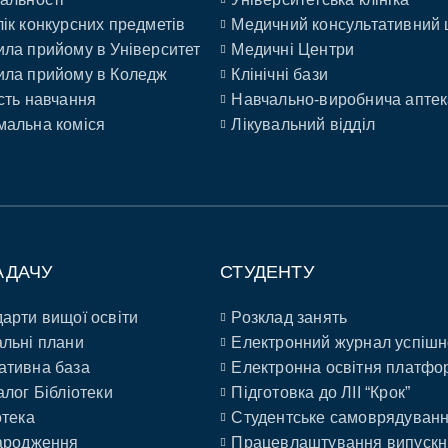
ік конкурсних предметів
Медичний консультативний 
ла прийому в Університет
Медичні Центри
ла прийому в Коледж
Клінічні бази
сть навчання
Навчально-виробнича аптек
альна коміся
Лікувальний відділ
АДАЧУ
СТУДЕНТУ
арти вищої освіти
Розклад занять
льні плани
Електронний журнал успішн
ативна база
Електронна освітня платфо
алог Бібліотеки
Підготовка до ЛІІ “Крок”
отека
Студентське самоврядуван
ародження
Працевлаштування випускн