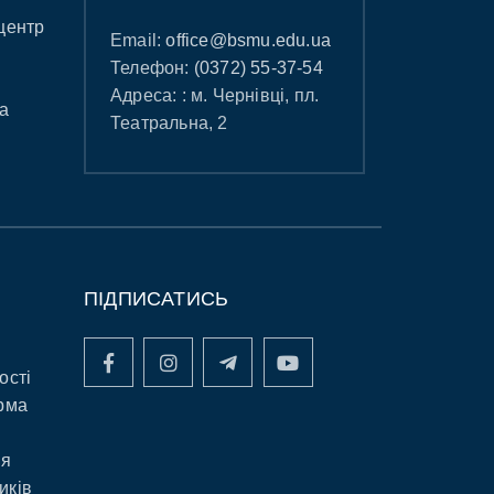
центр
Email:
office@bsmu.edu.ua
Телефон:
(0372) 55-37-54
Адреса: : м. Чернівці, пл.
а
Театральна, 2
ПІДПИСАТИСЬ
ості
рма
ня
иків