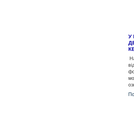
У
Д
К
На
ві
фо
мо
оз
По