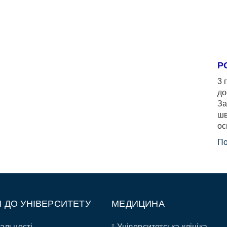
Р
3 
до
За
шв
ос
По
П ДО УНІВЕРСИТЕТУ
МЕДИЦИНА
альності
Університетська клініка