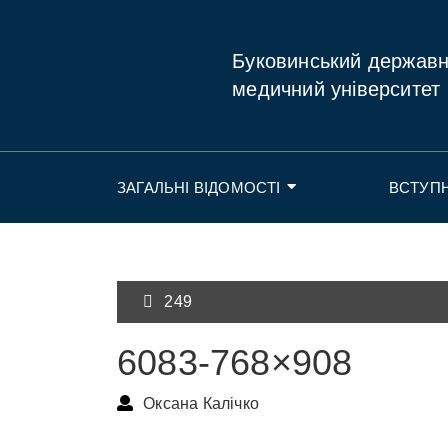
Буковинський держав
медичний університет
ЗАГАЛЬНІ ВІДОМОСТІ
ВСТУП
249
6083-768×908
Оксана Калічко