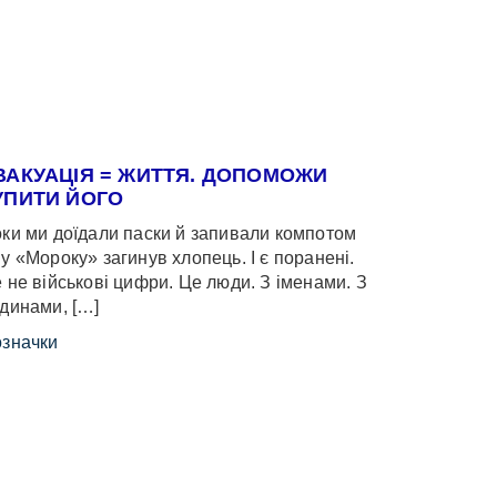
ВАКУАЦІЯ = ЖИТТЯ. ДОПОМОЖИ
УПИТИ ЙОГО
ки ми доїдали паски й запивали компотом
у «Мороку» загинув хлопець. І є поранені.
 не військові цифри. Це люди. З іменами. З
динами, […]
значки