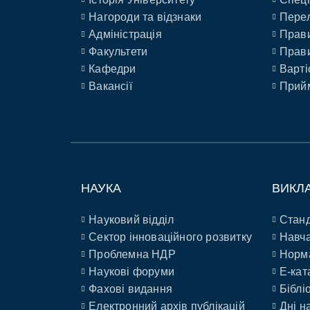
Нагороди та відзнаки
Перел
Адміністрація
Прави
Факультети
Прави
Кафедри
Варті
Вакансії
Прийм
НАУКА
ВИКЛ
Науковий відділ
Станд
Сектор інноваційного розвитку
Навча
Проблемна НДР
Норм
Наукові форуми
E-кат
Фахові видання
Біблі
Електронний архів публікацій
Дні н