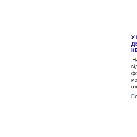
У
Д
К
На
ві
фо
мо
оз
По