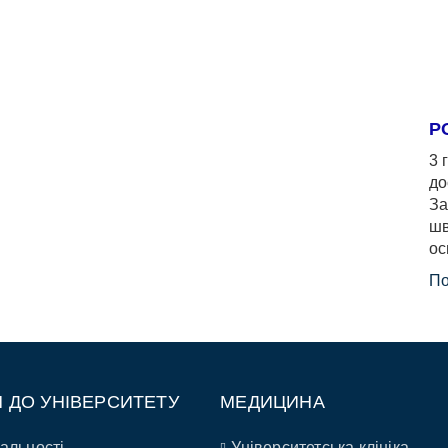
Р
3 
до
За
шв
ос
По
П ДО УНІВЕРСИТЕТУ
МЕДИЦИНА
альності
Університетська клініка