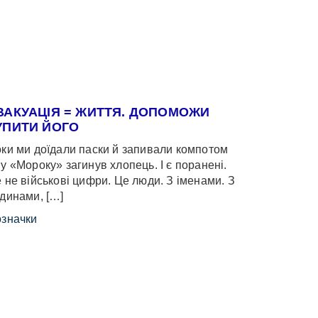
ВАКУАЦІЯ = ЖИТТЯ. ДОПОМОЖИ
УПИТИ ЙОГО
ки ми доїдали паски й запивали компотом
у «Мороку» загинув хлопець. І є поранені.
 не військові цифри. Це люди. З іменами. З
динами, […]
значки