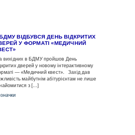
 БДМУ ВІДБУВСЯ ДЕНЬ ВІДКРИТИХ
ВЕРЕЙ У ФОРМАТІ «МЕДИЧНИЙ
ВЕСТ»
 вихідних в БДМУ пройшов День
дкритих дверей у новому інтерактивному
рматі — «Медичний квест». Захід дав
жливість майбутнім абітурієнтам не лише
найомитися з […]
значки