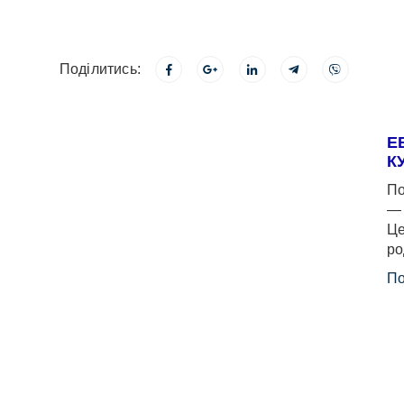
Поділитись:
Е
К
По
— 
Це
ро
По