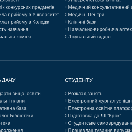
ік конкурсних предметів
Медичний консультативний 
ла прийому в Університет
Медичні Центри
ла прийому в Коледж
Клінічні бази
сть навчання
Навчально-виробнича аптек
альна коміся
Лікувальний відділ
АДАЧУ
СТУДЕНТУ
арти вищої освіти
Розклад занять
льні плани
Електронний журнал успішн
ативна база
Електронна освітня платфо
алог Бібліотеки
Підготовка до ЛІІ “Крок”
отека
Студентське самоврядуван
ародження
Працевлаштування випускн