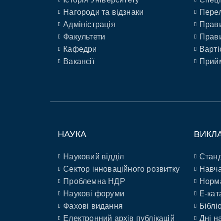
Нагороди та відзнаки
Перел
Адміністрація
Прави
Факультети
Прави
Кафедри
Варті
Вакансії
Прийм
НАУКА
ВИКЛ
Науковий відділ
Станд
Сектор інноваційного розвитку
Навча
Проблемна НДР
Норм
Наукові форуми
E-кат
Фахові видання
Біблі
Електронний архів публікацій
Дні н