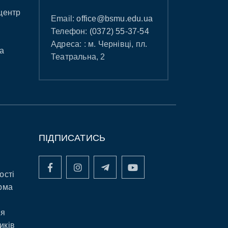
центр
Email:
office@bsmu.edu.ua
Телефон:
(0372) 55-37-54
Адреса: : м. Чернівці, пл.
а
Театральна, 2
ПІДПИСАТИСЬ
ості
рма
ня
иків