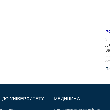
Р
3 
до
За
шв
ос
По
П ДО УНІВЕРСИТЕТУ
МЕДИЦИНА
альності
Університетська клініка