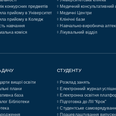
ік конкурсних предметів
Медичний консультативний 
ла прийому в Університет
Медичні Центри
ла прийому в Коледж
Клінічні бази
сть навчання
Навчально-виробнича аптек
альна коміся
Лікувальний відділ
АДАЧУ
СТУДЕНТУ
арти вищої освіти
Розклад занять
льні плани
Електронний журнал успішн
ативна база
Електронна освітня платфо
алог Бібліотеки
Підготовка до ЛІІ “Крок”
отека
Студентське самоврядуван
ародження
Працевлаштування випускн