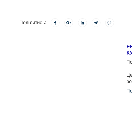
Поділитись:
Е
К
По
— 
Це
ро
По