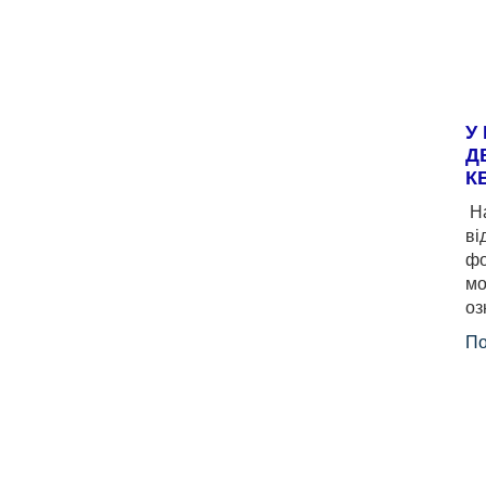
У
Д
К
На
ві
фо
мо
оз
По