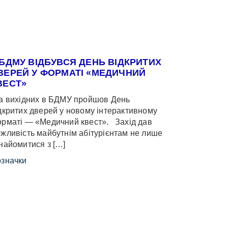
 БДМУ ВІДБУВСЯ ДЕНЬ ВІДКРИТИХ
ВЕРЕЙ У ФОРМАТІ «МЕДИЧНИЙ
ВЕСТ»
 вихідних в БДМУ пройшов День
дкритих дверей у новому інтерактивному
рматі — «Медичний квест». Захід дав
жливість майбутнім абітурієнтам не лише
найомитися з […]
значки