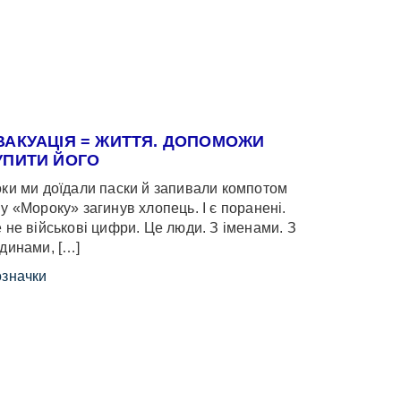
ВАКУАЦІЯ = ЖИТТЯ. ДОПОМОЖИ
УПИТИ ЙОГО
ки ми доїдали паски й запивали компотом
у «Мороку» загинув хлопець. І є поранені.
 не військові цифри. Це люди. З іменами. З
динами, […]
значки