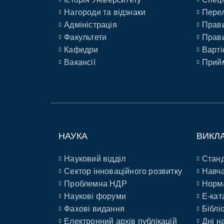
Нагороди та відзнаки
Перел
Адміністрація
Прави
Факультети
Прави
Кафедри
Варті
Вакансії
Прийм
НАУКА
ВИКЛ
Науковий відділ
Станд
Сектор інноваційного розвитку
Навча
Проблемна НДР
Норм
Наукові форуми
E-кат
Фахові видання
Біблі
Електронний архів публікацій
Дні н