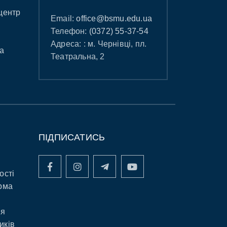
центр
Email:
office@bsmu.edu.ua
Телефон:
(0372) 55-37-54
Адреса: : м. Чернівці, пл.
а
Театральна, 2
ПІДПИСАТИСЬ
ості
рма
ня
иків