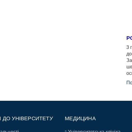
Р
3 
до
За
шв
ос
По
П ДО УНІВЕРСИТЕТУ
МЕДИЦИНА
альності
Університетська клініка