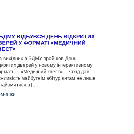
 БДМУ ВІДБУВСЯ ДЕНЬ ВІДКРИТИХ
ВЕРЕЙ У ФОРМАТІ «МЕДИЧНИЙ
ВЕСТ»
 вихідних в БДМУ пройшов День
дкритих дверей у новому інтерактивному
рматі — «Медичний квест». Захід дав
жливість майбутнім абітурієнтам не лише
найомитися з […]
значки