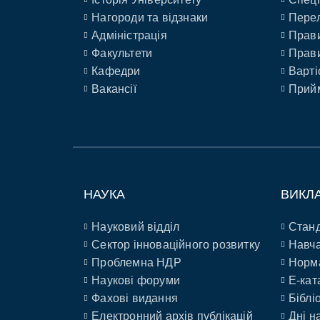
Нагороди та відзнаки
Перел
Адміністрація
Прави
Факультети
Прави
Кафедри
Варті
Вакансії
Прийм
НАУКА
ВИКЛ
Науковий відділ
Станд
Сектор інноваційного розвитку
Навча
Проблемна НДР
Норм
Наукові форуми
E-кат
Фахові видання
Біблі
Електронний архів публікацій
Дні н