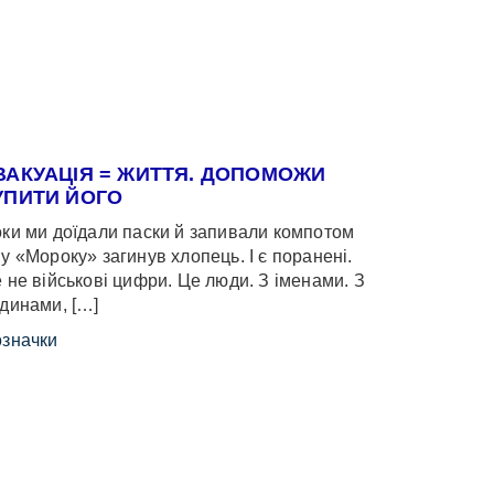
ВАКУАЦІЯ = ЖИТТЯ. ДОПОМОЖИ
УПИТИ ЙОГО
ки ми доїдали паски й запивали компотом
у «Мороку» загинув хлопець. І є поранені.
 не військові цифри. Це люди. З іменами. З
динами, […]
значки