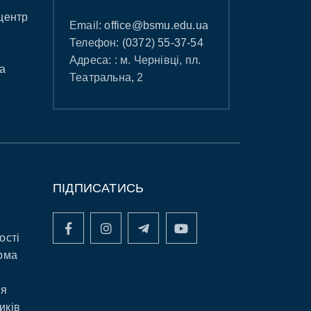
центр
Email:
office@bsmu.edu.ua
Телефон:
(0372) 55-37-54
Адреса: : м. Чернівці, пл.
а
Театральна, 2
ПІДПИСАТИСЬ
ості
рма
ня
иків