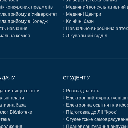
ік конкурсних предметів
Медичний консультативний 
ла прийому в Університет
Медичні Центри
ла прийому в Коледж
Клінічні бази
сть навчання
Навчально-виробнича аптек
альна коміся
Лікувальний відділ
АДАЧУ
СТУДЕНТУ
арти вищої освіти
Розклад занять
льні плани
Електронний журнал успішн
ативна база
Електронна освітня платфо
алог Бібліотеки
Підготовка до ЛІІ “Крок”
отека
Студентське самоврядуван
ародження
Працевлаштування випускн