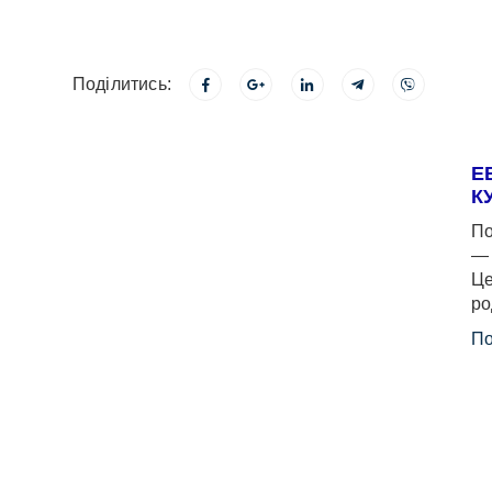
Поділитись:
Е
К
По
— 
Це
ро
По