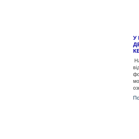
У
Д
К
На
ві
фо
мо
оз
По