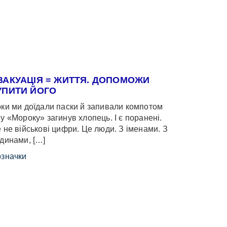
ВАКУАЦІЯ = ЖИТТЯ. ДОПОМОЖИ
УПИТИ ЙОГО
ки ми доїдали паски й запивали компотом
у «Мороку» загинув хлопець. І є поранені.
 не військові цифри. Це люди. З іменами. З
динами, […]
значки