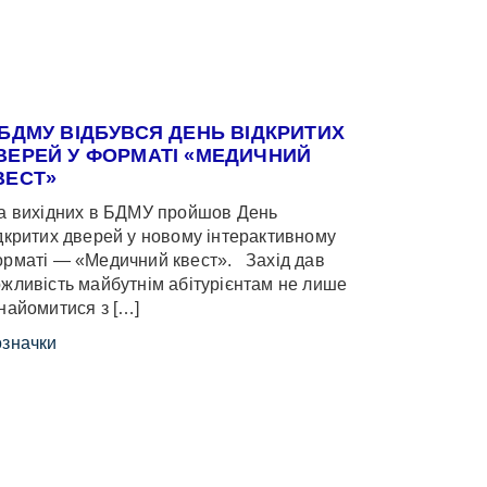
 БДМУ ВІДБУВСЯ ДЕНЬ ВІДКРИТИХ
ВЕРЕЙ У ФОРМАТІ «МЕДИЧНИЙ
ВЕСТ»
 вихідних в БДМУ пройшов День
дкритих дверей у новому інтерактивному
рматі — «Медичний квест». Захід дав
жливість майбутнім абітурієнтам не лише
найомитися з […]
значки