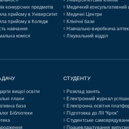
ік конкурсних предметів
Медичний консультативний 
ла прийому в Університет
Медичні Центри
ла прийому в Коледж
Клінічні бази
сть навчання
Навчально-виробнича аптек
альна коміся
Лікувальний відділ
АДАЧУ
СТУДЕНТУ
арти вищої освіти
Розклад занять
льні плани
Електронний журнал успішн
ативна база
Електронна освітня платфо
алог Бібліотеки
Підготовка до ЛІІ “Крок”
отека
Студентське самоврядуван
ародження
Працевлаштування випускн