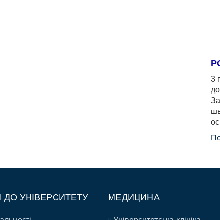
Р
3 
до
За
шв
ос
По
П ДО УНІВЕРСИТЕТУ
МЕДИЦИНА
альності
Університетська клініка