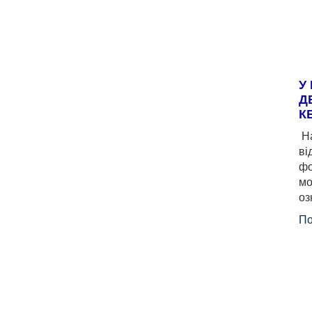
У
Д
К
На
ві
фо
мо
оз
По