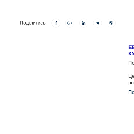
Поділитись:
Е
К
По
— 
Це
ро
По