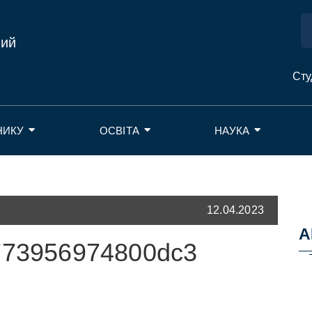
ний
Сту
НИКУ
ОСВІТА
НАУКА
12.04.2023
А
773956974800dc3