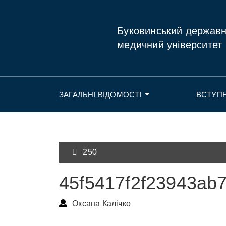
Буковинський держав
медичний університет
ЗАГАЛЬНІ ВІДОМОСТІ
ВСТУП
250
45f5417f2f23943ab
Оксана Калічко