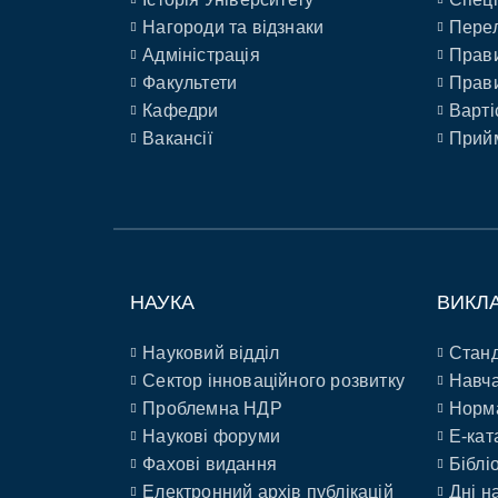
Нагороди та відзнаки
Перел
Адміністрація
Прави
Факультети
Прави
Кафедри
Варті
Вакансії
Прийм
НАУКА
ВИКЛ
Науковий відділ
Станд
Сектор інноваційного розвитку
Навча
Проблемна НДР
Норм
Наукові форуми
E-кат
Фахові видання
Біблі
Електронний архів публікацій
Дні н