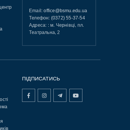
центр
Email:
office@bsmu.edu.ua
Телефон:
(0372) 55-37-54
Адреса: : м. Чернівці, пл.
а
Театральна, 2
ПІДПИСАТИСЬ
ості
рма
ня
иків