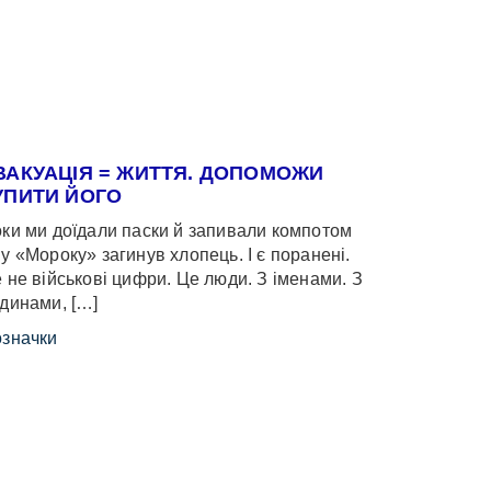
ВАКУАЦІЯ = ЖИТТЯ. ДОПОМОЖИ
УПИТИ ЙОГО
ки ми доїдали паски й запивали компотом
у «Мороку» загинув хлопець. І є поранені.
 не військові цифри. Це люди. З іменами. З
динами, […]
значки