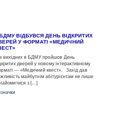
 БДМУ ВІДБУВСЯ ДЕНЬ ВІДКРИТИХ
ВЕРЕЙ У ФОРМАТІ «МЕДИЧНИЙ
ВЕСТ»
 вихідних в БДМУ пройшов День
дкритих дверей у новому інтерактивному
рматі — «Медичний квест». Захід дав
жливість майбутнім абітурієнтам не лише
найомитися з […]
значки