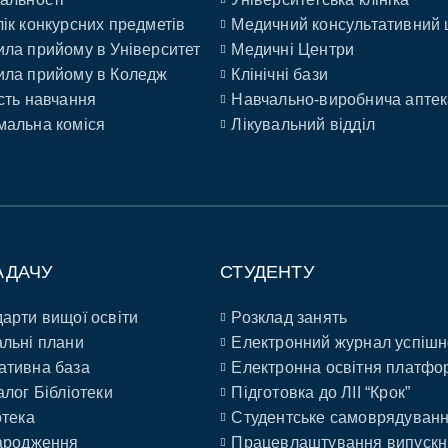
ік конкурсних предметів
Медичний консультативний 
ла прийому в Університет
Медичні Центри
ла прийому в Коледж
Клінічні бази
сть навчання
Навчально-виробнича аптек
альна коміся
Лікувальний відділ
АДАЧУ
СТУДЕНТУ
арти вищої освіти
Розклад занять
льні плани
Електронний журнал успішн
ативна база
Електронна освітня платфо
алог Бібліотеки
Підготовка до ЛІІ “Крок”
отека
Студентське самоврядуван
ародження
Працевлаштування випускн