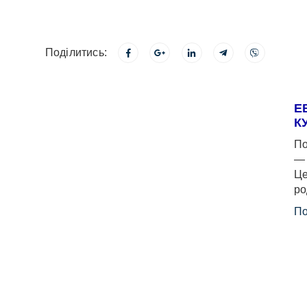
Поділитись:
Е
К
По
— 
Це
ро
По