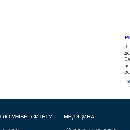
Р
3 
до
За
шв
ос
По
П ДО УНІВЕРСИТЕТУ
МЕДИЦИНА
альності
Університетська клініка