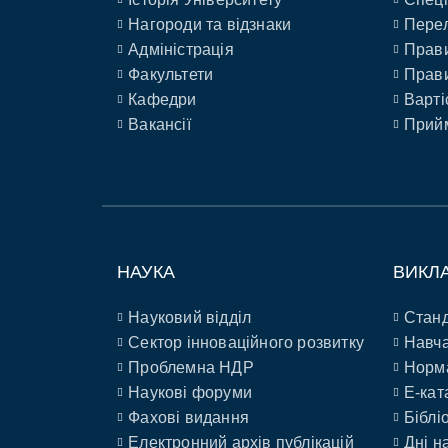
Нагороди та відзнаки
Перел
Адміністрація
Прави
Факультети
Прави
Кафедри
Варті
Вакансії
Прийм
НАУКА
ВИКЛ
Науковий відділ
Станд
Сектор інноваційного розвитку
Навча
Проблемна НДР
Норм
Наукові форуми
E-кат
Фахові видання
Біблі
Електронний архів публікацій
Дні н