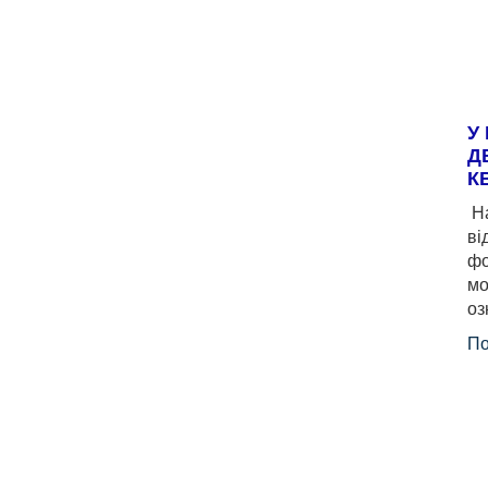
У
Д
К
На
ві
фо
мо
оз
По