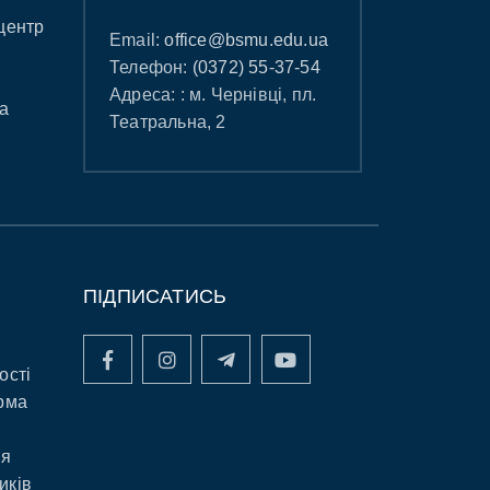
центр
Email:
office@bsmu.edu.ua
Телефон:
(0372) 55-37-54
Адреса: : м. Чернівці, пл.
а
Театральна, 2
ПІДПИСАТИСЬ
ості
рма
ня
иків