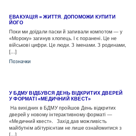
ЕВАКУАЦІЯ = ЖИТТЯ. ДОПОМОЖИ КУПИТИ
ЙОГО
Поки ми доїдали паски й запивали компотом — у
«Мороку» загинув хлопець. І є поранені. Це не
військові цифри. Це люди. З іменами. З родинами,
[…]
Позначки
У БДМУ ВІДБУВСЯ ДЕНЬ ВІДКРИТИХ ДВЕРЕЙ
У ФОРМАТІ «МЕДИЧНИЙ КВЕСТ»
На вихідних в БДМУ пройшов День відкритих
дверей у новому інтерактивному форматі —
«Медичний квест». Захід дав можливість
майбутнім абітурієнтам не лише ознайомитися з
[…]